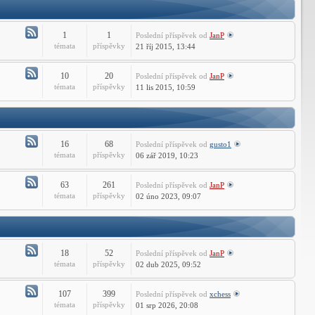
Technické
dotazy
ARES
1
1
Poslední příspěvek
od
JanP
Commander
Atom
témata
příspěvky
21 říj 2015, 13:44
-
Instalace
10
20
Poslední příspěvek
od
JanP
a
Atom
témata
příspěvky
11 lis 2015, 10:59
aktivace
-
CMS
Technické
IntelliCADu
dotazy
CMS
16
68
Poslední příspěvek
od
gusto1
IntelliCADu
Atom
témata
příspěvky
06 zář 2019, 10:23
-
Instalace
63
261
Poslední příspěvek
od
JanP
a
Atom
témata
příspěvky
02 úno 2023, 09:07
aktivace
-
DraftSight
Technické
dotazy
DraftSight
18
52
Poslední příspěvek
od
JanP
Atom
témata
příspěvky
02 dub 2025, 09:52
-
Instalace
107
399
Poslední příspěvek
od
xchess
a
Atom
témata
příspěvky
01 srp 2026, 20:08
aktivace