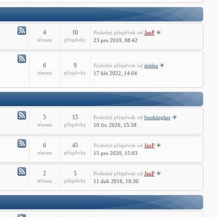
-
ZWCADu
Technické
dotazy
ZWCADu
4
10
Poslední příspěvek
od
JanP
Atom
témata
příspěvky
23 pro 2019, 08:42
-
AutoCAD
LT
6
9
Poslední příspěvek
od
midea
Atom
témata
příspěvky
17 bře 2022, 14:04
Fórum
-
Free
CAD
Fórum
5
15
Poslední příspěvek
od
bookingher
Atom
témata
příspěvky
10 črc 2026, 15:58
-
CADprofi
6
45
Poslední příspěvek
od
JanP
Fórum
Atom
témata
příspěvky
15 pro 2020, 15:03
-
ST
2
5
Poslední příspěvek
od
JanP
Fórum
Atom
témata
příspěvky
11 dub 2016, 10:30
-
PSTools
fórum