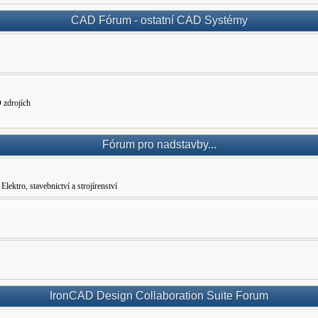
CAD Fórum - ostatní CAD Systémy
 zdrojích
Fórum pro nadstavby...
ro, stavebnictví a strojírenství
IronCAD Design Collaboration Suite Forum