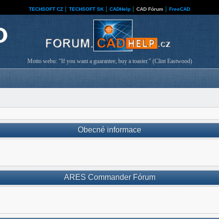
TECHSOFT CZ
│
TECHSOFT SK
│
CADHelp
│
CAD Fórum
│
FreeCAD
Motto webu: "If you want a guarantee, buy a toaster." (Clint Eastwood)
Obecné informace
ARES Commander Fórum