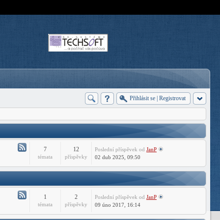
Přihlásit se
|
Registrovat
7
12
Poslední příspěvek
od
JanP
Atom
témata
příspěvky
02 dub 2025, 09:50
-
Forum
CADHelp.cz
1
2
Poslední příspěvek
od
JanP
Atom
témata
příspěvky
09 úno 2017, 16:14
-