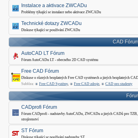
Instalace a aktivace ZWCADu
Problémy týkající se instalace nebo aktivace ZWCADu
Technické dotazy ZWCADu
Diskuse týkající se používání ZWCADu
CAD Fórum 
AutoCAD LT Fórum
Fórum AutoCADu LT - obecného 2D CAD systému
Free CAD Fórum
Diskuse o různých bezplatných Free CAD systémech a jiných bezplatných CAD
Subfóra:
Free CAD Systémy
,
Free CAD zdroje
,
CAD pro studenty
Fórum
CADprofi Fórum
Fórum CADprofi - nadstavby AutoCADu, ZWCADu a jiných CADů pro TZB, Ele
strojírenství
ST Fórum
Diskuse týkající se používání nadstavby ST