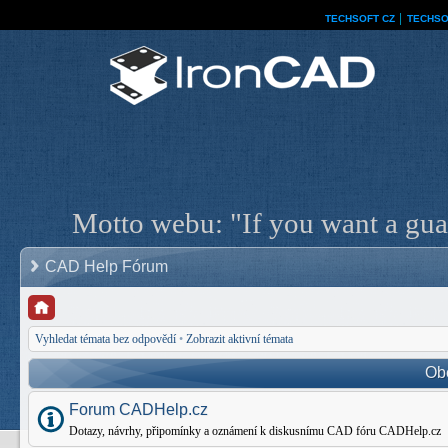
TECHSOFT CZ
│
TECHSO
Motto webu: "If you want a guar
CAD Help Fórum
Vyhledat témata bez odpovědí
•
Zobrazit aktivní témata
Ob
Forum CADHelp.cz
Dotazy, návrhy, připomínky a oznámení k diskusnímu CAD fóru CADHelp.cz