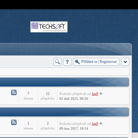
Přihlásit se
|
Registrovat
7
12
Poslední příspěvek
od
JanP
Atom
témata
příspěvky
02 dub 2025, 09:50
-
Forum
CADHelp.cz
1
2
Poslední příspěvek
od
JanP
Atom
témata
příspěvky
09 úno 2017, 16:14
-