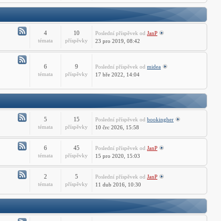
-
ZWCADu
Technické
dotazy
ZWCADu
4
10
Poslední příspěvek
od
JanP
Atom
témata
příspěvky
23 pro 2019, 08:42
-
AutoCAD
LT
6
9
Poslední příspěvek
od
midea
Atom
témata
příspěvky
17 bře 2022, 14:04
Fórum
-
Free
CAD
Fórum
5
15
Poslední příspěvek
od
bookingher
Atom
témata
příspěvky
10 črc 2026, 15:58
-
CADprofi
6
45
Poslední příspěvek
od
JanP
Fórum
Atom
témata
příspěvky
15 pro 2020, 15:03
-
ST
2
5
Poslední příspěvek
od
JanP
Fórum
Atom
témata
příspěvky
11 dub 2016, 10:30
-
PSTools
fórum