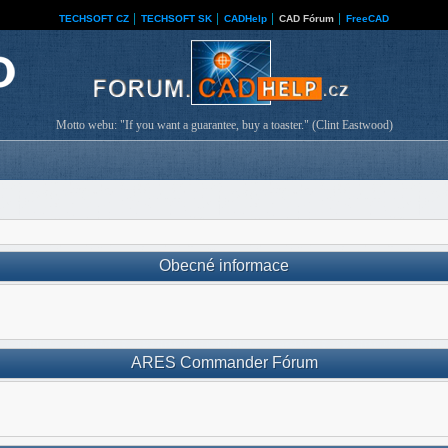
TECHSOFT CZ
│
TECHSOFT SK
│
CADHelp
│
CAD Fórum
│
FreeCAD
Motto webu: "If you want a guarantee, buy a toaster." (Clint Eastwood)
Obecné informace
ARES Commander Fórum