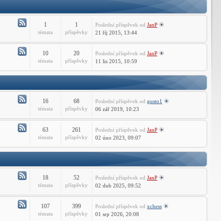
Technické
dotazy
ARES
1
1
Poslední příspěvek
od
JanP
Commander
Atom
témata
příspěvky
21 říj 2015, 13:44
-
Instalace
10
20
Poslední příspěvek
od
JanP
a
Atom
témata
příspěvky
11 lis 2015, 10:59
aktivace
-
CMS
Technické
IntelliCADu
dotazy
CMS
16
68
Poslední příspěvek
od
gusto1
IntelliCADu
Atom
témata
příspěvky
06 zář 2019, 10:23
-
Instalace
63
261
Poslední příspěvek
od
JanP
a
Atom
témata
příspěvky
02 úno 2023, 09:07
aktivace
-
DraftSight
Technické
dotazy
DraftSight
18
52
Poslední příspěvek
od
JanP
Atom
témata
příspěvky
02 dub 2025, 09:52
-
Instalace
107
399
Poslední příspěvek
od
xchess
a
Atom
témata
příspěvky
01 srp 2026, 20:08
aktivace