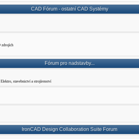
CAD Fórum - ostatní CAD Systémy
 zdrojích
Fórum pro nadstavby...
ro, stavebnictví a strojírenství
IronCAD Design Collaboration Suite Forum