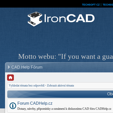
TECHSOFT CZ
│
TECHSO
Motto webu: "If you want a guar
CAD Help Fórum
Vyhledat témata bez odpovědí
•
Zobrazit aktivní témata
Ob
Forum CADHelp.cz
Dotazy, návrhy, připomínky a oznámení k diskusnímu CAD fóru CADHelp.cz