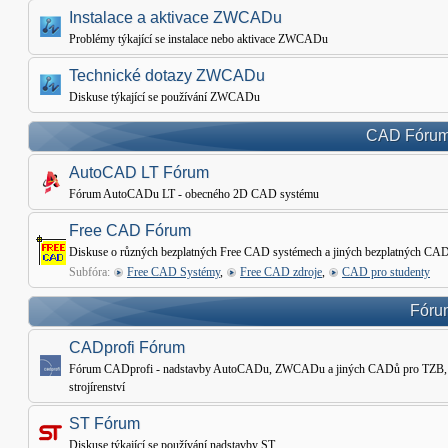
Instalace a aktivace ZWCADu
Problémy týkající se instalace nebo aktivace ZWCADu
Technické dotazy ZWCADu
Diskuse týkající se používání ZWCADu
CAD Fórum 
AutoCAD LT Fórum
Fórum AutoCADu LT - obecného 2D CAD systému
Free CAD Fórum
Diskuse o různých bezplatných Free CAD systémech a jiných bezplatných CAD
Subfóra:
Free CAD Systémy
,
Free CAD zdroje
,
CAD pro studenty
Fórum
CADprofi Fórum
Fórum CADprofi - nadstavby AutoCADu, ZWCADu a jiných CADů pro TZB, Ele
strojírenství
ST Fórum
Diskuse týkající se používání nadstavby ST