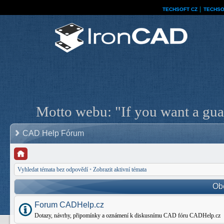
TECHSOFT CZ
│
TECHSO
Motto webu: "If you want a guar
CAD Help Fórum
Vyhledat témata bez odpovědí
•
Zobrazit aktivní témata
Ob
Forum CADHelp.cz
Dotazy, návrhy, připomínky a oznámení k diskusnímu CAD fóru CADHelp.cz