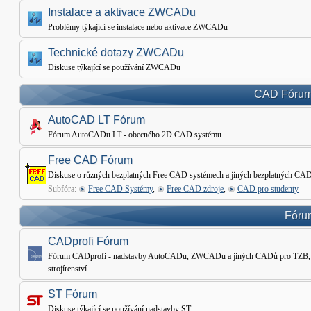
Instalace a aktivace ZWCADu
Problémy týkající se instalace nebo aktivace ZWCADu
Technické dotazy ZWCADu
Diskuse týkající se používání ZWCADu
CAD Fórum 
AutoCAD LT Fórum
Fórum AutoCADu LT - obecného 2D CAD systému
Free CAD Fórum
Diskuse o různých bezplatných Free CAD systémech a jiných bezplatných CAD
Subfóra:
Free CAD Systémy
,
Free CAD zdroje
,
CAD pro studenty
Fórum
CADprofi Fórum
Fórum CADprofi - nadstavby AutoCADu, ZWCADu a jiných CADů pro TZB, Ele
strojírenství
ST Fórum
Diskuse týkající se používání nadstavby ST