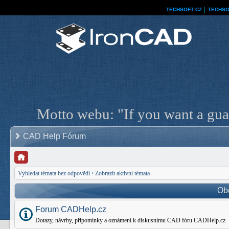
TECHSOFT CZ
│
TECHSO
Motto webu: "If you want a guar
CAD Help Fórum
Vyhledat témata bez odpovědí
•
Zobrazit aktivní témata
Ob
Forum CADHelp.cz
Dotazy, návrhy, připomínky a oznámení k diskusnímu CAD fóru CADHelp.cz