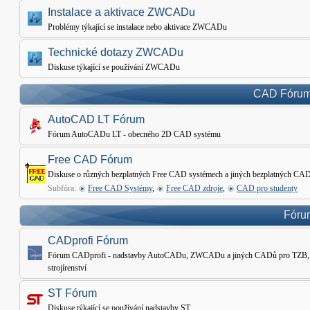
Instalace a aktivace ZWCADu
Problémy týkající se instalace nebo aktivace ZWCADu
Technické dotazy ZWCADu
Diskuse týkající se používání ZWCADu
CAD Fórum 
AutoCAD LT Fórum
Fórum AutoCADu LT - obecného 2D CAD systému
Free CAD Fórum
Diskuse o různých bezplatných Free CAD systémech a jiných bezplatných CAD
Subfóra:
Free CAD Systémy
,
Free CAD zdroje
,
CAD pro studenty
Fórum
CADprofi Fórum
Fórum CADprofi - nadstavby AutoCADu, ZWCADu a jiných CADů pro TZB, Ele
strojírenství
ST Fórum
Diskuse týkající se používání nadstavby ST