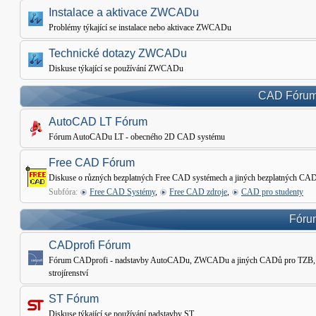
Instalace a aktivace ZWCADu
Problémy týkající se instalace nebo aktivace ZWCADu
Technické dotazy ZWCADu
Diskuse týkající se používání ZWCADu
CAD Fórum 
AutoCAD LT Fórum
Fórum AutoCADu LT - obecného 2D CAD systému
Free CAD Fórum
Diskuse o různých bezplatných Free CAD systémech a jiných bezplatných CAD
Subfóra:
Free CAD Systémy
,
Free CAD zdroje
,
CAD pro studenty
Fórum
CADprofi Fórum
Fórum CADprofi - nadstavby AutoCADu, ZWCADu a jiných CADů pro TZB, Ele
strojírenství
ST Fórum
Diskuse týkající se používání nadstavby ST