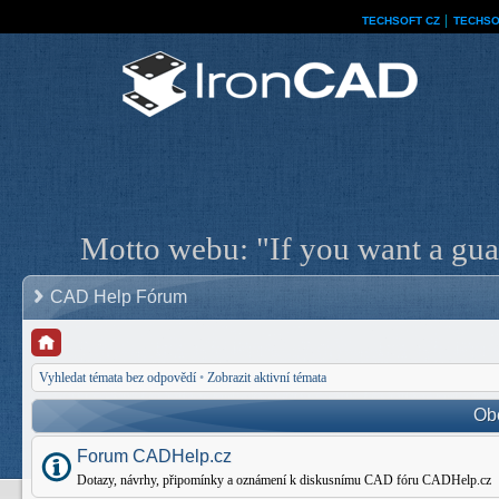
TECHSOFT CZ
│
TECHSO
Motto webu: "If you want a guar
CAD Help Fórum
Vyhledat témata bez odpovědí
•
Zobrazit aktivní témata
Ob
Forum CADHelp.cz
Dotazy, návrhy, připomínky a oznámení k diskusnímu CAD fóru CADHelp.cz