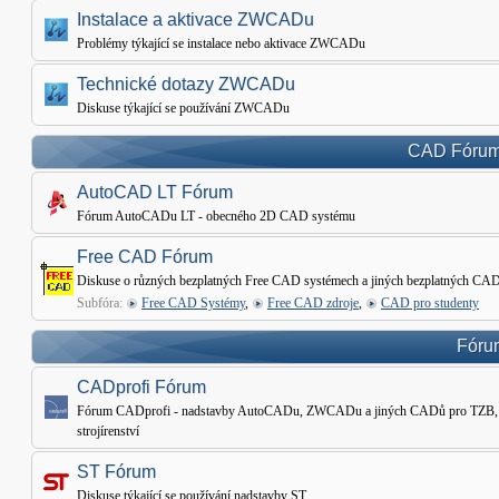
Instalace a aktivace ZWCADu
Problémy týkající se instalace nebo aktivace ZWCADu
Technické dotazy ZWCADu
Diskuse týkající se používání ZWCADu
CAD Fórum 
AutoCAD LT Fórum
Fórum AutoCADu LT - obecného 2D CAD systému
Free CAD Fórum
Diskuse o různých bezplatných Free CAD systémech a jiných bezplatných CAD
Subfóra:
Free CAD Systémy
,
Free CAD zdroje
,
CAD pro studenty
Fórum
CADprofi Fórum
Fórum CADprofi - nadstavby AutoCADu, ZWCADu a jiných CADů pro TZB, Ele
strojírenství
ST Fórum
Diskuse týkající se používání nadstavby ST