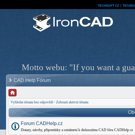
TECHSOFT CZ
│
TECHSO
Motto webu: "If you want a guar
CAD Help Fórum
Vyhledat témata bez odpovědí
•
Zobrazit aktivní témata
Ob
Forum CADHelp.cz
Dotazy, návrhy, připomínky a oznámení k diskusnímu CAD fóru CADHelp.cz