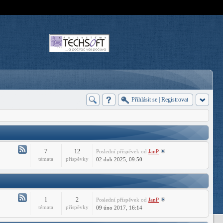
Přihlásit se
|
Registrovat
7
12
Poslední příspěvek
od
JanP
Atom
témata
příspěvky
02 dub 2025, 09:50
-
Forum
CADHelp.cz
1
2
Poslední příspěvek
od
JanP
Atom
témata
příspěvky
09 úno 2017, 16:14
-