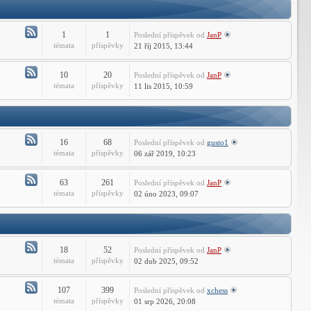
Technické
dotazy
ARES
1
1
Poslední příspěvek
od
JanP
Commander
Atom
témata
příspěvky
21 říj 2015, 13:44
-
Instalace
10
20
Poslední příspěvek
od
JanP
a
Atom
témata
příspěvky
11 lis 2015, 10:59
aktivace
-
CMS
Technické
IntelliCADu
dotazy
CMS
16
68
Poslední příspěvek
od
gusto1
IntelliCADu
Atom
témata
příspěvky
06 zář 2019, 10:23
-
Instalace
63
261
Poslední příspěvek
od
JanP
a
Atom
témata
příspěvky
02 úno 2023, 09:07
aktivace
-
DraftSight
Technické
dotazy
DraftSight
18
52
Poslední příspěvek
od
JanP
Atom
témata
příspěvky
02 dub 2025, 09:52
-
Instalace
107
399
Poslední příspěvek
od
xchess
a
Atom
témata
příspěvky
01 srp 2026, 20:08
aktivace