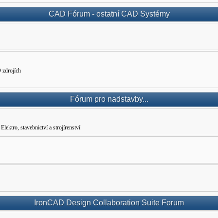
CAD Fórum - ostatní CAD Systémy
 zdrojích
Fórum pro nadstavby...
ro, stavebnictví a strojírenství
IronCAD Design Collaboration Suite Forum