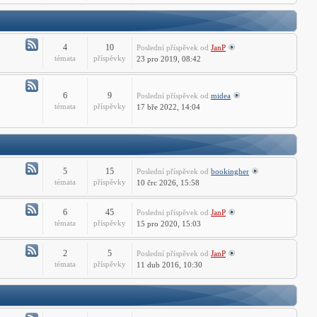
-
ZWCADu
Technické
dotazy
ZWCADu
4
10
Poslední příspěvek
od
JanP
Atom
témata
příspěvky
23 pro 2019, 08:42
-
AutoCAD
LT
6
9
Poslední příspěvek
od
midea
Atom
témata
příspěvky
17 bře 2022, 14:04
Fórum
-
Free
CAD
Fórum
5
15
Poslední příspěvek
od
bookingher
Atom
témata
příspěvky
10 črc 2026, 15:58
-
CADprofi
6
45
Poslední příspěvek
od
JanP
Fórum
Atom
témata
příspěvky
15 pro 2020, 15:03
-
ST
2
5
Poslední příspěvek
od
JanP
Fórum
Atom
témata
příspěvky
11 dub 2016, 10:30
-
PSTools
fórum