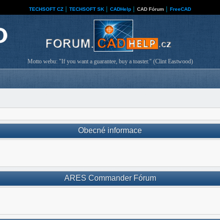
TECHSOFT CZ
│
TECHSOFT SK
│
CADHelp
│
CAD Fórum
│
FreeCAD
Motto webu: "If you want a guarantee, buy a toaster." (Clint Eastwood)
Obecné informace
ARES Commander Fórum