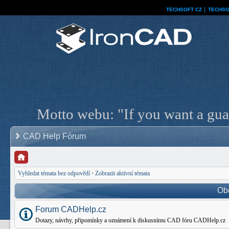
TECHSOFT CZ
│
TECHSO
Motto webu: "If you want a guar
CAD Help Fórum
Vyhledat témata bez odpovědí
•
Zobrazit aktivní témata
Ob
Forum CADHelp.cz
Dotazy, návrhy, připomínky a oznámení k diskusnímu CAD fóru CADHelp.cz