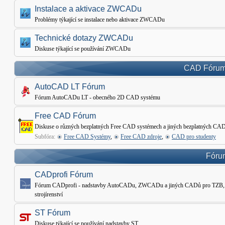
Instalace a aktivace ZWCADu
Problémy týkající se instalace nebo aktivace ZWCADu
Technické dotazy ZWCADu
Diskuse týkající se používání ZWCADu
CAD Fórum 
AutoCAD LT Fórum
Fórum AutoCADu LT - obecného 2D CAD systému
Free CAD Fórum
Diskuse o různých bezplatných Free CAD systémech a jiných bezplatných CAD
Subfóra:
Free CAD Systémy
,
Free CAD zdroje
,
CAD pro studenty
Fórum
CADprofi Fórum
Fórum CADprofi - nadstavby AutoCADu, ZWCADu a jiných CADů pro TZB, Ele
strojírenství
ST Fórum
Diskuse týkající se používání nadstavby ST