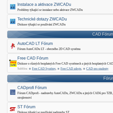
Instalace a aktivace ZWCADu
Problémy týkající se instalace nebo aktivace ZWCADu
Technické dotazy ZWCADu
Diskuse týkající se používání ZWCADu
CAD Fórum 
AutoCAD LT Fórum
Fórum AutoCADu LT - obecného 2D CAD systému
Free CAD Fórum
Diskuse o různých bezplatných Free CAD systémech a jiných bezplatných CAD
Subfóra:
Free CAD Systémy
,
Free CAD zdroje
,
CAD pro studenty
Fórum
CADprofi Fórum
Fórum CADprofi - nadstavby AutoCADu, ZWCADu a jiných CADů pro TZB, Ele
strojírenství
ST Fórum
Diskuse týkající se používání nadstavby ST