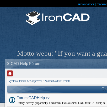
TECHSOFT CZ
│
TECHSO
Motto webu: "If you want a guar
CAD Help Fórum
Vyhledat témata bez odpovědí
•
Zobrazit aktivní témata
Ob
Forum CADHelp.cz
Dotazy, návrhy, připomínky a oznámení k diskusnímu CAD fóru CADHelp.cz