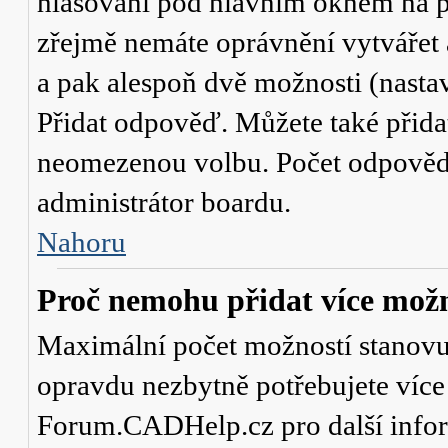
hlasování
pod hlavním oknem na př
zřejmě nemáte oprávnění vytvářet 
a pak alespoň dvě možnosti (nasta
Přidat odpověď
. Můžete také přid
neomezenou volbu. Počet odpovědí,
administrátor boardu.
Nahoru
Proč nemohu přidat více možn
Maximální počet možností stanovuje
opravdu nezbytně potřebujete více 
Forum.CADHelp.cz pro další info