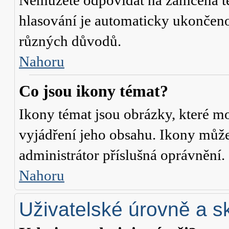
Nemůžete odpovídat na zamčená té
hlasování je automaticky ukonče
různých důvodů.
Nahoru
Co jsou ikony témat?
Ikony témat jsou obrázky, které m
vyjádření jeho obsahu. Ikony může
administrátor příslušná oprávnění.
Nahoru
Uživatelské úrovně a s