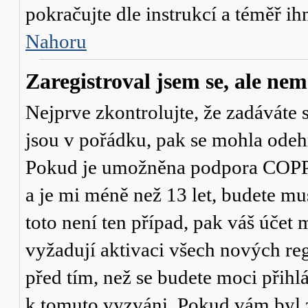
pokračujte dle instrukcí a téměř ih
Nahoru
Zaregistroval jsem se, ale nem
Nejprve zkontrolujte, že zadáváte 
jsou v pořádku, pak se mohla odehr
Pokud je umožněna podpora COPPA a
a je mi méně než 13 let
, budete mu
toto není ten případ, pak váš účet
vyžadují aktivaci všech nových re
před tím, než se budete moci přihlás
k tomuto vyzváni. Pokud vám byl z