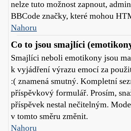
nelze tuto možnost zapnout, admini
BBCode značky, které mohou HTM
Nahoru
Co to jsou smajlíci (emotikon
Smajlíci neboli emotikony jsou mal
k vyjádření výrazu emocí za použit
:( znamená smutný. Kompletní sez
příspěvkový formulář. Prosím, snaž
příspěvek nestal nečitelným. Mode
v tomto směru změnit.
Nahoru