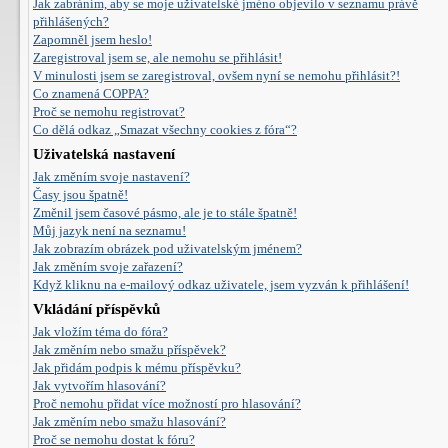
Jak zabráním, aby se moje uživatelské jméno objevilo v seznamu právě
přihlášených?
Zapomněl jsem heslo!
Zaregistroval jsem se, ale nemohu se přihlásit!
V minulosti jsem se zaregistroval, ovšem nyní se nemohu přihlásit?!
Co znamená COPPA?
Proč se nemohu registrovat?
Co dělá odkaz „Smazat všechny cookies z fóra“?
Uživatelská nastavení
Jak změním svoje nastavení?
Časy jsou špatně!
Změnil jsem časové pásmo, ale je to stále špatně!
Můj jazyk není na seznamu!
Jak zobrazím obrázek pod uživatelským jménem?
Jak změním svoje zařazení?
Když kliknu na e-mailový odkaz uživatele, jsem vyzván k přihlášení!
Vkládání příspěvků
Jak vložím téma do fóra?
Jak změním nebo smažu příspěvek?
Jak přidám podpis k mému příspěvku?
Jak vytvořím hlasování?
Proč nemohu přidat více možností pro hlasování?
Jak změním nebo smažu hlasování?
Proč se nemohu dostat k fóru?