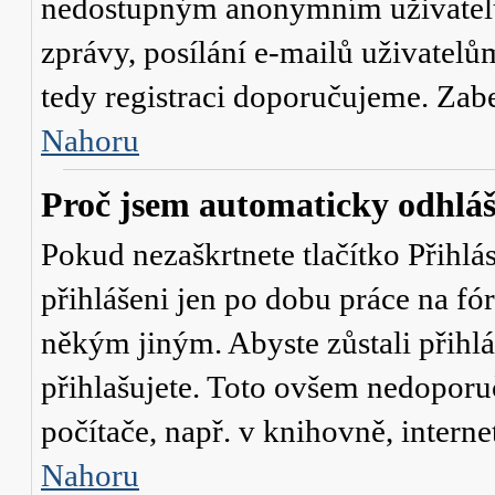
nedostupným anonymním uživatelů
zprávy, posílání e-mailů uživatelů
tedy registraci doporučujeme. Zaber
Nahoru
Proč jsem automaticky odhlá
Pokud nezaškrtnete tlačítko
Přihlá
přihlášeni jen po dobu práce na fó
někým jiným. Abyste zůstali přihláš
přihlašujete. Toto ovšem nedoporu
počítače, např. v knihovně, interne
Nahoru