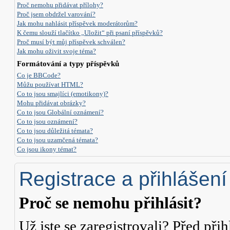
Proč nemohu přidávat přílohy?
Proč jsem obdržel varování?
Jak mohu nahlásit příspěvek moderátorům?
K čemu slouží tlačítko „Uložit“ při psaní příspěvků?
Proč musí být můj příspěvek schválen?
Jak mohu oživit svoje téma?
Formátování a typy příspěvků
Co je BBCode?
Můžu používat HTML?
Co to jsou smajlíci (emotikony)?
Mohu přidávat obrázky?
Co to jsou Globální oznámení?
Co to jsou oznámení?
Co to jsou důležitá témata?
Co to jsou uzamčená témata?
Co jsou ikony témat?
Registrace a přihlášení
Proč se nemohu přihlásit?
Už jste se zaregistrovali? Před přih