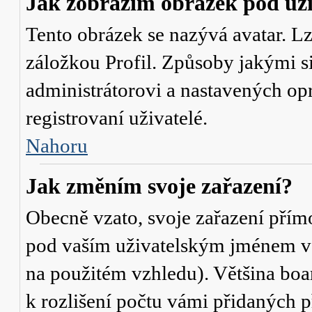
Jak zobrazím obrázek pod u
Tento obrázek se nazývá avatar. L
záložkou Profil. Způsoby jakými si
administrátorovi a nastavených op
registrovaní uživatelé.
Nahoru
Jak změním svoje zařazení?
Obecně vzato, svoje zařazení přím
pod vaším uživatelským jménem v t
na použitém vzhledu). Většina boa
k rozlišení počtu vámi přidaných p