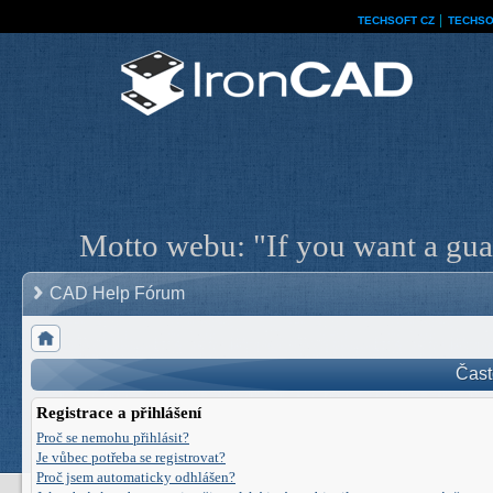
TECHSOFT CZ
│
TECHSO
Motto webu: "If you want a guar
CAD Help Fórum
Čast
Registrace a přihlášení
Proč se nemohu přihlásit?
Je vůbec potřeba se registrovat?
Proč jsem automaticky odhlášen?