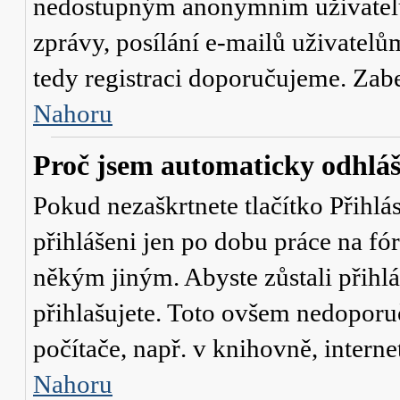
nedostupným anonymním uživatelů
zprávy, posílání e-mailů uživatelů
tedy registraci doporučujeme. Zaber
Nahoru
Proč jsem automaticky odhlá
Pokud nezaškrtnete tlačítko
Přihlá
přihlášeni jen po dobu práce na fó
někým jiným. Abyste zůstali přihláš
přihlašujete. Toto ovšem nedoporu
počítače, např. v knihovně, interne
Nahoru