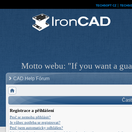
TECHSOFT CZ
│
TECHSO
Motto webu: "If you want a guar
CAD Help Fórum
Čast
Registrace a přihlášení
Proč se nemohu přihlásit?
Je vůbec potřeba se registrovat?
Proč jsem automaticky odhlášen?