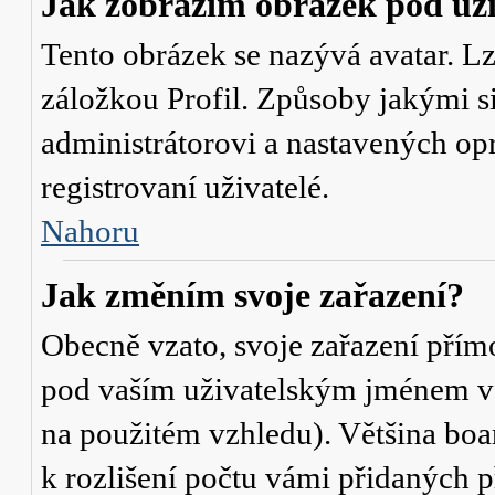
Jak zobrazím obrázek pod u
Tento obrázek se nazývá avatar. L
záložkou Profil. Způsoby jakými si
administrátorovi a nastavených op
registrovaní uživatelé.
Nahoru
Jak změním svoje zařazení?
Obecně vzato, svoje zařazení přím
pod vaším uživatelským jménem v t
na použitém vzhledu). Většina boa
k rozlišení počtu vámi přidaných p