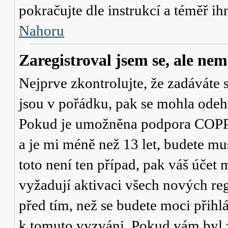
pokračujte dle instrukcí a téměř ih
Nahoru
Zaregistroval jsem se, ale nem
Nejprve zkontrolujte, že zadáváte 
jsou v pořádku, pak se mohla odehr
Pokud je umožněna podpora COPPA a
a je mi méně než 13 let
, budete mu
toto není ten případ, pak váš účet
vyžadují aktivaci všech nových re
před tím, než se budete moci přihlás
k tomuto vyzváni. Pokud vám byl z