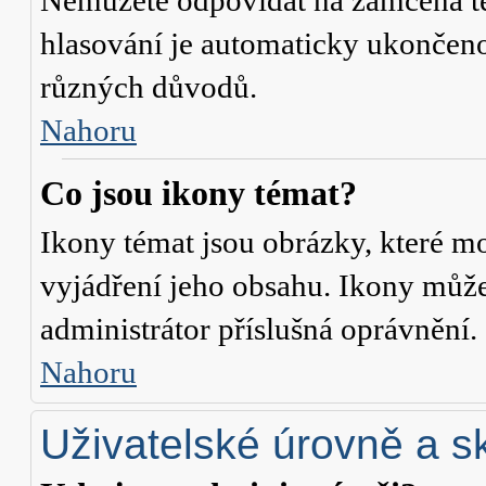
Nemůžete odpovídat na zamčená té
hlasování je automaticky ukonče
různých důvodů.
Nahoru
Co jsou ikony témat?
Ikony témat jsou obrázky, které m
vyjádření jeho obsahu. Ikony může
administrátor příslušná oprávnění.
Nahoru
Uživatelské úrovně a s