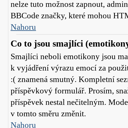
nelze tuto možnost zapnout, admini
BBCode značky, které mohou HTM
Nahoru
Co to jsou smajlíci (emotikon
Smajlíci neboli emotikony jsou mal
k vyjádření výrazu emocí za použit
:( znamená smutný. Kompletní sez
příspěvkový formulář. Prosím, snaž
příspěvek nestal nečitelným. Mode
v tomto směru změnit.
Nahoru