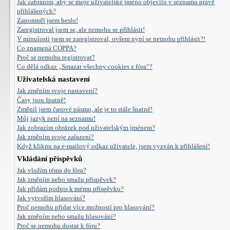
Jak zabráním, aby se moje uživatelské jméno objevilo v seznamu právě
přihlášených?
Zapomněl jsem heslo!
Zaregistroval jsem se, ale nemohu se přihlásit!
V minulosti jsem se zaregistroval, ovšem nyní se nemohu přihlásit?!
Co znamená COPPA?
Proč se nemohu registrovat?
Co dělá odkaz „Smazat všechny cookies z fóra“?
Uživatelská nastavení
Jak změním svoje nastavení?
Časy jsou špatně!
Změnil jsem časové pásmo, ale je to stále špatně!
Můj jazyk není na seznamu!
Jak zobrazím obrázek pod uživatelským jménem?
Jak změním svoje zařazení?
Když kliknu na e-mailový odkaz uživatele, jsem vyzván k přihlášení!
Vkládání příspěvků
Jak vložím téma do fóra?
Jak změním nebo smažu příspěvek?
Jak přidám podpis k mému příspěvku?
Jak vytvořím hlasování?
Proč nemohu přidat více možností pro hlasování?
Jak změním nebo smažu hlasování?
Proč se nemohu dostat k fóru?