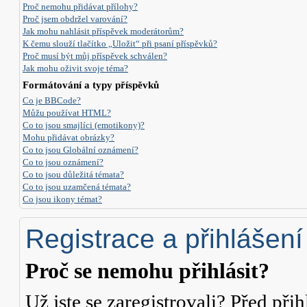
Proč nemohu přidávat přílohy?
Proč jsem obdržel varování?
Jak mohu nahlásit příspěvek moderátorům?
K čemu slouží tlačítko „Uložit“ při psaní příspěvků?
Proč musí být můj příspěvek schválen?
Jak mohu oživit svoje téma?
Formátování a typy příspěvků
Co je BBCode?
Můžu používat HTML?
Co to jsou smajlíci (emotikony)?
Mohu přidávat obrázky?
Co to jsou Globální oznámení?
Co to jsou oznámení?
Co to jsou důležitá témata?
Co to jsou uzamčená témata?
Co jsou ikony témat?
Registrace a přihlášení
Proč se nemohu přihlásit?
Už jste se zaregistrovali? Před přih