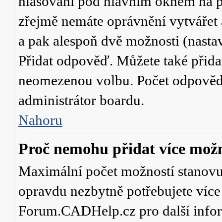
hlasování
pod hlavním oknem na př
zřejmě nemáte oprávnění vytvářet 
a pak alespoň dvě možnosti (nasta
Přidat odpověď
. Můžete také přid
neomezenou volbu. Počet odpovědí,
administrátor boardu.
Nahoru
Proč nemohu přidat více možn
Maximální počet možností stanovuje
opravdu nezbytně potřebujete více 
Forum.CADHelp.cz pro další info