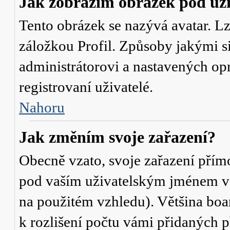
Jak zobrazím obrázek pod u
Tento obrázek se nazývá avatar. L
záložkou Profil. Způsoby jakými si
administrátorovi a nastavených op
registrovaní uživatelé.
Nahoru
Jak změním svoje zařazení?
Obecně vzato, svoje zařazení přím
pod vaším uživatelským jménem v t
na použitém vzhledu). Většina boa
k rozlišení počtu vámi přidaných p