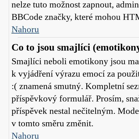
nelze tuto možnost zapnout, admini
BBCode značky, které mohou HTM
Nahoru
Co to jsou smajlíci (emotikon
Smajlíci neboli emotikony jsou mal
k vyjádření výrazu emocí za použit
:( znamená smutný. Kompletní sez
příspěvkový formulář. Prosím, snaž
příspěvek nestal nečitelným. Mode
v tomto směru změnit.
Nahoru