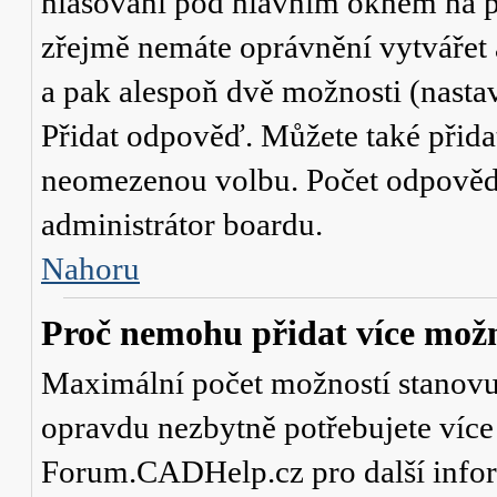
hlasování
pod hlavním oknem na př
zřejmě nemáte oprávnění vytvářet 
a pak alespoň dvě možnosti (nasta
Přidat odpověď
. Můžete také přid
neomezenou volbu. Počet odpovědí,
administrátor boardu.
Nahoru
Proč nemohu přidat více možn
Maximální počet možností stanovuje
opravdu nezbytně potřebujete více 
Forum.CADHelp.cz pro další info