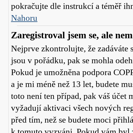
pokračujte dle instrukcí a téměř ih
Nahoru
Zaregistroval jsem se, ale nem
Nejprve zkontrolujte, že zadáváte 
jsou v pořádku, pak se mohla odehr
Pokud je umožněna podpora COPPA a
a je mi méně než 13 let
, budete mu
toto není ten případ, pak váš účet
vyžadují aktivaci všech nových re
před tím, než se budete moci přihlás
k tomuto vyzváni. Pokud vám byl z