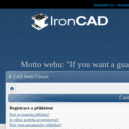
TECHSOFT CZ
│
TECHSO
Motto webu: "If you want a guar
CAD Help Fórum
Čast
Registrace a přihlášení
Proč se nemohu přihlásit?
Je vůbec potřeba se registrovat?
Proč jsem automaticky odhlášen?