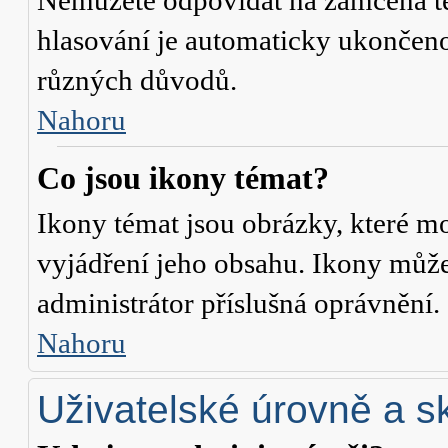
Nemůžete odpovídat na zamčená té
hlasování je automaticky ukonče
různých důvodů.
Nahoru
Co jsou ikony témat?
Ikony témat jsou obrázky, které m
vyjádření jeho obsahu. Ikony může
administrátor příslušná oprávnění.
Nahoru
Uživatelské úrovně a s