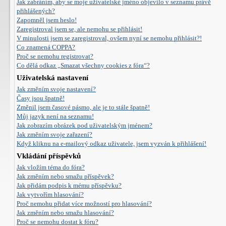
Jak zabráním, aby se moje uživatelské jméno objevilo v seznamu právě
přihlášených?
Zapomněl jsem heslo!
Zaregistroval jsem se, ale nemohu se přihlásit!
V minulosti jsem se zaregistroval, ovšem nyní se nemohu přihlásit?!
Co znamená COPPA?
Proč se nemohu registrovat?
Co dělá odkaz „Smazat všechny cookies z fóra“?
Uživatelská nastavení
Jak změním svoje nastavení?
Časy jsou špatně!
Změnil jsem časové pásmo, ale je to stále špatně!
Můj jazyk není na seznamu!
Jak zobrazím obrázek pod uživatelským jménem?
Jak změním svoje zařazení?
Když kliknu na e-mailový odkaz uživatele, jsem vyzván k přihlášení!
Vkládání příspěvků
Jak vložím téma do fóra?
Jak změním nebo smažu příspěvek?
Jak přidám podpis k mému příspěvku?
Jak vytvořím hlasování?
Proč nemohu přidat více možností pro hlasování?
Jak změním nebo smažu hlasování?
Proč se nemohu dostat k fóru?