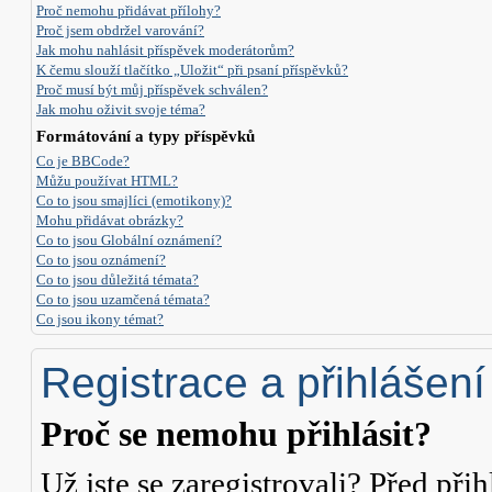
Proč nemohu přidávat přílohy?
Proč jsem obdržel varování?
Jak mohu nahlásit příspěvek moderátorům?
K čemu slouží tlačítko „Uložit“ při psaní příspěvků?
Proč musí být můj příspěvek schválen?
Jak mohu oživit svoje téma?
Formátování a typy příspěvků
Co je BBCode?
Můžu používat HTML?
Co to jsou smajlíci (emotikony)?
Mohu přidávat obrázky?
Co to jsou Globální oznámení?
Co to jsou oznámení?
Co to jsou důležitá témata?
Co to jsou uzamčená témata?
Co jsou ikony témat?
Registrace a přihlášení
Proč se nemohu přihlásit?
Už jste se zaregistrovali? Před přih