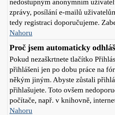
nedostupným anonymním uživatelů
zprávy, posílání e-mailů uživatelů
tedy registraci doporučujeme. Zaber
Nahoru
Proč jsem automaticky odhlá
Pokud nezaškrtnete tlačítko
Přihlá
přihlášeni jen po dobu práce na fó
někým jiným. Abyste zůstali přihláš
přihlašujete. Toto ovšem nedoporu
počítače, např. v knihovně, interne
Nahoru