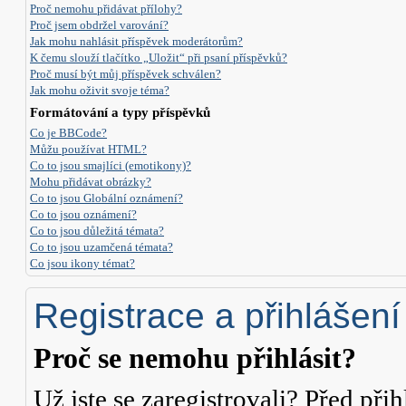
Proč nemohu přidávat přílohy?
Proč jsem obdržel varování?
Jak mohu nahlásit příspěvek moderátorům?
K čemu slouží tlačítko „Uložit“ při psaní příspěvků?
Proč musí být můj příspěvek schválen?
Jak mohu oživit svoje téma?
Formátování a typy příspěvků
Co je BBCode?
Můžu používat HTML?
Co to jsou smajlíci (emotikony)?
Mohu přidávat obrázky?
Co to jsou Globální oznámení?
Co to jsou oznámení?
Co to jsou důležitá témata?
Co to jsou uzamčená témata?
Co jsou ikony témat?
Registrace a přihlášení
Proč se nemohu přihlásit?
Už jste se zaregistrovali? Před přih