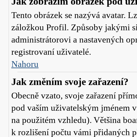
Jak zobrazím obrázek pod u
Tento obrázek se nazývá avatar. L
záložkou Profil. Způsoby jakými si
administrátorovi a nastavených op
registrovaní uživatelé.
Nahoru
Jak změním svoje zařazení?
Obecně vzato, svoje zařazení přím
pod vaším uživatelským jménem v t
na použitém vzhledu). Většina boa
k rozlišení počtu vámi přidaných p