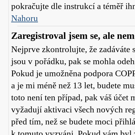
pokračujte dle instrukcí a téměř ih
Nahoru
Zaregistroval jsem se, ale nem
Nejprve zkontrolujte, že zadáváte 
jsou v pořádku, pak se mohla odehr
Pokud je umožněna podpora COPPA a
a je mi méně než 13 let
, budete mu
toto není ten případ, pak váš účet
vyžadují aktivaci všech nových re
před tím, než se budete moci přihlás
k tomuto vyzváni. Pokud vám byl z