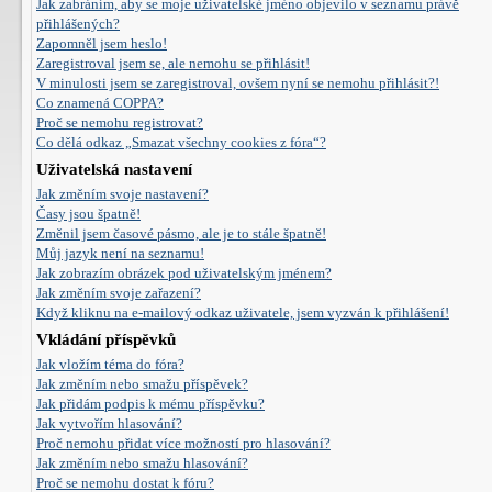
Jak zabráním, aby se moje uživatelské jméno objevilo v seznamu právě
přihlášených?
Zapomněl jsem heslo!
Zaregistroval jsem se, ale nemohu se přihlásit!
V minulosti jsem se zaregistroval, ovšem nyní se nemohu přihlásit?!
Co znamená COPPA?
Proč se nemohu registrovat?
Co dělá odkaz „Smazat všechny cookies z fóra“?
Uživatelská nastavení
Jak změním svoje nastavení?
Časy jsou špatně!
Změnil jsem časové pásmo, ale je to stále špatně!
Můj jazyk není na seznamu!
Jak zobrazím obrázek pod uživatelským jménem?
Jak změním svoje zařazení?
Když kliknu na e-mailový odkaz uživatele, jsem vyzván k přihlášení!
Vkládání příspěvků
Jak vložím téma do fóra?
Jak změním nebo smažu příspěvek?
Jak přidám podpis k mému příspěvku?
Jak vytvořím hlasování?
Proč nemohu přidat více možností pro hlasování?
Jak změním nebo smažu hlasování?
Proč se nemohu dostat k fóru?