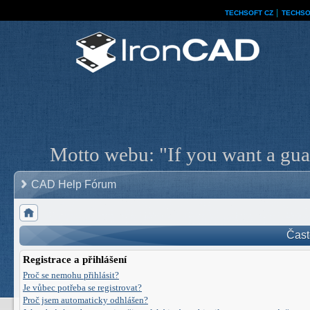
TECHSOFT CZ
│
TECHSO
Motto webu: "If you want a guar
CAD Help Fórum
Čast
Registrace a přihlášení
Proč se nemohu přihlásit?
Je vůbec potřeba se registrovat?
Proč jsem automaticky odhlášen?