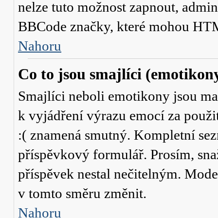
nelze tuto možnost zapnout, admini
BBCode značky, které mohou HTM
Nahoru
Co to jsou smajlíci (emotikon
Smajlíci neboli emotikony jsou mal
k vyjádření výrazu emocí za použit
:( znamená smutný. Kompletní sez
příspěvkový formulář. Prosím, snaž
příspěvek nestal nečitelným. Mode
v tomto směru změnit.
Nahoru