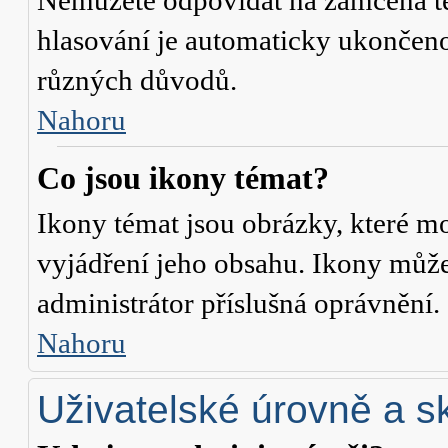
Nemůžete odpovídat na zamčená té
hlasování je automaticky ukonče
různých důvodů.
Nahoru
Co jsou ikony témat?
Ikony témat jsou obrázky, které m
vyjádření jeho obsahu. Ikony může
administrátor příslušná oprávnění.
Nahoru
Uživatelské úrovně a s