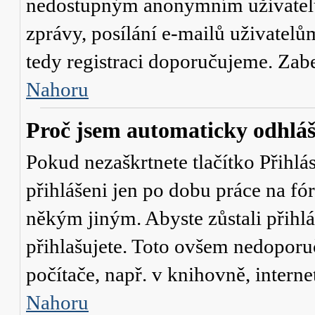
nedostupným anonymním uživatelů
zprávy, posílání e-mailů uživatelů
tedy registraci doporučujeme. Zaber
Nahoru
Proč jsem automaticky odhlá
Pokud nezaškrtnete tlačítko
Přihlá
přihlášeni jen po dobu práce na fó
někým jiným. Abyste zůstali přihláš
přihlašujete. Toto ovšem nedoporu
počítače, např. v knihovně, interne
Nahoru