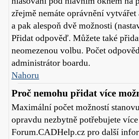
hlasování
pod hlavním oknem na př
zřejmě nemáte oprávnění vytvářet 
a pak alespoň dvě možnosti (nasta
Přidat odpověď
. Můžete také přid
neomezenou volbu. Počet odpovědí,
administrátor boardu.
Nahoru
Proč nemohu přidat více možn
Maximální počet možností stanovuje
opravdu nezbytně potřebujete více 
Forum.CADHelp.cz pro další info