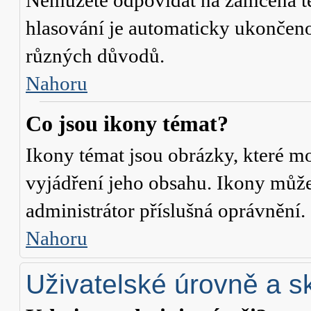
Nemůžete odpovídat na zamčená té
hlasování je automaticky ukonče
různých důvodů.
Nahoru
Co jsou ikony témat?
Ikony témat jsou obrázky, které m
vyjádření jeho obsahu. Ikony může
administrátor příslušná oprávnění.
Nahoru
Uživatelské úrovně a s