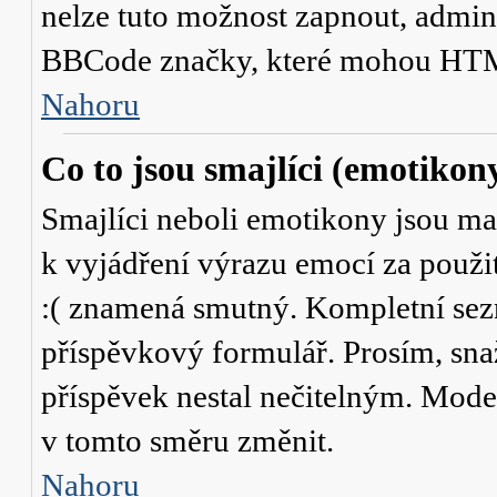
nelze tuto možnost zapnout, admini
BBCode značky, které mohou HTM
Nahoru
Co to jsou smajlíci (emotikon
Smajlíci neboli emotikony jsou mal
k vyjádření výrazu emocí za použit
:( znamená smutný. Kompletní sez
příspěvkový formulář. Prosím, snaž
příspěvek nestal nečitelným. Mode
v tomto směru změnit.
Nahoru