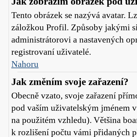
Jak zobrazím obrázek pod u
Tento obrázek se nazývá avatar. L
záložkou Profil. Způsoby jakými si
administrátorovi a nastavených op
registrovaní uživatelé.
Nahoru
Jak změním svoje zařazení?
Obecně vzato, svoje zařazení přím
pod vaším uživatelským jménem v t
na použitém vzhledu). Většina boa
k rozlišení počtu vámi přidaných p