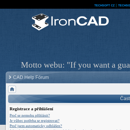
TECHSOFT CZ
│
TECHSO
Motto webu: "If you want a guar
CAD Help Fórum
Čast
Registrace a přihlášení
Proč se nemohu přihlásit?
Je vůbec potřeba se registrovat?
Proč jsem automaticky odhlášen?