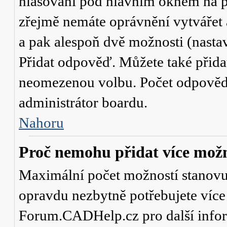
hlasování
pod hlavním oknem na př
zřejmě nemáte oprávnění vytvářet 
a pak alespoň dvě možnosti (nasta
Přidat odpověď
. Můžete také přid
neomezenou volbu. Počet odpovědí,
administrátor boardu.
Nahoru
Proč nemohu přidat více možn
Maximální počet možností stanovuje
opravdu nezbytně potřebujete více 
Forum.CADHelp.cz pro další info