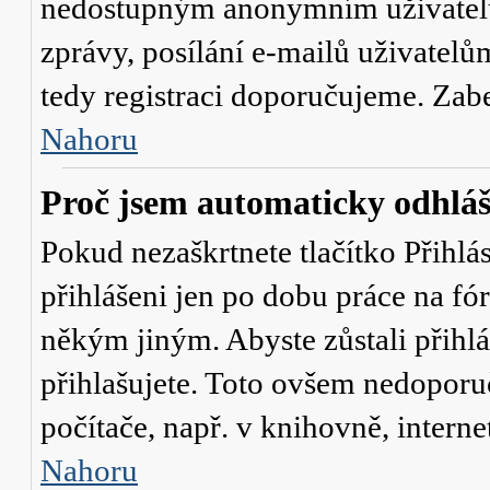
nedostupným anonymním uživatelů
zprávy, posílání e-mailů uživatelů
tedy registraci doporučujeme. Zaber
Nahoru
Proč jsem automaticky odhlá
Pokud nezaškrtnete tlačítko
Přihlá
přihlášeni jen po dobu práce na fó
někým jiným. Abyste zůstali přihláš
přihlašujete. Toto ovšem nedoporu
počítače, např. v knihovně, interne
Nahoru