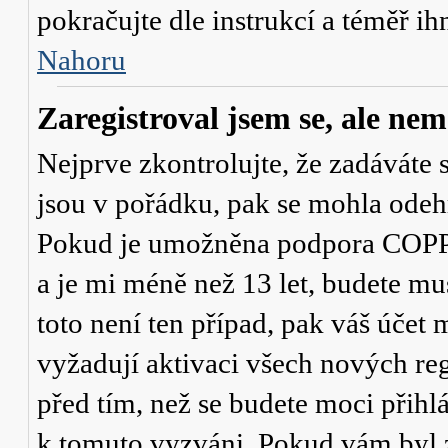
pokračujte dle instrukcí a téměř ih
Nahoru
Zaregistroval jsem se, ale nem
Nejprve zkontrolujte, že zadáváte 
jsou v pořádku, pak se mohla odehr
Pokud je umožněna podpora COPPA a
a je mi méně než 13 let
, budete mu
toto není ten případ, pak váš účet
vyžadují aktivaci všech nových re
před tím, než se budete moci přihlás
k tomuto vyzváni. Pokud vám byl z