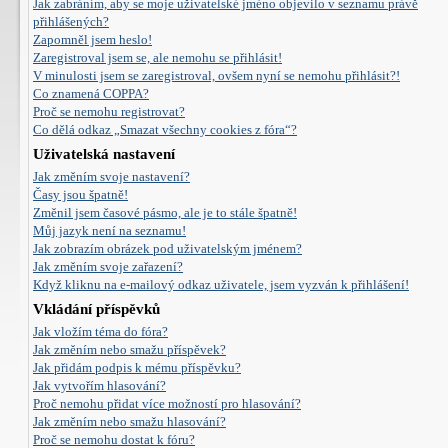
Jak zabráním, aby se moje uživatelské jméno objevilo v seznamu právě
přihlášených?
Zapomněl jsem heslo!
Zaregistroval jsem se, ale nemohu se přihlásit!
V minulosti jsem se zaregistroval, ovšem nyní se nemohu přihlásit?!
Co znamená COPPA?
Proč se nemohu registrovat?
Co dělá odkaz „Smazat všechny cookies z fóra“?
Uživatelská nastavení
Jak změním svoje nastavení?
Časy jsou špatně!
Změnil jsem časové pásmo, ale je to stále špatně!
Můj jazyk není na seznamu!
Jak zobrazím obrázek pod uživatelským jménem?
Jak změním svoje zařazení?
Když kliknu na e-mailový odkaz uživatele, jsem vyzván k přihlášení!
Vkládání příspěvků
Jak vložím téma do fóra?
Jak změním nebo smažu příspěvek?
Jak přidám podpis k mému příspěvku?
Jak vytvořím hlasování?
Proč nemohu přidat více možností pro hlasování?
Jak změním nebo smažu hlasování?
Proč se nemohu dostat k fóru?