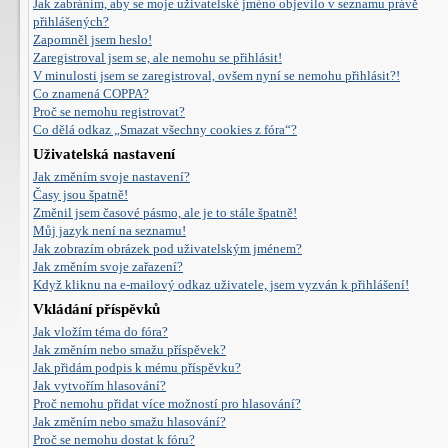
Jak zabráním, aby se moje uživatelské jméno objevilo v seznamu právě
přihlášených?
Zapomněl jsem heslo!
Zaregistroval jsem se, ale nemohu se přihlásit!
V minulosti jsem se zaregistroval, ovšem nyní se nemohu přihlásit?!
Co znamená COPPA?
Proč se nemohu registrovat?
Co dělá odkaz „Smazat všechny cookies z fóra“?
Uživatelská nastavení
Jak změním svoje nastavení?
Časy jsou špatně!
Změnil jsem časové pásmo, ale je to stále špatně!
Můj jazyk není na seznamu!
Jak zobrazím obrázek pod uživatelským jménem?
Jak změním svoje zařazení?
Když kliknu na e-mailový odkaz uživatele, jsem vyzván k přihlášení!
Vkládání příspěvků
Jak vložím téma do fóra?
Jak změním nebo smažu příspěvek?
Jak přidám podpis k mému příspěvku?
Jak vytvořím hlasování?
Proč nemohu přidat více možností pro hlasování?
Jak změním nebo smažu hlasování?
Proč se nemohu dostat k fóru?