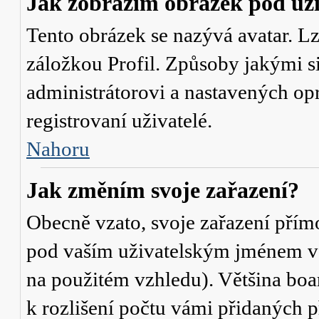
Jak zobrazím obrázek pod u
Tento obrázek se nazývá avatar. L
záložkou Profil. Způsoby jakými si
administrátorovi a nastavených op
registrovaní uživatelé.
Nahoru
Jak změním svoje zařazení?
Obecně vzato, svoje zařazení přím
pod vaším uživatelským jménem v t
na použitém vzhledu). Většina boa
k rozlišení počtu vámi přidaných p