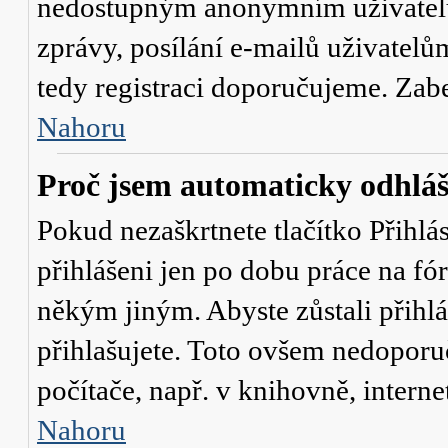
nedostupným anonymním uživatelů
zprávy, posílání e-mailů uživatelů
tedy registraci doporučujeme. Zaber
Nahoru
Proč jsem automaticky odhlá
Pokud nezaškrtnete tlačítko
Přihlá
přihlášeni jen po dobu práce na fó
někým jiným. Abyste zůstali přihláš
přihlašujete. Toto ovšem nedoporu
počítače, např. v knihovně, interne
Nahoru