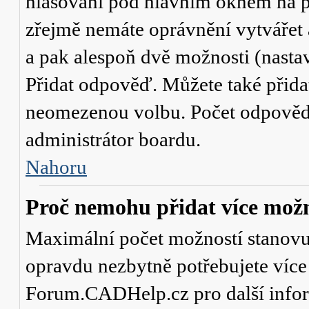
hlasování
pod hlavním oknem na př
zřejmě nemáte oprávnění vytvářet 
a pak alespoň dvě možnosti (nasta
Přidat odpověď
. Můžete také přid
neomezenou volbu. Počet odpovědí,
administrátor boardu.
Nahoru
Proč nemohu přidat více možn
Maximální počet možností stanovuje
opravdu nezbytně potřebujete více 
Forum.CADHelp.cz pro další info