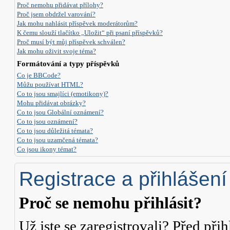
Proč nemohu přidávat přílohy?
Proč jsem obdržel varování?
Jak mohu nahlásit příspěvek moderátorům?
K čemu slouží tlačítko „Uložit“ při psaní příspěvků?
Proč musí být můj příspěvek schválen?
Jak mohu oživit svoje téma?
Formátování a typy příspěvků
Co je BBCode?
Můžu používat HTML?
Co to jsou smajlíci (emotikony)?
Mohu přidávat obrázky?
Co to jsou Globální oznámení?
Co to jsou oznámení?
Co to jsou důležitá témata?
Co to jsou uzamčená témata?
Co jsou ikony témat?
Registrace a přihlášení
Proč se nemohu přihlásit?
Už jste se zaregistrovali? Před přih