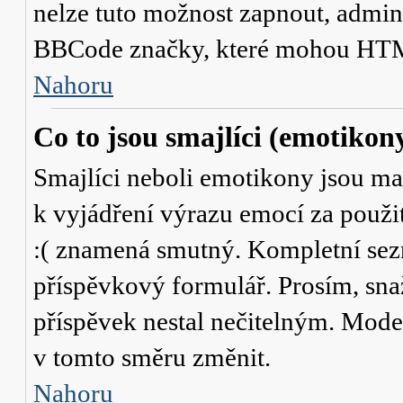
nelze tuto možnost zapnout, admini
BBCode značky, které mohou HTM
Nahoru
Co to jsou smajlíci (emotikon
Smajlíci neboli emotikony jsou mal
k vyjádření výrazu emocí za použit
:( znamená smutný. Kompletní sez
příspěvkový formulář. Prosím, snaž
příspěvek nestal nečitelným. Mode
v tomto směru změnit.
Nahoru