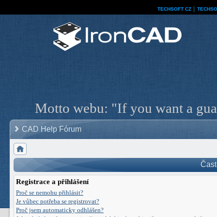
TECHSOFT CZ
│
TECHSO
Motto webu: "If you want a guar
CAD Help Fórum
Čast
Registrace a přihlášení
Proč se nemohu přihlásit?
Je vůbec potřeba se registrovat?
Proč jsem automaticky odhlášen?