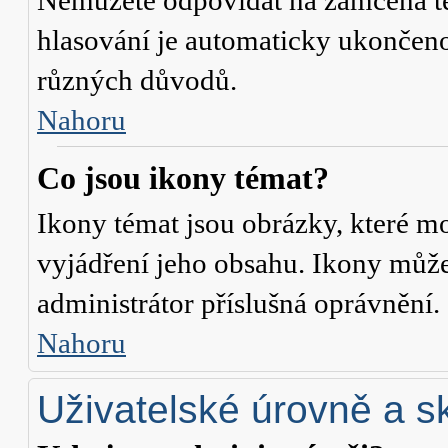
Nemůžete odpovídat na zamčená té
hlasování je automaticky ukonče
různých důvodů.
Nahoru
Co jsou ikony témat?
Ikony témat jsou obrázky, které m
vyjádření jeho obsahu. Ikony může
administrátor příslušná oprávnění.
Nahoru
Uživatelské úrovně a s