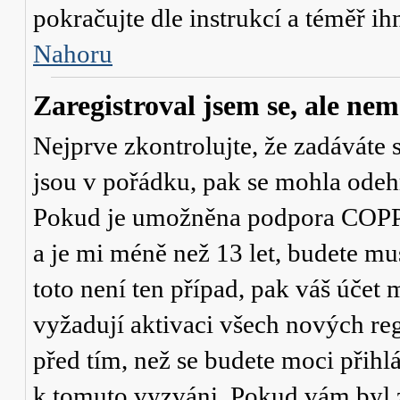
pokračujte dle instrukcí a téměř ih
Nahoru
Zaregistroval jsem se, ale nem
Nejprve zkontrolujte, že zadáváte 
jsou v pořádku, pak se mohla odehr
Pokud je umožněna podpora COPPA a
a je mi méně než 13 let
, budete mu
toto není ten případ, pak váš účet
vyžadují aktivaci všech nových re
před tím, než se budete moci přihlás
k tomuto vyzváni. Pokud vám byl z