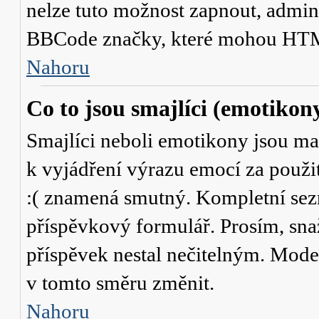
nelze tuto možnost zapnout, admini
BBCode značky, které mohou HTM
Nahoru
Co to jsou smajlíci (emotikon
Smajlíci neboli emotikony jsou mal
k vyjádření výrazu emocí za použit
:( znamená smutný. Kompletní sez
příspěvkový formulář. Prosím, snaž
příspěvek nestal nečitelným. Mode
v tomto směru změnit.
Nahoru