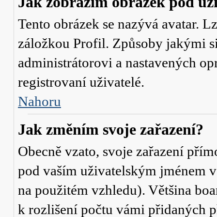
Jak zobrazím obrázek pod u
Tento obrázek se nazývá avatar. L
záložkou Profil. Způsoby jakými si
administrátorovi a nastavených op
registrovaní uživatelé.
Nahoru
Jak změním svoje zařazení?
Obecně vzato, svoje zařazení přím
pod vaším uživatelským jménem v t
na použitém vzhledu). Většina boa
k rozlišení počtu vámi přidaných p