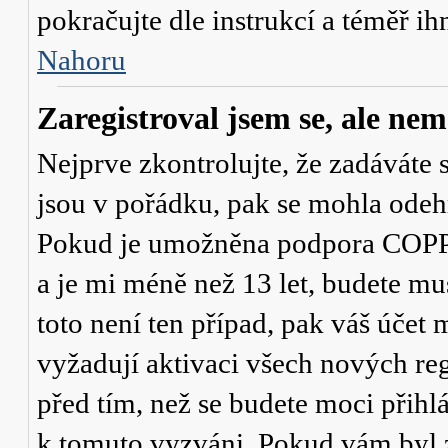
pokračujte dle instrukcí a téměř ih
Nahoru
Zaregistroval jsem se, ale nem
Nejprve zkontrolujte, že zadáváte 
jsou v pořádku, pak se mohla odehr
Pokud je umožněna podpora COPPA a
a je mi méně než 13 let
, budete mu
toto není ten případ, pak váš účet
vyžadují aktivaci všech nových re
před tím, než se budete moci přihlás
k tomuto vyzváni. Pokud vám byl z