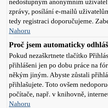
nedostupným anonymním uživatelů
zprávy, posílání e-mailů uživatelů
tedy registraci doporučujeme. Zaber
Nahoru
Proč jsem automaticky odhlá
Pokud nezaškrtnete tlačítko
Přihlá
přihlášeni jen po dobu práce na fó
někým jiným. Abyste zůstali přihláš
přihlašujete. Toto ovšem nedoporu
počítače, např. v knihovně, interne
Nahoru