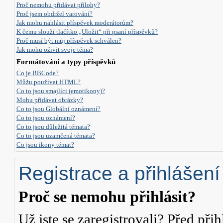
Proč nemohu přidávat přílohy?
Proč jsem obdržel varování?
Jak mohu nahlásit příspěvek moderátorům?
K čemu slouží tlačítko „Uložit“ při psaní příspěvků?
Proč musí být můj příspěvek schválen?
Jak mohu oživit svoje téma?
Formátování a typy příspěvků
Co je BBCode?
Můžu používat HTML?
Co to jsou smajlíci (emotikony)?
Mohu přidávat obrázky?
Co to jsou Globální oznámení?
Co to jsou oznámení?
Co to jsou důležitá témata?
Co to jsou uzamčená témata?
Co jsou ikony témat?
Registrace a přihlášení
Proč se nemohu přihlásit?
Už jste se zaregistrovali? Před přih