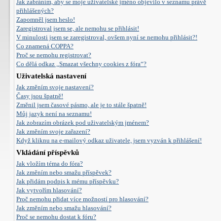
Jak zabráním, aby se moje uživatelské jméno objevilo v seznamu právě
přihlášených?
Zapomněl jsem heslo!
Zaregistroval jsem se, ale nemohu se přihlásit!
V minulosti jsem se zaregistroval, ovšem nyní se nemohu přihlásit?!
Co znamená COPPA?
Proč se nemohu registrovat?
Co dělá odkaz „Smazat všechny cookies z fóra“?
Uživatelská nastavení
Jak změním svoje nastavení?
Časy jsou špatně!
Změnil jsem časové pásmo, ale je to stále špatně!
Můj jazyk není na seznamu!
Jak zobrazím obrázek pod uživatelským jménem?
Jak změním svoje zařazení?
Když kliknu na e-mailový odkaz uživatele, jsem vyzván k přihlášení!
Vkládání příspěvků
Jak vložím téma do fóra?
Jak změním nebo smažu příspěvek?
Jak přidám podpis k mému příspěvku?
Jak vytvořím hlasování?
Proč nemohu přidat více možností pro hlasování?
Jak změním nebo smažu hlasování?
Proč se nemohu dostat k fóru?