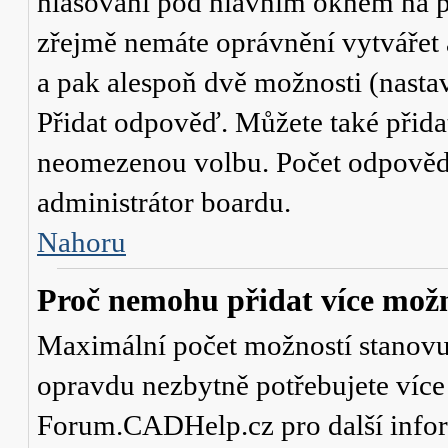
hlasování
pod hlavním oknem na př
zřejmě nemáte oprávnění vytvářet 
a pak alespoň dvě možnosti (nasta
Přidat odpověď
. Můžete také přid
neomezenou volbu. Počet odpovědí,
administrátor boardu.
Nahoru
Proč nemohu přidat více možn
Maximální počet možností stanovuje
opravdu nezbytně potřebujete více 
Forum.CADHelp.cz pro další info