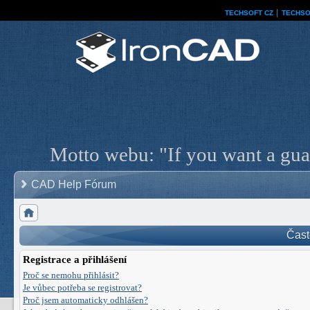
TECHSOFT CZ
│
TECHSO
Motto webu: "If you want a guar
CAD Help Fórum
Čast
Registrace a přihlášení
Proč se nemohu přihlásit?
Je vůbec potřeba se registrovat?
Proč jsem automaticky odhlášen?