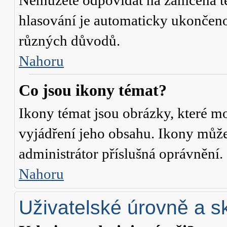
Nemůžete odpovídat na zamčená té
hlasování je automaticky ukonče
různých důvodů.
Nahoru
Co jsou ikony témat?
Ikony témat jsou obrázky, které m
vyjádření jeho obsahu. Ikony může
administrátor příslušná oprávnění.
Nahoru
Uživatelské úrovně a s