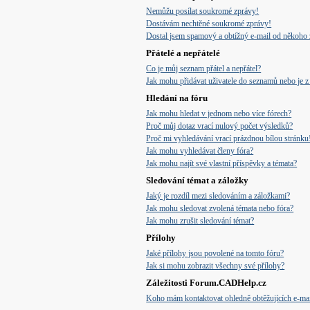
Nemůžu posílat soukromé zprávy!
Dostávám nechtěné soukromé zprávy!
Dostal jsem spamový a obtížný e-mail od někoho 
Přátelé a nepřátelé
Co je můj seznam přátel a nepřátel?
Jak mohu přidávat uživatele do seznamů nebo je z 
Hledání na fóru
Jak mohu hledat v jednom nebo více fórech?
Proč můj dotaz vrací nulový počet výsledků?
Proč mi vyhledávání vrací prázdnou bílou stránku
Jak mohu vyhledávat členy fóra?
Jak mohu najít své vlastní příspěvky a témata?
Sledování témat a záložky
Jaký je rozdíl mezi sledováním a záložkami?
Jak mohu sledovat zvolená témata nebo fóra?
Jak mohu zrušit sledování témat?
Přílohy
Jaké přílohy jsou povolené na tomto fóru?
Jak si mohu zobrazit všechny své přílohy?
Záležitosti Forum.CADHelp.cz
Koho mám kontaktovat ohledně obtěžujících e-mail