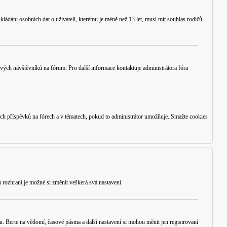
ládání osobních dat o uživateli, kterému je méně než 13 let, musí mít souhlas rodičů
 nových návštěvníků na fórum. Pro další informace kontaktuje administrátora fóra
ých příspěvků na fórech a v tématech, pokud to administrátor umožňuje. Smažte cookies
 rozhraní je možné si změnit veškerá svá nastavení.
u. Berte na vědomí, časové pásma a další nastavení si mohou měnit jen registrovaní