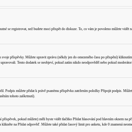
utné se registrovat, než budete moci přispět do diskuze. To, co vám je povoleno můžete vidět n
n svoje příspěvky. Můžete upravit zprávu (někdy jen do omezeného času po přispění) kliknutím
k upravovali. Tento dodatek se neobjeví, pokud zatím nikdo neodpověděl nebo pokud moderátor či
fil
. Podpis můžete přidat k právě psanému příspěvku zatržením položky
Připojit podpis
. Můžet
něním tohoto zaškrtnutí).
í příspěvek, pokud můžete) měli byste vidět tlačítko
Přidat hlasování
pod hlavním oknem na přid
a klikněte na
Přidat odpověď
. Můžete také přidat časový limit pro anketu, kde 0 znamená neome