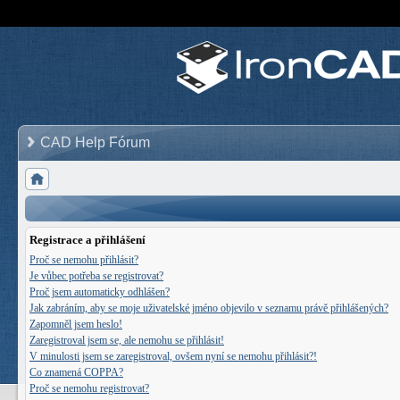
CAD Help Fórum
Registrace a přihlášení
Proč se nemohu přihlásit?
Je vůbec potřeba se registrovat?
Proč jsem automaticky odhlášen?
Jak zabráním, aby se moje uživatelské jméno objevilo v seznamu právě přihlášených?
Zapomněl jsem heslo!
Zaregistroval jsem se, ale nemohu se přihlásit!
V minulosti jsem se zaregistroval, ovšem nyní se nemohu přihlásit?!
Co znamená COPPA?
Proč se nemohu registrovat?