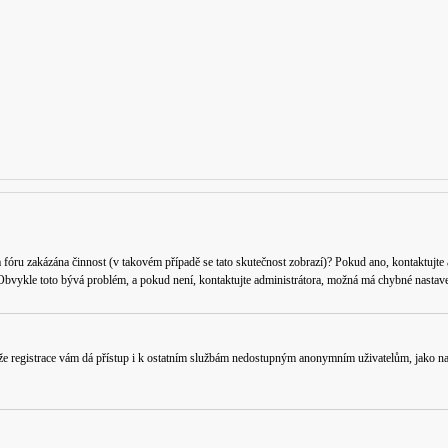
a fóru zakázána činnost (v takovém případě se tato skutečnost zobrazí)? Pokud ano, kontaktujte ad
. Obvykle toto bývá problém, a pokud není, kontaktujte administrátora, možná má chybné nastave
 že registrace vám dá přístup i k ostatním službám nedostupným anonymním uživatelům, jako nap