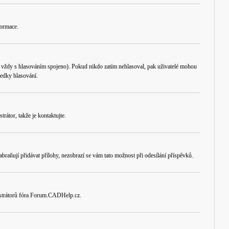
formace.
e vždy s hlasováním spojeno). Pokud nikdo zatím nehlasoval, pak uživatelé mohou
ledky hlasování.
rátor, takže je kontaktujte.
braňují přidávat přílohy, nezobrazí se vám tato možnost při odesílání příspěvků.
nistrátorů fóra Forum.CADHelp.cz.