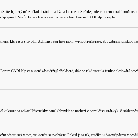
tátech, který má za úkol chránit mládež na internetu. Stránky, kde je potencionální možnost uk
ikci Spojených Států. Tato ochrana však na našem fóru Forum.CADHelp.cz neplatí.
jména, které jste si zvolili. Administrátor také mohl vypnout registrace, aby zabránil přístupu
 Forum.CADHelp.cz a které vás udržují přihlášené, dále se také starají o funkce sledování nov
ačí kliknout na odkaz
Uživatelský panel
(obvykle se nachází v horní části stránky). V následném
vém pásmu než v tom, ve kterém se nacházíte. Pokud je to tak, změňte si časové pásmo v profil