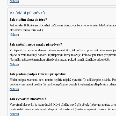
Nahoru
Vkládání příspěvků
Jak vložím téma do fóra?
Jednoduše. Klikněte na příslušné tlačítko na obrazovce fóra nebo tématu. Možná bude n
hlasovat v tomto fóru, atd.
).
Nahoru
Jak změním nebo smažu příspěvek?
V případě, že nejste moderátor nebo administrátor, tak můžete upravovat nebo mazat je
objeví se vám malinký dodatek u příspěvku, který ukazuje, kolikrát jste tento příspěve
Normální uživatelé nemohou příspěvek smazat, pokud na něj již někdo odpověděl.
Nahoru
Jak přidám podpis k mému příspěvku?
Přidat podpis znamená, že si musíte nejdřív nějaký vytvořit. To uděláte přes stránku
Pro
políčka v nastavení profilu (je možné nepřidávat podpis k vybraným příspěvkům odstra
Nahoru
Jak vytvořím hlasování?
Vytvoření hlasování je jednoduché. Když přidáte nový příspěvek (nebo upravujete prvn
byste zadat název ankety a pak alespoň dvě možnosti (nastavte napsáním název otázky 
Nahoru