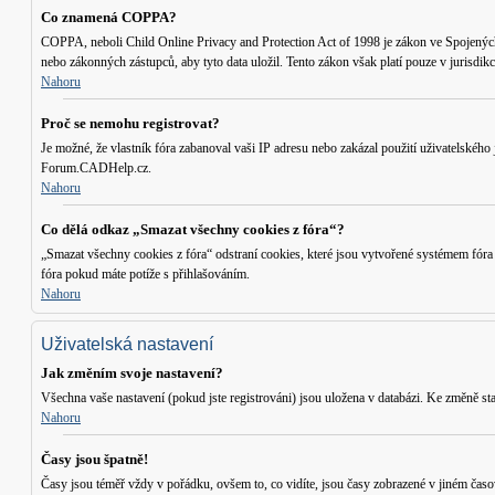
Co znamená COPPA?
COPPA, neboli Child Online Privacy and Protection Act of 1998 je zákon ve Spojených S
nebo zákonných zástupců, aby tyto data uložil. Tento zákon však platí pouze v jurisd
Nahoru
Proč se nemohu registrovat?
Je možné, že vlastník fóra zabanoval vaši IP adresu nebo zakázal použití uživatelského 
Forum.CADHelp.cz.
Nahoru
Co dělá odkaz „Smazat všechny cookies z fóra“?
„Smazat všechny cookies z fóra“ odstraní cookies, které jsou vytvořené systémem fóra
fóra pokud máte potíže s přihlašováním.
Nahoru
Uživatelská nastavení
Jak změním svoje nastavení?
Všechna vaše nastavení (pokud jste registrováni) jsou uložena v databázi. Ke změně st
Nahoru
Časy jsou špatně!
Časy jsou téměř vždy v pořádku, ovšem to, co vidíte, jsou časy zobrazené v jiném časo