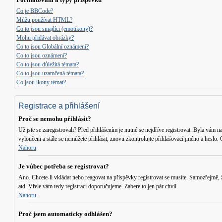
Co je BBCode?
Můžu používat HTML?
Co to jsou smajlíci (emotikony)?
Mohu přidávat obrázky?
Co to jsou Globální oznámení?
Co to jsou oznámení?
Co to jsou důležitá témata?
Co to jsou uzamčená témata?
Co jsou ikony témat?
Registrace a přihlášení
Proč se nemohu přihlásit?
Už jste se zaregistrovali? Před přihlášením je nutné se nejdříve registrovat. Byla vám n
vyloučeni a stále se nemůžete přihlásit, znovu zkontrolujte přihlašovací jméno a heslo
Nahoru
Je vůbec potřeba se registrovat?
Ano. Chcete-li vkládat nebo reagovat na příspěvky registrovat se musíte. Samozřejmě,
atd. Vřele vám tedy registraci doporučujeme. Zabere to jen pár chvil.
Nahoru
Proč jsem automaticky odhlášen?