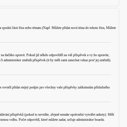
a spodní části fóra nebo tématu (Např.
Můžete přidat nová téma do tohoto fóra, Můžete
 na tlačítko
upravit
. Pokud již někdo odpověděl na váš příspěvek a vy ho upravíte,
 administrátor změnili příspěvek (ti by měli sami zanechat vzkaz proč jej změnili).
e rovněž přidat stejný podpis pro všechny vaše příspěvky zaškrtnutím příslušného
ávání příspěvků (pokud to nevidíte, zřejmě nemáte oprávnění vytvářet ankety). Měli
zenou volbu. Počet odpovědí, které můžete zadat, určuje administrátor boardu.