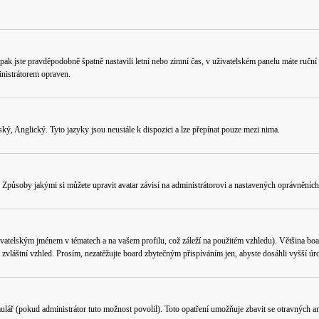
ného, pak jste pravděpodobně špatně nastavili letní nebo zimní čas, v uživatelském panelu máte 
nistrátorem opraven.
ý, Anglický. Tyto jazyky jsou neustále k dispozici a lze přepínat pouze mezi nima.
Způsoby jakými si můžete upravit avatar závisí na administrátorovi a nastavených oprávněních.
vatelským jménem v tématech a na vašem profilu, což záleží na použitém vzhledu). Většina boa
ít zvláštní vzhled. Prosím, nezatěžujte board zbytečným přispíváním jen, abyste dosáhli vyšší 
ulář (pokud administrátor tuto možnost povolil). Toto opatření umožňuje zbavit se otravných an