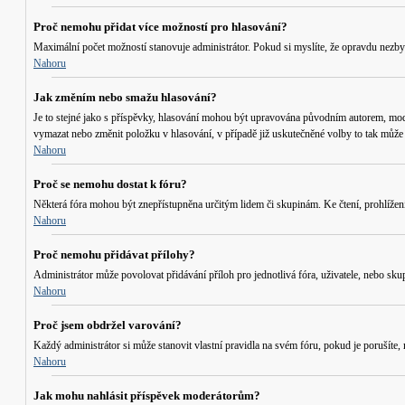
Proč nemohu přidat více možností pro hlasování?
Maximální počet možností stanovuje administrátor. Pokud si myslíte, že opravdu nezby
Nahoru
Jak změním nebo smažu hlasování?
Je to stejné jako s příspěvky, hlasování mohou být upravována původním autorem, mod
vymazat nebo změnit položku v hlasování, v případě již uskutečněné volby to tak může 
Nahoru
Proč se nemohu dostat k fóru?
Některá fóra mohou být znepřístupněna určitým lidem či skupinám. Ke čtení, prohlížení, 
Nahoru
Proč nemohu přidávat přílohy?
Administrátor může povolovat přidávání příloh pro jednotlivá fóra, uživatele, nebo sku
Nahoru
Proč jsem obdržel varování?
Každý administrátor si může stanovit vlastní pravidla na svém fóru, pokud je porušít
Nahoru
Jak mohu nahlásit příspěvek moderátorům?