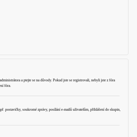
ministrátora a ptejte se na důvody. Pokud jste se registrovali, nebyli jste z fóra
ní fóra.
ř. postavičky, soukromé zprávy, posílání e-mailů uživatelům, přihlášení do skupin,