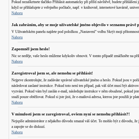
Pokud nezaškrtnete tlačítko
Přihlásit automaticky při příští návštěvě
, budete přihlášeni
když se přihlašujete z veřejného počítače, např. v knihovně, internetové kavárně, univerz
Nahoru
Jak zabráním, aby se moje uživatelské jméno objevilo v seznamu právě 
V Uživatelském panelu najdete pod položkou „Nastavení“ volbu
Skrýt moji přítomnost
Nahoru
Zapomněl jsem heslo!
Nic se neděje, vaše heslo můžeme kdykoliv obnovit. V tomto případě zmáčkněte na přih
Nahoru
Zaregistroval jsem se, ale nemohu se přihlásit!
Nejprve zkontrolujte, že zadáváte správné uživatelské jméno a heslo. Pokud jsou v poř
následovat zaslané instrukce. Pokud toto není ten případ, pak váš účet musí být aktivov
vyzváni. Pokud vám byl zaslán e-mail, následujte instrukce v něm obsažené, pokud jste 
snaží pouze obtěžovat. Pokud si jste jisti, že e-mailová adresa, kterou jste použili je 
Nahoru
V minulosti jsem se zaregistroval, ovšem nyní se nemohu přihlásit?!
Nejspíše administrátor z nějakého důvodu smazal váš účet. To mohlo být z důvodu, že jst
a zapojte se do diskuzí.
Nahoru