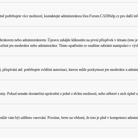
tně potřebujete více možností, kontaktujte administrátora fóra Forum.CADHelp.cz pro další in
erátorem nebo administrátorem. Úpravu zahájíte kliknutím na první příspěvek v tématu (toto j
učinit jen moderátor nebo administrátor. Tímto opatřením se snažíme zabránit manipulaci s výs
přispívání atd. potřebujete zvláštní autorizaci, kterou může poskytnout jen moderátor a administ
piny. Pokud nemáte dostatečná oprávnění z jedné z těchto možností, nebo některé z nich úplně za
e, může vám být uděleno varování. Prosíme, berte na vědomí, že toto je plně v kompetenci admi