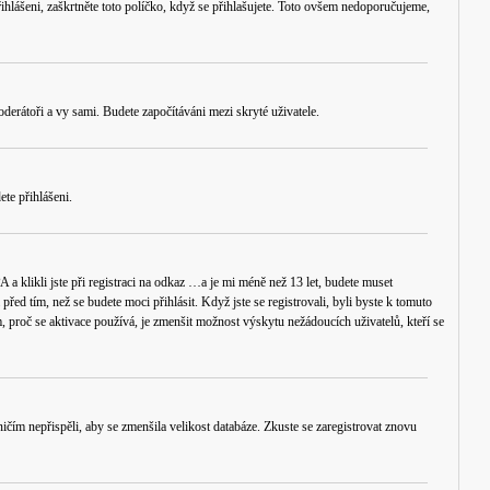
řihlášeni, zaškrtněte toto políčko, když se přihlašujete. Toto ovšem nedoporučujeme,
oderátoři a vy sami. Budete započítáváni mezi skryté uživatele.
ete přihlášeni.
 klikli jste při registraci na odkaz
…a je mi méně než 13 let
, budete muset
ed tím, než se budete moci přihlásit. Když jste se registrovali, byli byste k tomuto
em, proč se aktivace používá, je zmenšit možnost výskytu
nežádoucích
uživatelů, kteří se
ničím nepřispěli, aby se zmenšila velikost databáze. Zkuste se zaregistrovat znovu