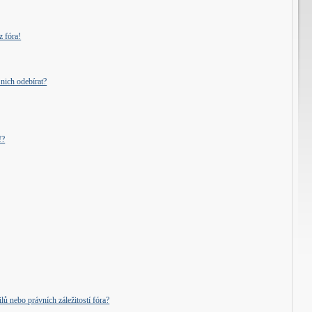
z fóra!
nich odebírat?
!?
ů nebo právních záležitostí fóra?