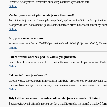
uživatelé. Anonymním uživatelům bude vždy zobrazen výchozí čas fóra.
Nahoru
Změnil jsem časové pásmo, ale je to stále špatně!
Jste si jisti, že jste zadali časové pásmo správně, a přesto se čas liší od toho správ
neodpovídá tomu současnému, je čas špatně nastaven přímo na serveru a musí být admi
Nahoru
Můj jazyk není na seznamu!
Administrátor fóra Forum.CADHelp.cz nainstaloval následující jazyky: Český, Slovensk
Nahoru
Jak zobrazím obrázek pod uživatelským jménem?
Tento obrázek se nazývá avatar. Lze změnit v Uživatelském panelu pod záložkou Profil. 
Nahoru
Jak změním svoje zařazení?
Obecně vzato, svoje zařazení přímo změnit nemůžete (úrovně se objevují pod vaším uži
a k identifikaci určitých uživatelů, např. označení moderátorů a administrátorů může m
Nahoru
Když kliknu na e-mailový odkaz uživatele, jsem vyzván k přihlášení!
Pouze registrovaní uživatelé mohou posílat e-mail lidem přes nastavený e-mailový form