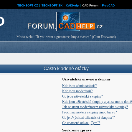
TECHSOFT CZ
│
TECHSOFT SK
│
CADHelp
│
CAD Fórum
│
FreeCAD
Motto webu: "If you want a guarantee, buy a toaster." (Clint Eastwood)
Často kladené otázky
Uživatelské úrovně a skupiny
Kdo jsou administrátoři?
Kdo jsou moderátoři?
Co jsou uživatelské skupiny?
Kde jsou uživatelské skupiny a jak se mohu do něk
Jak se stanu moderátorem uživatelské skupiny?
Proč mají některé skupiny jinou barvu?
Co je „Výchozí uživatelská skupina“?
Co znamená odkaz „Tým“?
Soukromé zprávy