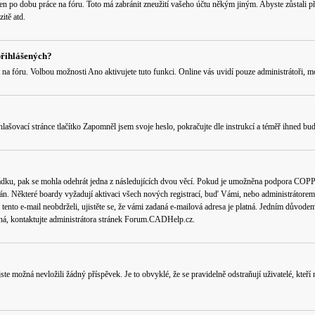
 jen po dobu práce na fóru. Toto má zabránit zneužití vašeho účtu někým jiným. Abyste zůstali p
itě atd.
přihlášených?
 na fóru
. Volbou možnosti
Ano
aktivujete tuto funkci. Online vás uvidí pouze administrátoři, m
lašovací stránce tlačítko
Zapomněl jsem svoje heslo
, pokračujte dle instrukcí a téměř ihned bud
ádku, pak se mohla odehrát jedna z následujících dvou věcí. Pokud je umožněna podpora COPPA a
án. Některé boardy vyžadují aktivaci všech nových registrací, buď Vámi, nebo administrátorem př
tento e-mail neobdrželi, ujistěte se, že vámi zadaná e-mailová adresa je platná. Jedním důvod
platná, kontaktujte administrátora stránek Forum.CADHelp.cz.
e možná nevložili žádný příspěvek. Je to obvyklé, že se pravidelně odstraňují uživatelé, kteří 