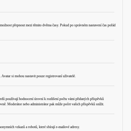
ruční možnost přepnout mezi těmito dvěma časy. Pokud po správném nastavení čas pořád
 Avatar si mohou nastavit pouze registrovaní uživatelé.
rdů používají hodnocení úrovní k rozlišení počtu vámi přidaných příspěvků
úrovně. Moderátor nebo administrátor pak může počet vašich příspěvků snížit.
onymních vzkazů a robotů, které sbírají e-mailové adresy.