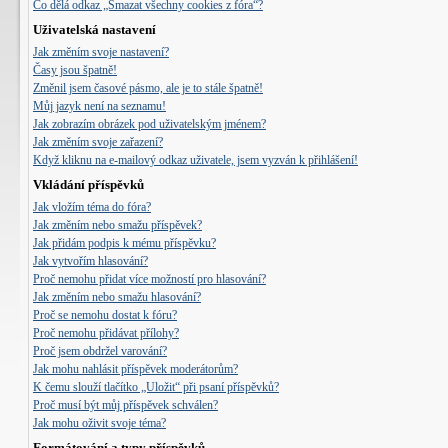
Co dělá odkaz „Smazat všechny cookies z fóra“?
Uživatelská nastavení
Jak změním svoje nastavení?
Časy jsou špatně!
Změnil jsem časové pásmo, ale je to stále špatně!
Můj jazyk není na seznamu!
Jak zobrazím obrázek pod uživatelským jménem?
Jak změním svoje zařazení?
Když kliknu na e-mailový odkaz uživatele, jsem vyzván k přihlášení!
Vkládání příspěvků
Jak vložím téma do fóra?
Jak změním nebo smažu příspěvek?
Jak přidám podpis k mému příspěvku?
Jak vytvořím hlasování?
Proč nemohu přidat více možností pro hlasování?
Jak změním nebo smažu hlasování?
Proč se nemohu dostat k fóru?
Proč nemohu přidávat přílohy?
Proč jsem obdržel varování?
Jak mohu nahlásit příspěvek moderátorům?
K čemu slouží tlačítko „Uložit“ při psaní příspěvků?
Proč musí být můj příspěvek schválen?
Jak mohu oživit svoje téma?
Formátování a typy příspěvků