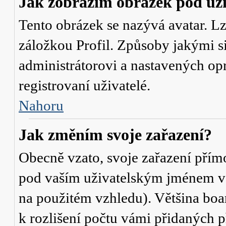
Jak zobrazím obrázek pod u
Tento obrázek se nazývá avatar. L
záložkou Profil. Způsoby jakými si
administrátorovi a nastavených op
registrovaní uživatelé.
Nahoru
Jak změním svoje zařazení?
Obecně vzato, svoje zařazení přím
pod vaším uživatelským jménem v t
na použitém vzhledu). Většina boa
k rozlišení počtu vámi přidaných p