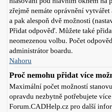
hlasování
pod hlavním oknem na př
zřejmě nemáte oprávnění vytvářet 
a pak alespoň dvě možnosti (nasta
Přidat odpověď
. Můžete také přid
neomezenou volbu. Počet odpovědí,
administrátor boardu.
Nahoru
Proč nemohu přidat více možn
Maximální počet možností stanovuje
opravdu nezbytně potřebujete více 
Forum.CADHelp.cz pro další info