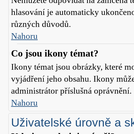
Nemůžete odpovídat na zamčená té
hlasování je automaticky ukonče
různých důvodů.
Nahoru
Co jsou ikony témat?
Ikony témat jsou obrázky, které m
vyjádření jeho obsahu. Ikony může
administrátor příslušná oprávnění.
Nahoru
Uživatelské úrovně a s