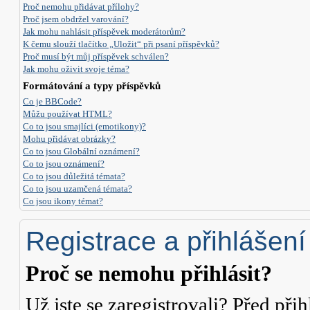
Proč nemohu přidávat přílohy?
Proč jsem obdržel varování?
Jak mohu nahlásit příspěvek moderátorům?
K čemu slouží tlačítko „Uložit“ při psaní příspěvků?
Proč musí být můj příspěvek schválen?
Jak mohu oživit svoje téma?
Formátování a typy příspěvků
Co je BBCode?
Můžu používat HTML?
Co to jsou smajlíci (emotikony)?
Mohu přidávat obrázky?
Co to jsou Globální oznámení?
Co to jsou oznámení?
Co to jsou důležitá témata?
Co to jsou uzamčená témata?
Co jsou ikony témat?
Registrace a přihlášení
Proč se nemohu přihlásit?
Už jste se zaregistrovali? Před přih