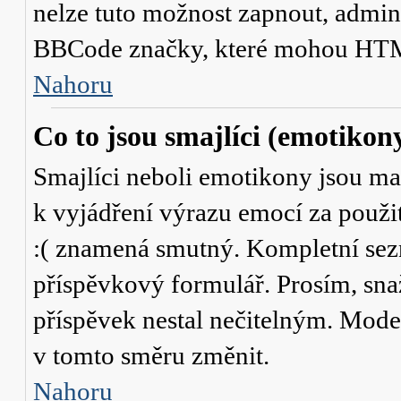
nelze tuto možnost zapnout, admini
BBCode značky, které mohou HTM
Nahoru
Co to jsou smajlíci (emotikon
Smajlíci neboli emotikony jsou mal
k vyjádření výrazu emocí za použit
:( znamená smutný. Kompletní sez
příspěvkový formulář. Prosím, snaž
příspěvek nestal nečitelným. Mode
v tomto směru změnit.
Nahoru