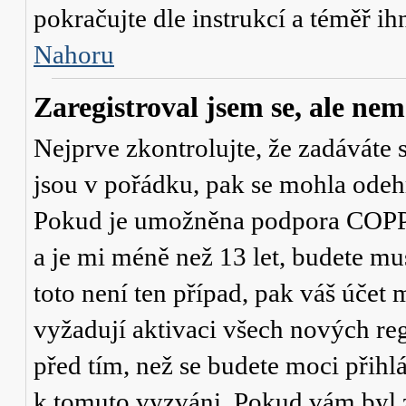
pokračujte dle instrukcí a téměř ih
Nahoru
Zaregistroval jsem se, ale nem
Nejprve zkontrolujte, že zadáváte 
jsou v pořádku, pak se mohla odehr
Pokud je umožněna podpora COPPA a
a je mi méně než 13 let
, budete mu
toto není ten případ, pak váš účet
vyžadují aktivaci všech nových re
před tím, než se budete moci přihlás
k tomuto vyzváni. Pokud vám byl z