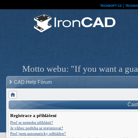
TECHSOFT CZ
│
TECHSO
Motto webu: "If you want a guar
CAD Help Fórum
Čast
Registrace a přihlášení
Proč se nemohu přihlásit?
Je vůbec potřeba se registrovat?
Proč jsem automaticky odhlášen?