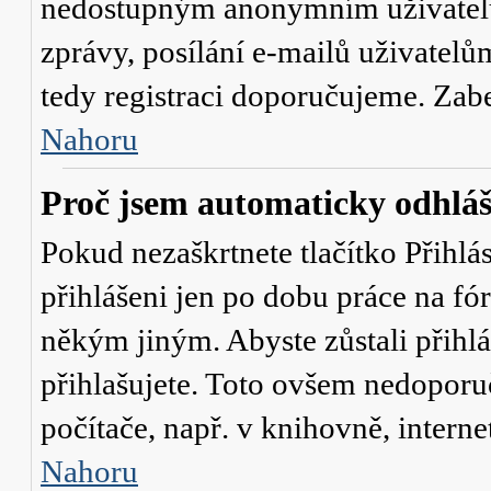
nedostupným anonymním uživatelů
zprávy, posílání e-mailů uživatelů
tedy registraci doporučujeme. Zaber
Nahoru
Proč jsem automaticky odhlá
Pokud nezaškrtnete tlačítko
Přihlá
přihlášeni jen po dobu práce na fó
někým jiným. Abyste zůstali přihláš
přihlašujete. Toto ovšem nedoporu
počítače, např. v knihovně, interne
Nahoru