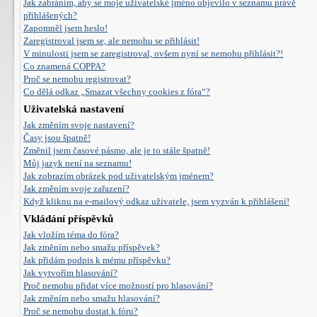
Jak zabráním, aby se moje uživatelské jméno objevilo v seznamu právě
přihlášených?
Zapomněl jsem heslo!
Zaregistroval jsem se, ale nemohu se přihlásit!
V minulosti jsem se zaregistroval, ovšem nyní se nemohu přihlásit?!
Co znamená COPPA?
Proč se nemohu registrovat?
Co dělá odkaz „Smazat všechny cookies z fóra“?
Uživatelská nastavení
Jak změním svoje nastavení?
Časy jsou špatně!
Změnil jsem časové pásmo, ale je to stále špatně!
Můj jazyk není na seznamu!
Jak zobrazím obrázek pod uživatelským jménem?
Jak změním svoje zařazení?
Když kliknu na e-mailový odkaz uživatele, jsem vyzván k přihlášení!
Vkládání příspěvků
Jak vložím téma do fóra?
Jak změním nebo smažu příspěvek?
Jak přidám podpis k mému příspěvku?
Jak vytvořím hlasování?
Proč nemohu přidat více možností pro hlasování?
Jak změním nebo smažu hlasování?
Proč se nemohu dostat k fóru?