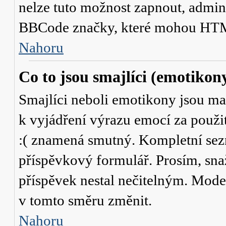
nelze tuto možnost zapnout, admini
BBCode značky, které mohou HTM
Nahoru
Co to jsou smajlíci (emotikon
Smajlíci neboli emotikony jsou mal
k vyjádření výrazu emocí za použit
:( znamená smutný. Kompletní sez
příspěvkový formulář. Prosím, snaž
příspěvek nestal nečitelným. Mode
v tomto směru změnit.
Nahoru