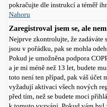
pokračujte dle instrukcí a téměř ih
Nahoru
Zaregistroval jsem se, ale nem
Nejprve zkontrolujte, že zadáváte 
jsou v pořádku, pak se mohla odehr
Pokud je umožněna podpora COPPA a
a je mi méně než 13 let
, budete mu
toto není ten případ, pak váš účet
vyžadují aktivaci všech nových re
před tím, než se budete moci přihlás
k tomuto vyzváni. Pokud vám byl z