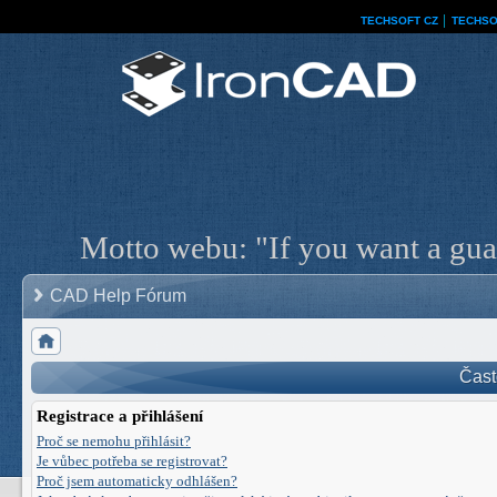
TECHSOFT CZ
│
TECHSO
Motto webu: "If you want a guar
CAD Help Fórum
Čast
Registrace a přihlášení
Proč se nemohu přihlásit?
Je vůbec potřeba se registrovat?
Proč jsem automaticky odhlášen?