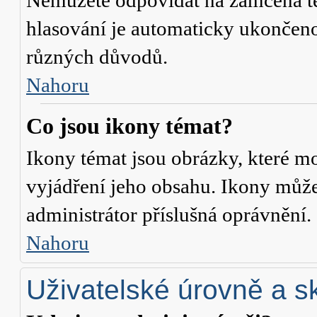
Nemůžete odpovídat na zamčená té
hlasování je automaticky ukonče
různých důvodů.
Nahoru
Co jsou ikony témat?
Ikony témat jsou obrázky, které m
vyjádření jeho obsahu. Ikony může
administrátor příslušná oprávnění.
Nahoru
Uživatelské úrovně a s