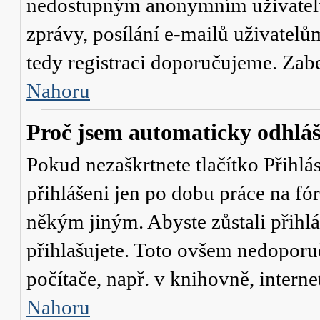
nedostupným anonymním uživatelů
zprávy, posílání e-mailů uživatelů
tedy registraci doporučujeme. Zaber
Nahoru
Proč jsem automaticky odhlá
Pokud nezaškrtnete tlačítko
Přihlá
přihlášeni jen po dobu práce na fó
někým jiným. Abyste zůstali přihláš
přihlašujete. Toto ovšem nedoporu
počítače, např. v knihovně, interne
Nahoru