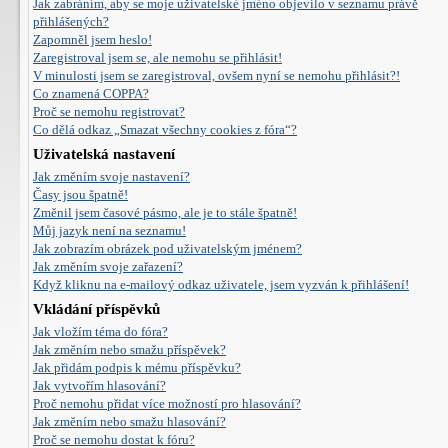
Jak zabráním, aby se moje uživatelské jméno objevilo v seznamu právě
přihlášených?
Zapomněl jsem heslo!
Zaregistroval jsem se, ale nemohu se přihlásit!
V minulosti jsem se zaregistroval, ovšem nyní se nemohu přihlásit?!
Co znamená COPPA?
Proč se nemohu registrovat?
Co dělá odkaz „Smazat všechny cookies z fóra“?
Uživatelská nastavení
Jak změním svoje nastavení?
Časy jsou špatně!
Změnil jsem časové pásmo, ale je to stále špatně!
Můj jazyk není na seznamu!
Jak zobrazím obrázek pod uživatelským jménem?
Jak změním svoje zařazení?
Když kliknu na e-mailový odkaz uživatele, jsem vyzván k přihlášení!
Vkládání příspěvků
Jak vložím téma do fóra?
Jak změním nebo smažu příspěvek?
Jak přidám podpis k mému příspěvku?
Jak vytvořím hlasování?
Proč nemohu přidat více možností pro hlasování?
Jak změním nebo smažu hlasování?
Proč se nemohu dostat k fóru?