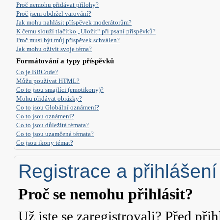
Proč nemohu přidávat přílohy?
Proč jsem obdržel varování?
Jak mohu nahlásit příspěvek moderátorům?
K čemu slouží tlačítko „Uložit“ při psaní příspěvků?
Proč musí být můj příspěvek schválen?
Jak mohu oživit svoje téma?
Formátování a typy příspěvků
Co je BBCode?
Můžu používat HTML?
Co to jsou smajlíci (emotikony)?
Mohu přidávat obrázky?
Co to jsou Globální oznámení?
Co to jsou oznámení?
Co to jsou důležitá témata?
Co to jsou uzamčená témata?
Co jsou ikony témat?
Registrace a přihlášení
Proč se nemohu přihlásit?
Už jste se zaregistrovali? Před přih