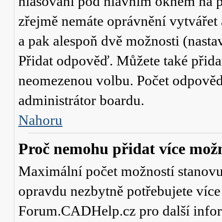
hlasování
pod hlavním oknem na př
zřejmě nemáte oprávnění vytvářet 
a pak alespoň dvě možnosti (nasta
Přidat odpověď
. Můžete také přid
neomezenou volbu. Počet odpovědí,
administrátor boardu.
Nahoru
Proč nemohu přidat více možn
Maximální počet možností stanovuje
opravdu nezbytně potřebujete více 
Forum.CADHelp.cz pro další info