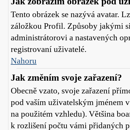
Jak zobrazím obrázek pod u
Tento obrázek se nazývá avatar. L
záložkou Profil. Způsoby jakými si
administrátorovi a nastavených op
registrovaní uživatelé.
Nahoru
Jak změním svoje zařazení?
Obecně vzato, svoje zařazení přím
pod vaším uživatelským jménem v t
na použitém vzhledu). Většina boa
k rozlišení počtu vámi přidaných p