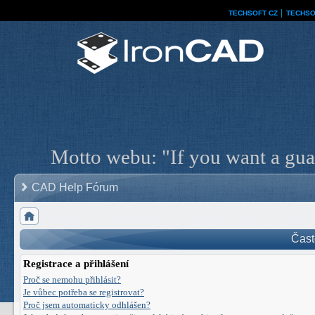
TECHSOFT CZ
│
TECHSO
Motto webu: "If you want a guar
CAD Help Fórum
Čast
Registrace a přihlášení
Proč se nemohu přihlásit?
Je vůbec potřeba se registrovat?
Proč jsem automaticky odhlášen?