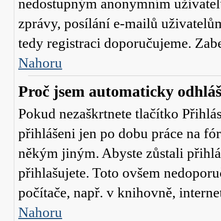
nedostupným anonymním uživatelů
zprávy, posílání e-mailů uživatelů
tedy registraci doporučujeme. Zaber
Nahoru
Proč jsem automaticky odhlá
Pokud nezaškrtnete tlačítko
Přihlá
přihlášeni jen po dobu práce na fó
někým jiným. Abyste zůstali přihláš
přihlašujete. Toto ovšem nedoporu
počítače, např. v knihovně, interne
Nahoru