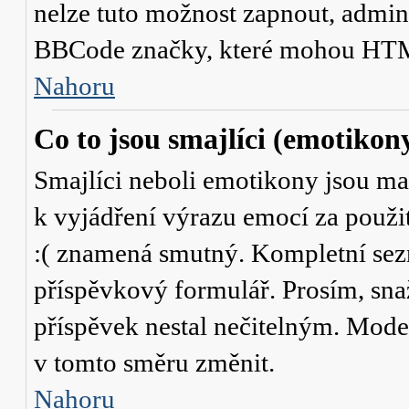
nelze tuto možnost zapnout, admini
BBCode značky, které mohou HTM
Nahoru
Co to jsou smajlíci (emotikon
Smajlíci neboli emotikony jsou mal
k vyjádření výrazu emocí za použit
:( znamená smutný. Kompletní sez
příspěvkový formulář. Prosím, snaž
příspěvek nestal nečitelným. Mode
v tomto směru změnit.
Nahoru