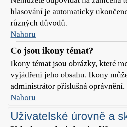
Nemůžete odpovídat na zamčená té
hlasování je automaticky ukonče
různých důvodů.
Nahoru
Co jsou ikony témat?
Ikony témat jsou obrázky, které m
vyjádření jeho obsahu. Ikony může
administrátor příslušná oprávnění.
Nahoru
Uživatelské úrovně a s