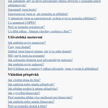
Jak zabráním, aby se moje uživatelské jméno objevilo v seznamu právě
přihlášených?
Zapomněl jsem heslo!
Zaregistroval jsem se, ale nemohu se přihlásit!
V minulosti jsem se zaregistroval, ovšem nyní se nemohu přihlásit?!
Co znamená COPPA?
Proč se nemohu registrovat?
Co dělá odkaz „Smazat všechny cookies z fóra“?
Uživatelská nastavení
Jak změním svoje nastavení?
Časy jsou špatně!
Změnil jsem časové pásmo, ale je to stále špatně!
Můj jazyk není na seznamu!
Jak zobrazím obrázek pod uživatelským jménem?
Jak změním svoje zařazení?
Když kliknu na e-mailový odkaz uživatele, jsem vyzván k přihlášení!
Vkládání příspěvků
Jak vložím téma do fóra?
Jak změním nebo smažu příspěvek?
Jak přidám podpis k mému příspěvku?
Jak vytvořím hlasování?
Proč nemohu přidat více možností pro hlasování?
Jak změním nebo smažu hlasování?
Proč se nemohu dostat k fóru?