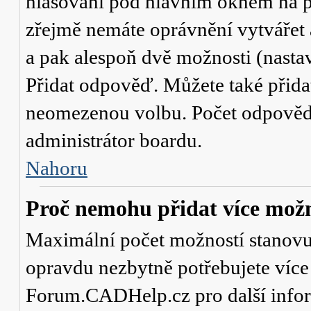
hlasování
pod hlavním oknem na př
zřejmě nemáte oprávnění vytvářet 
a pak alespoň dvě možnosti (nasta
Přidat odpověď
. Můžete také přid
neomezenou volbu. Počet odpovědí,
administrátor boardu.
Nahoru
Proč nemohu přidat více možn
Maximální počet možností stanovuje
opravdu nezbytně potřebujete více 
Forum.CADHelp.cz pro další info