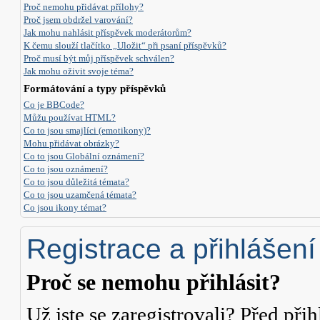
Proč nemohu přidávat přílohy?
Proč jsem obdržel varování?
Jak mohu nahlásit příspěvek moderátorům?
K čemu slouží tlačítko „Uložit“ při psaní příspěvků?
Proč musí být můj příspěvek schválen?
Jak mohu oživit svoje téma?
Formátování a typy příspěvků
Co je BBCode?
Můžu používat HTML?
Co to jsou smajlíci (emotikony)?
Mohu přidávat obrázky?
Co to jsou Globální oznámení?
Co to jsou oznámení?
Co to jsou důležitá témata?
Co to jsou uzamčená témata?
Co jsou ikony témat?
Registrace a přihlášení
Proč se nemohu přihlásit?
Už jste se zaregistrovali? Před přih