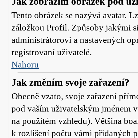
Jak zobrazím obrázek pod u
Tento obrázek se nazývá avatar. L
záložkou Profil. Způsoby jakými si
administrátorovi a nastavených op
registrovaní uživatelé.
Nahoru
Jak změním svoje zařazení?
Obecně vzato, svoje zařazení přím
pod vaším uživatelským jménem v t
na použitém vzhledu). Většina boa
k rozlišení počtu vámi přidaných p