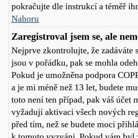
pokračujte dle instrukcí a téměř ih
Nahoru
Zaregistroval jsem se, ale nem
Nejprve zkontrolujte, že zadáváte 
jsou v pořádku, pak se mohla odehr
Pokud je umožněna podpora COPPA a
a je mi méně než 13 let
, budete mu
toto není ten případ, pak váš účet
vyžadují aktivaci všech nových re
před tím, než se budete moci přihlás
k tomuto vyzváni. Pokud vám byl z