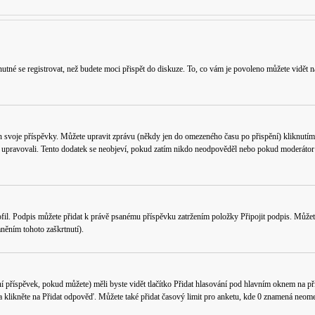
utné se registrovat, než budete moci přispět do diskuze. To, co vám je povoleno můžete vidět n
n svoje příspěvky. Můžete upravit zprávu (někdy jen do omezeného času po přispění) kliknutím
k upravovali. Tento dodatek se neobjeví, pokud zatím nikdo neodpověděl nebo pokud moderátor či
fil
. Podpis můžete přidat k právě psanému příspěvku zatržením položky
Připojit podpis
. Můžet
něním tohoto zaškrtnutí).
í příspěvek, pokud můžete) měli byste vidět tlačítko
Přidat hlasování
pod hlavním oknem na přid
a klikněte na
Přidat odpověď
. Můžete také přidat časový limit pro anketu, kde 0 znamená neome