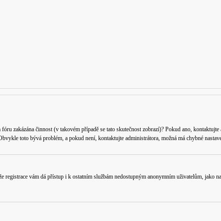
a fóru zakázána činnost (v takovém případě se tato skutečnost zobrazí)? Pokud ano, kontaktujte ad
. Obvykle toto bývá problém, a pokud není, kontaktujte administrátora, možná má chybné nastave
 že registrace vám dá přístup i k ostatním službám nedostupným anonymním uživatelům, jako nap