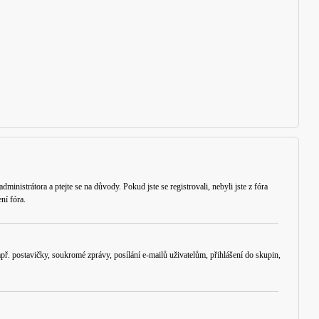
ministrátora a ptejte se na důvody. Pokud jste se registrovali, nebyli jste z fóra
ní fóra.
ř. postavičky, soukromé zprávy, posílání e-mailů uživatelům, přihlášení do skupin,