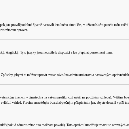
ného, pak jste pravděpodobně špatně nastavili letní nebo zimní čas, v uživatelském panelu máte 
nistrátorem opraven.
ý, Anglický. Tyto jazyky jsou neustále k dispozici a lze přepínat pouze mezi nima.
Způsoby jakými si můžete upravit avatar závisí na administrátorovi a nastavených oprávněních.
vatelským jménem v tématech a na vašem profilu, což záleží na použitém vzhledu). Většina boa
ít zvláštní vzhled. Prosím, nezatěžujte board zbytečným přispíváním jen, abyste dosáhli vyšší 
ulář (pokud administrátor tuto možnost povolil). Toto opatření umožňuje zbavit se otravných an