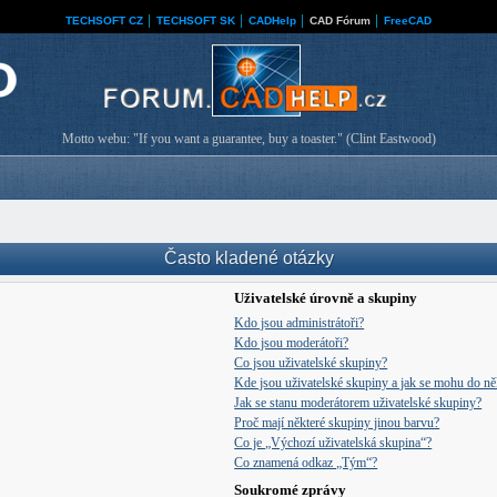
TECHSOFT CZ
│
TECHSOFT SK
│
CADHelp
│
CAD Fórum
│
FreeCAD
Motto webu: "If you want a guarantee, buy a toaster." (Clint Eastwood)
Často kladené otázky
Uživatelské úrovně a skupiny
Kdo jsou administrátoři?
Kdo jsou moderátoři?
Co jsou uživatelské skupiny?
Kde jsou uživatelské skupiny a jak se mohu do něk
Jak se stanu moderátorem uživatelské skupiny?
Proč mají některé skupiny jinou barvu?
Co je „Výchozí uživatelská skupina“?
Co znamená odkaz „Tým“?
Soukromé zprávy