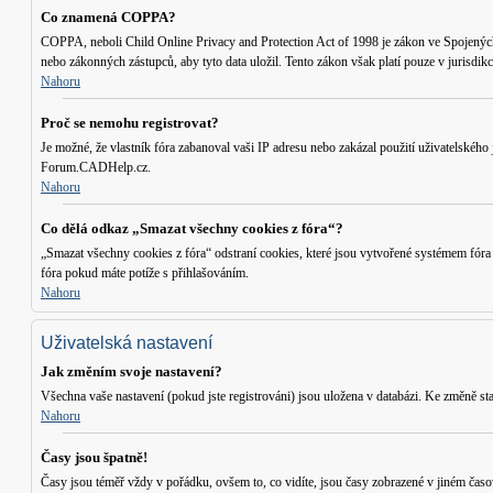
Co znamená COPPA?
COPPA, neboli Child Online Privacy and Protection Act of 1998 je zákon ve Spojených S
nebo zákonných zástupců, aby tyto data uložil. Tento zákon však platí pouze v jurisd
Nahoru
Proč se nemohu registrovat?
Je možné, že vlastník fóra zabanoval vaši IP adresu nebo zakázal použití uživatelského 
Forum.CADHelp.cz.
Nahoru
Co dělá odkaz „Smazat všechny cookies z fóra“?
„Smazat všechny cookies z fóra“ odstraní cookies, které jsou vytvořené systémem fóra
fóra pokud máte potíže s přihlašováním.
Nahoru
Uživatelská nastavení
Jak změním svoje nastavení?
Všechna vaše nastavení (pokud jste registrováni) jsou uložena v databázi. Ke změně st
Nahoru
Časy jsou špatně!
Časy jsou téměř vždy v pořádku, ovšem to, co vidíte, jsou časy zobrazené v jiném časo