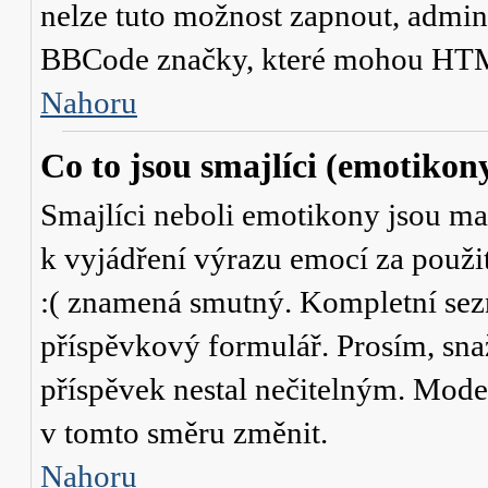
nelze tuto možnost zapnout, admini
BBCode značky, které mohou HTM
Nahoru
Co to jsou smajlíci (emotikon
Smajlíci neboli emotikony jsou mal
k vyjádření výrazu emocí za použit
:( znamená smutný. Kompletní sez
příspěvkový formulář. Prosím, snaž
příspěvek nestal nečitelným. Mode
v tomto směru změnit.
Nahoru