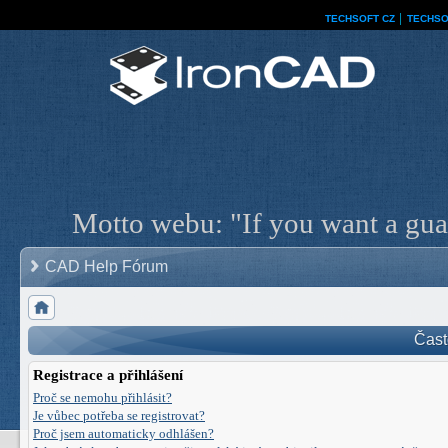
TECHSOFT CZ
│
TECHSO
Motto webu: "If you want a guar
CAD Help Fórum
Čast
Registrace a přihlášení
Proč se nemohu přihlásit?
Je vůbec potřeba se registrovat?
Proč jsem automaticky odhlášen?