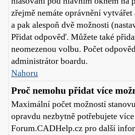
hlasování
pod hlavním oknem na př
zřejmě nemáte oprávnění vytvářet 
a pak alespoň dvě možnosti (nasta
Přidat odpověď
. Můžete také přid
neomezenou volbu. Počet odpovědí,
administrátor boardu.
Nahoru
Proč nemohu přidat více možn
Maximální počet možností stanovuje
opravdu nezbytně potřebujete více 
Forum.CADHelp.cz pro další info