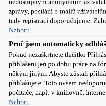
nedostupným anonymním uživatelů
zprávy, posílání e-mailů uživatelů
tedy registraci doporučujeme. Zaber
Nahoru
Proč jsem automaticky odhlá
Pokud nezaškrtnete tlačítko
Přihlá
přihlášeni jen po dobu práce na fó
někým jiným. Abyste zůstali přihláš
přihlašujete. Toto ovšem nedoporu
počítače, např. v knihovně, interne
Nahoru