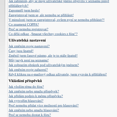
Jak zabráním, aby se moje uživatelské jméno objevilo v seznamu právě
přihlášených?
Zapomněl jsem heslo!
Zaregistroval jsem se, ale nemohu se přihlásit!
V minulosti jsem se zaregistroval, ovšem nyní se nemohu přihlásit?!
Co znamená COPPA?
Proč se nemohu registrovat?
Co dělá odkaz „Smazat všechny cookies z fóra“?
Uživatelská nastavení
Jak změním svoje nastavení?
Časy jsou špatně!
Změnil jsem časové pásmo, ale je to stále špatně!
Můj jazyk není na seznamu!
Jak zobrazím obrázek pod uživatelským jménem?
Jak změním svoje zařazení?
Když kliknu na e-mailový odkaz uživatele, jsem vyzván k přihlášení!
Vkládání příspěvků
Jak vložím téma do fóra?
Jak změním nebo smažu příspěvek?
Jak přidám podpis k mému příspěvku?
Jak vytvořím hlasování?
Proč nemohu přidat více možností pro hlasování?
Jak změním nebo smažu hlasování?
Proč se nemohu dostat k fóru?