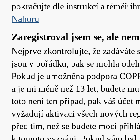
pokračujte dle instrukcí a téměř ih
Nahoru
Zaregistroval jsem se, ale nem
Nejprve zkontrolujte, že zadáváte 
jsou v pořádku, pak se mohla odehr
Pokud je umožněna podpora COPPA a
a je mi méně než 13 let
, budete mu
toto není ten případ, pak váš účet
vyžadují aktivaci všech nových re
před tím, než se budete moci přihlás
k tomuto vyzváni. Pokud vám byl z