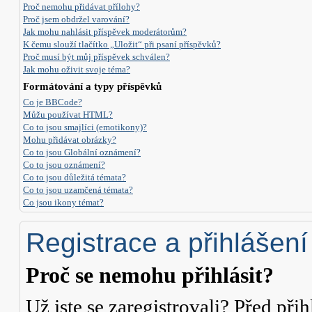
Proč nemohu přidávat přílohy?
Proč jsem obdržel varování?
Jak mohu nahlásit příspěvek moderátorům?
K čemu slouží tlačítko „Uložit“ při psaní příspěvků?
Proč musí být můj příspěvek schválen?
Jak mohu oživit svoje téma?
Formátování a typy příspěvků
Co je BBCode?
Můžu používat HTML?
Co to jsou smajlíci (emotikony)?
Mohu přidávat obrázky?
Co to jsou Globální oznámení?
Co to jsou oznámení?
Co to jsou důležitá témata?
Co to jsou uzamčená témata?
Co jsou ikony témat?
Registrace a přihlášení
Proč se nemohu přihlásit?
Už jste se zaregistrovali? Před přih