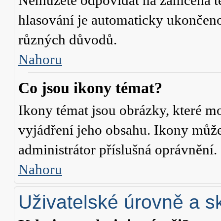
Nemůžete odpovídat na zamčená té
hlasování je automaticky ukonče
různých důvodů.
Nahoru
Co jsou ikony témat?
Ikony témat jsou obrázky, které m
vyjádření jeho obsahu. Ikony může
administrátor příslušná oprávnění.
Nahoru
Uživatelské úrovně a s