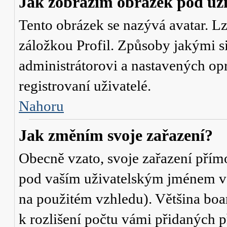
Jak zobrazím obrázek pod u
Tento obrázek se nazývá avatar. L
záložkou Profil. Způsoby jakými si
administrátorovi a nastavených op
registrovaní uživatelé.
Nahoru
Jak změním svoje zařazení?
Obecně vzato, svoje zařazení přím
pod vaším uživatelským jménem v t
na použitém vzhledu). Většina boa
k rozlišení počtu vámi přidaných p