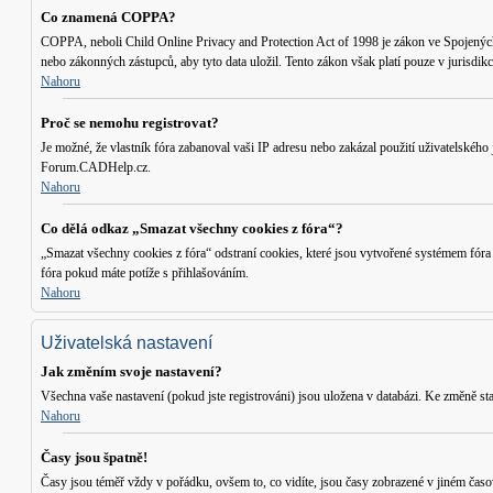
Co znamená COPPA?
COPPA, neboli Child Online Privacy and Protection Act of 1998 je zákon ve Spojených S
nebo zákonných zástupců, aby tyto data uložil. Tento zákon však platí pouze v jurisd
Nahoru
Proč se nemohu registrovat?
Je možné, že vlastník fóra zabanoval vaši IP adresu nebo zakázal použití uživatelského 
Forum.CADHelp.cz.
Nahoru
Co dělá odkaz „Smazat všechny cookies z fóra“?
„Smazat všechny cookies z fóra“ odstraní cookies, které jsou vytvořené systémem fóra
fóra pokud máte potíže s přihlašováním.
Nahoru
Uživatelská nastavení
Jak změním svoje nastavení?
Všechna vaše nastavení (pokud jste registrováni) jsou uložena v databázi. Ke změně st
Nahoru
Časy jsou špatně!
Časy jsou téměř vždy v pořádku, ovšem to, co vidíte, jsou časy zobrazené v jiném časo