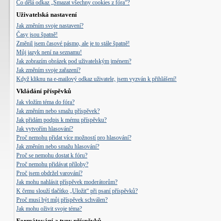
Co dělá odkaz „Smazat všechny cookies z fóra“?
Uživatelská nastavení
Jak změním svoje nastavení?
Časy jsou špatně!
Změnil jsem časové pásmo, ale je to stále špatně!
Můj jazyk není na seznamu!
Jak zobrazím obrázek pod uživatelským jménem?
Jak změním svoje zařazení?
Když kliknu na e-mailový odkaz uživatele, jsem vyzván k přihlášení!
Vkládání příspěvků
Jak vložím téma do fóra?
Jak změním nebo smažu příspěvek?
Jak přidám podpis k mému příspěvku?
Jak vytvořím hlasování?
Proč nemohu přidat více možností pro hlasování?
Jak změním nebo smažu hlasování?
Proč se nemohu dostat k fóru?
Proč nemohu přidávat přílohy?
Proč jsem obdržel varování?
Jak mohu nahlásit příspěvek moderátorům?
K čemu slouží tlačítko „Uložit“ při psaní příspěvků?
Proč musí být můj příspěvek schválen?
Jak mohu oživit svoje téma?
Formátování a typy příspěvků