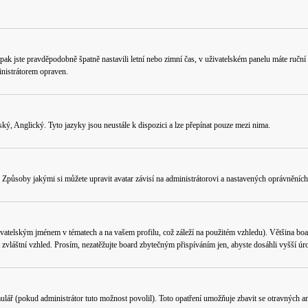
ného, pak jste pravděpodobně špatně nastavili letní nebo zimní čas, v uživatelském panelu máte 
nistrátorem opraven.
ý, Anglický. Tyto jazyky jsou neustále k dispozici a lze přepínat pouze mezi nima.
Způsoby jakými si můžete upravit avatar závisí na administrátorovi a nastavených oprávněních.
vatelským jménem v tématech a na vašem profilu, což záleží na použitém vzhledu). Většina boa
ít zvláštní vzhled. Prosím, nezatěžujte board zbytečným přispíváním jen, abyste dosáhli vyšší 
ulář (pokud administrátor tuto možnost povolil). Toto opatření umožňuje zbavit se otravných an