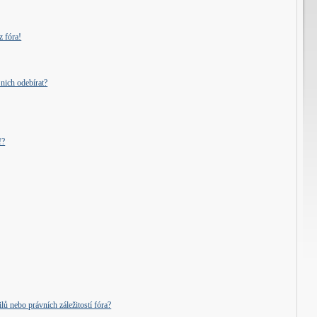
z fóra!
nich odebírat?
!?
ů nebo právních záležitostí fóra?