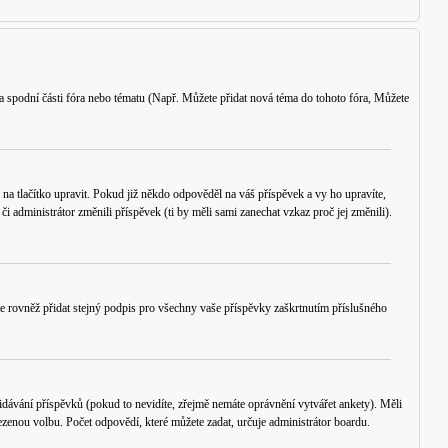
a spodní části fóra nebo tématu (Např.
Můžete přidat nová téma do tohoto fóra, Můžete
 na tlačítko
upravit
. Pokud již někdo odpověděl na váš příspěvek a vy ho upravíte,
 administrátor změnili příspěvek (ti by měli sami zanechat vzkaz proč jej změnili).
e rovněž přidat stejný podpis pro všechny vaše příspěvky zaškrtnutím příslušného
ávání příspěvků (pokud to nevidíte, zřejmě nemáte oprávnění vytvářet ankety). Měli
zenou volbu. Počet odpovědí, které můžete zadat, určuje administrátor boardu.