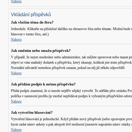
Nahoru
Vkládání příspěvků
Jak vložím téma do fóra?
Jednoduše. Klikněte na příslušné tlačítko na obrazovce fóra nebo tématu. Možná bude n
hlasovat v tomto fóru, atd.
).
Nahoru
Jak změním nebo smažu příspěvek?
V případě, že nejste moderátor nebo administrátor, tak můžete upravovat nebo mazat je
objeví se vám malinký dodatek u příspěvku, který ukazuje, kolikrát jste tento příspěve
Normální uživatelé nemohou příspěvek smazat, pokud na něj již někdo odpověděl.
Nahoru
Jak přidám podpis k mému příspěvku?
Přidat podpis znamená, že si musíte nejdřív nějaký vytvořit. To uděláte přes stránku
Pro
políčka v nastavení profilu (je možné nepřidávat podpis k vybraným příspěvkům odstra
Nahoru
Jak vytvořím hlasování?
Vytvoření hlasování je jednoduché. Když přidáte nový příspěvek (nebo upravujete prvn
byste zadat název ankety a pak alespoň dvě možnosti (nastavte napsáním název otázky 
Nahoru