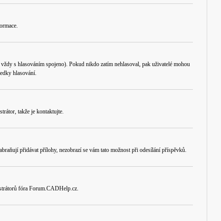
formace.
e vždy s hlasováním spojeno). Pokud nikdo zatím nehlasoval, pak uživatelé mohou
ledky hlasování.
rátor, takže je kontaktujte.
braňují přidávat přílohy, nezobrazí se vám tato možnost při odesílání příspěvků.
nistrátorů fóra Forum.CADHelp.cz.