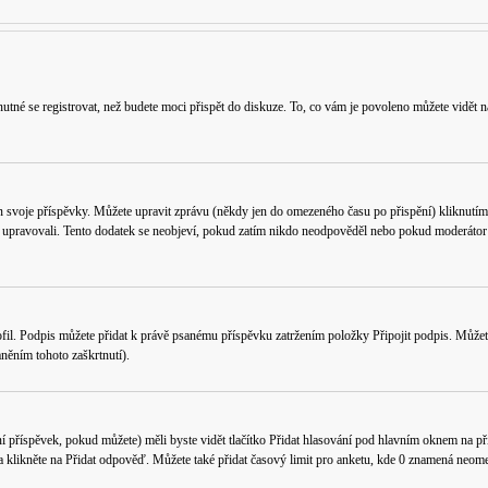
utné se registrovat, než budete moci přispět do diskuze. To, co vám je povoleno můžete vidět n
n svoje příspěvky. Můžete upravit zprávu (někdy jen do omezeného času po přispění) kliknutím
k upravovali. Tento dodatek se neobjeví, pokud zatím nikdo neodpověděl nebo pokud moderátor či
fil
. Podpis můžete přidat k právě psanému příspěvku zatržením položky
Připojit podpis
. Můžet
něním tohoto zaškrtnutí).
í příspěvek, pokud můžete) měli byste vidět tlačítko
Přidat hlasování
pod hlavním oknem na přid
a klikněte na
Přidat odpověď
. Můžete také přidat časový limit pro anketu, kde 0 znamená neome