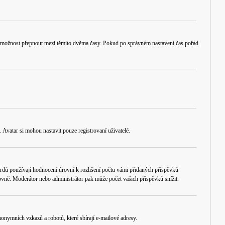
ruční možnost přepnout mezi těmito dvěma časy. Pokud po správném nastavení čas pořád
 Avatar si mohou nastavit pouze registrovaní uživatelé.
rdů používají hodnocení úrovní k rozlišení počtu vámi přidaných příspěvků
úrovně. Moderátor nebo administrátor pak může počet vašich příspěvků snížit.
onymních vzkazů a robotů, které sbírají e-mailové adresy.