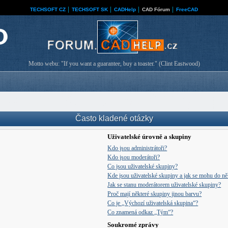
TECHSOFT CZ
│
TECHSOFT SK
│
CADHelp
│
CAD Fórum
│
FreeCAD
Motto webu: "If you want a guarantee, buy a toaster." (Clint Eastwood)
Často kladené otázky
Uživatelské úrovně a skupiny
Kdo jsou administrátoři?
Kdo jsou moderátoři?
Co jsou uživatelské skupiny?
Kde jsou uživatelské skupiny a jak se mohu do něk
Jak se stanu moderátorem uživatelské skupiny?
Proč mají některé skupiny jinou barvu?
Co je „Výchozí uživatelská skupina“?
Co znamená odkaz „Tým“?
Soukromé zprávy