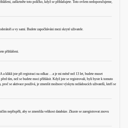
řihlášeni, zaškrtněte toto políčko, když se přihlašujete. Toto ovšem nedoporučujeme,
oderátoři a vy sami. Budete započítáváni mezi skryté uživatele.
ete přihlášeni.
 klikli jste při registraci na odkaz
…a je mi méně než 13 let
, budete muset
ed tím, než se budete moci přihlásit. Když jste se registrovali, byli byste k tomuto
em, proč se aktivace používá, je zmenšit možnost výskytu
nežádoucích
uživatelů, kteří se
ničím nepřispěli, aby se zmenšila velikost databáze. Zkuste se zaregistrovat znovu