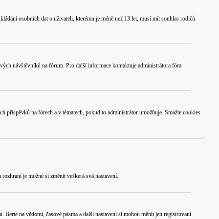
ládání osobních dat o uživateli, kterému je méně než 13 let, musí mít souhlas rodičů
 nových návštěvníků na fórum. Pro další informace kontaktuje administrátora fóra
ých příspěvků na fórech a v tématech, pokud to administrátor umožňuje. Smažte cookies
 rozhraní je možné si změnit veškerá svá nastavení.
u. Berte na vědomí, časové pásma a další nastavení si mohou měnit jen registrovaní