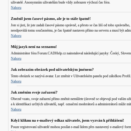
uživatelé. Anonymním uživatelům bude vždy zobrazen výchozí čas fóra.
Nahoru
Změnil jsem časové pásmo, ale je to stále špatně!
Jste si jisti, že jste zadali časové pásmo správně, a přesto se čas liší od toho správ
neodpovídá tomu současnému, je čas špatně nastaven přímo na serveru a musí být admi
Nahoru
Můj jazyk není na seznamu!
Administrátor fóra Forum.CADHelp.cz nainstaloval následující jazyky: Český, Slovensk
Nahoru
Jak zobrazím obrázek pod uživatelským jménem?
Tento obrázek se nazývá avatar. Lze změnit v Uživatelském panelu pod záložkou Profil. 
Nahoru
Jak změním svoje zařazení?
Obecně vzato, svoje zařazení přímo změnit nemůžete (úrovně se objevují pod vaším uži
a k identifikaci určitých uživatelů, např. označení moderátorů a administrátorů může m
Nahoru
Když kliknu na e-mailový odkaz uživatele, jsem vyzván k přihlášení!
Pouze registrovaní uživatelé mohou posílat e-mail lidem přes nastavený e-mailový form