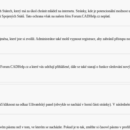
tátech, který má za úkol chránit mládež na internetu. Stránky, kde je potencionální možnost uk
ikci Spojených Států. Tato ochrana však na našem fóru Forum.CADHelp.cz neplatí.
jména, které jste si zvolili. Administrátor také mohl vypnout registrace, aby zabránil přístupu
 Forum.CADHelp.cz a které vás udržují přihlášené, dále se také starají o funkce sledování nov
ačí kliknout na odkaz
Uživatelský panel
(obvykle se nachází v horní části stránky). V následném
vém pásmu než v tom, ve kterém se nacházíte. Pokud je to tak, změňte si časové pásmo v profil