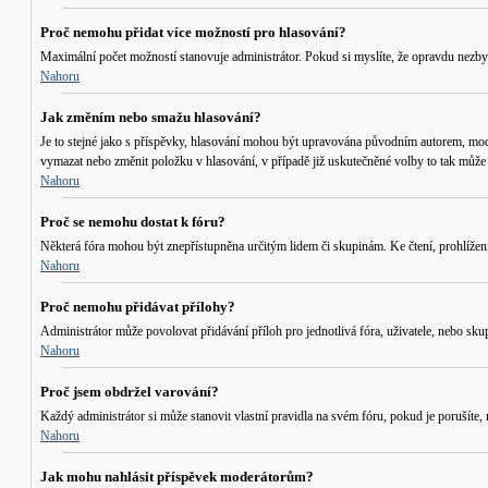
Proč nemohu přidat více možností pro hlasování?
Maximální počet možností stanovuje administrátor. Pokud si myslíte, že opravdu nezby
Nahoru
Jak změním nebo smažu hlasování?
Je to stejné jako s příspěvky, hlasování mohou být upravována původním autorem, mod
vymazat nebo změnit položku v hlasování, v případě již uskutečněné volby to tak může 
Nahoru
Proč se nemohu dostat k fóru?
Některá fóra mohou být znepřístupněna určitým lidem či skupinám. Ke čtení, prohlížení, 
Nahoru
Proč nemohu přidávat přílohy?
Administrátor může povolovat přidávání příloh pro jednotlivá fóra, uživatele, nebo sku
Nahoru
Proč jsem obdržel varování?
Každý administrátor si může stanovit vlastní pravidla na svém fóru, pokud je porušít
Nahoru
Jak mohu nahlásit příspěvek moderátorům?