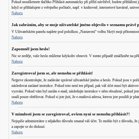
Pokud nezaškrtnete tlačítko
Přihlásit automaticky při příští návštěvě
, budete přihlášeni
když se přihlašujete z veřejného počítače, např. v knihovně, internetové kavárně, univerz
Nahoru
Jak zabráním, aby se moje uživatelské jméno objevilo v seznamu právě 
V Uživatelském panelu najdete pod položkou „Nastavení“ volbu
Skrýt moji přítomnost
Nahoru
Zapomněl jsem heslo!
Nic se neděje, vaše heslo můžeme kdykoliv obnovit. V tomto případě zmáčkněte na přih
Nahoru
Zaregistroval jsem se, ale nemohu se přihlásit!
Nejprve zkontrolujte, že zadáváte správné uživatelské jméno a heslo. Pokud jsou v poř
následovat zaslané instrukce. Pokud toto není ten případ, pak váš účet musí být aktivov
vyzváni. Pokud vám byl zaslán e-mail, následujte instrukce v něm obsažené, pokud jste 
snaží pouze obtěžovat. Pokud si jste jisti, že e-mailová adresa, kterou jste použili je 
Nahoru
V minulosti jsem se zaregistroval, ovšem nyní se nemohu přihlásit?!
Nejspíše administrátor z nějakého důvodu smazal váš účet. To mohlo být z důvodu, že jst
a zapojte se do diskuzí.
Nahoru