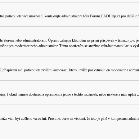
tně potřebujete více možností, kontaktujte administrátora fóra Forum.CADHelp.cz pro další in
erátorem nebo administrátorem. Úpravu zahájíte kliknutím na první příspěvek v tématu (toto j
učinit jen moderátor nebo administrátor. Tímto opatřením se snažíme zabránit manipulaci s výs
přispívání atd. potřebujete zvláštní autorizaci, kterou může poskytnout jen moderátor a administ
piny. Pokud nemáte dostatečná oprávnění z jedné z těchto možností, nebo některé z nich úplně za
e, může vám být uděleno varování. Prosíme, berte na vědomí, že toto je plně v kompetenci admi