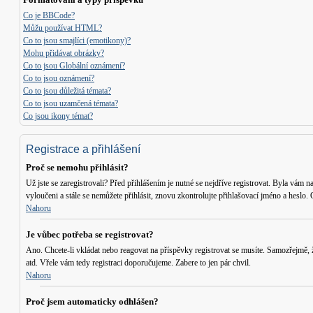
Co je BBCode?
Můžu používat HTML?
Co to jsou smajlíci (emotikony)?
Mohu přidávat obrázky?
Co to jsou Globální oznámení?
Co to jsou oznámení?
Co to jsou důležitá témata?
Co to jsou uzamčená témata?
Co jsou ikony témat?
Registrace a přihlášení
Proč se nemohu přihlásit?
Už jste se zaregistrovali? Před přihlášením je nutné se nejdříve registrovat. Byla vám n
vyloučeni a stále se nemůžete přihlásit, znovu zkontrolujte přihlašovací jméno a heslo
Nahoru
Je vůbec potřeba se registrovat?
Ano. Chcete-li vkládat nebo reagovat na příspěvky registrovat se musíte. Samozřejmě,
atd. Vřele vám tedy registraci doporučujeme. Zabere to jen pár chvil.
Nahoru
Proč jsem automaticky odhlášen?