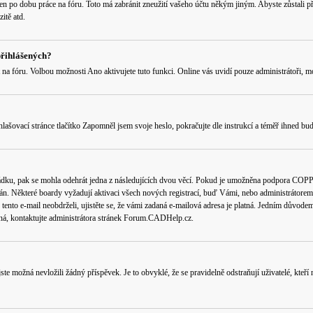
 jen po dobu práce na fóru. Toto má zabránit zneužití vašeho účtu někým jiným. Abyste zůstali p
itě atd.
přihlášených?
 na fóru
. Volbou možnosti
Ano
aktivujete tuto funkci. Online vás uvidí pouze administrátoři, m
lašovací stránce tlačítko
Zapomněl jsem svoje heslo
, pokračujte dle instrukcí a téměř ihned bud
ádku, pak se mohla odehrát jedna z následujících dvou věcí. Pokud je umožněna podpora COPPA a
án. Některé boardy vyžadují aktivaci všech nových registrací, buď Vámi, nebo administrátorem př
tento e-mail neobdrželi, ujistěte se, že vámi zadaná e-mailová adresa je platná. Jedním důvod
platná, kontaktujte administrátora stránek Forum.CADHelp.cz.
e možná nevložili žádný příspěvek. Je to obvyklé, že se pravidelně odstraňují uživatelé, kteří 