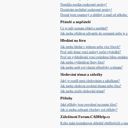
Nemůžu posílat soukromé zprávy!
Dostávám nechtěné soukromé zprávy!
Dostal jsem spamový a obtížný e-mail od někoho 
Přátelé a nepřátelé
Co je můj seznam přátel a nepřátel?
Jak mohu přidávat uživatele do seznamů nebo je z 
Hledání na fóru
Jak mohu hledat v jednom nebo více fórech?
Proč můj dotaz vrací nulový počet výsledků?
Proč mi vyhledávání vrací prázdnou bílou stránku
Jak mohu vyhledávat členy fóra?
Jak mohu najít své vlastní příspěvky a témata?
Sledování témat a záložky
Jaký je rozdíl mezi sledováním a záložkami?
Jak mohu sledovat zvolená témata nebo fóra?
Jak mohu zrušit sledování témat?
Přílohy
Jaké přílohy jsou povolené na tomto fóru?
Jak si mohu zobrazit všechny své přílohy?
Záležitosti Forum.CADHelp.cz
Koho mám kontaktovat ohledně obtěžujících e-mail