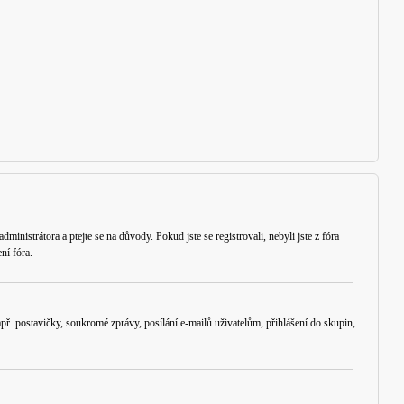
ministrátora a ptejte se na důvody. Pokud jste se registrovali, nebyli jste z fóra
ní fóra.
ř. postavičky, soukromé zprávy, posílání e-mailů uživatelům, přihlášení do skupin,