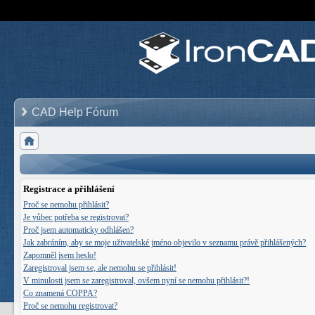
CAD Help Fórum
Registrace a přihlášení
Proč se nemohu přihlásit?
Je vůbec potřeba se registrovat?
Proč jsem automaticky odhlášen?
Jak zabráním, aby se moje uživatelské jméno objevilo v seznamu právě přihlášených?
Zapomněl jsem heslo!
Zaregistroval jsem se, ale nemohu se přihlásit!
V minulosti jsem se zaregistroval, ovšem nyní se nemohu přihlásit?!
Co znamená COPPA?
Proč se nemohu registrovat?