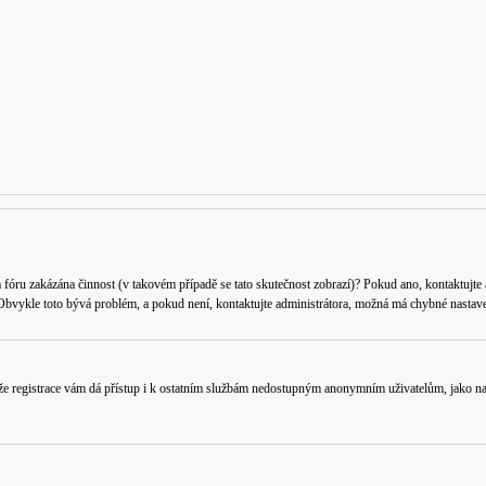
a fóru zakázána činnost (v takovém případě se tato skutečnost zobrazí)? Pokud ano, kontaktujte ad
. Obvykle toto bývá problém, a pokud není, kontaktujte administrátora, možná má chybné nastave
 že registrace vám dá přístup i k ostatním službám nedostupným anonymním uživatelům, jako nap