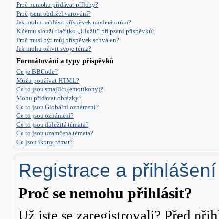
Proč nemohu přidávat přílohy?
Proč jsem obdržel varování?
Jak mohu nahlásit příspěvek moderátorům?
K čemu slouží tlačítko „Uložit“ při psaní příspěvků?
Proč musí být můj příspěvek schválen?
Jak mohu oživit svoje téma?
Formátování a typy příspěvků
Co je BBCode?
Můžu používat HTML?
Co to jsou smajlíci (emotikony)?
Mohu přidávat obrázky?
Co to jsou Globální oznámení?
Co to jsou oznámení?
Co to jsou důležitá témata?
Co to jsou uzamčená témata?
Co jsou ikony témat?
Registrace a přihlášení
Proč se nemohu přihlásit?
Už jste se zaregistrovali? Před přih