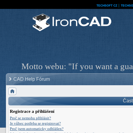
TECHSOFT CZ
│
TECHSO
Motto webu: "If you want a guar
CAD Help Fórum
Čast
Registrace a přihlášení
Proč se nemohu přihlásit?
Je vůbec potřeba se registrovat?
Proč jsem automaticky odhlášen?