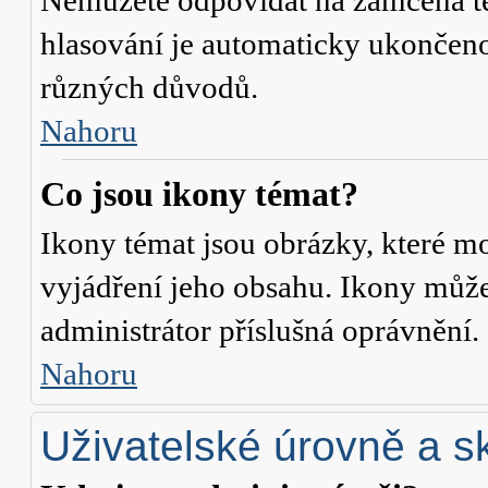
Nemůžete odpovídat na zamčená té
hlasování je automaticky ukonče
různých důvodů.
Nahoru
Co jsou ikony témat?
Ikony témat jsou obrázky, které m
vyjádření jeho obsahu. Ikony může
administrátor příslušná oprávnění.
Nahoru
Uživatelské úrovně a s