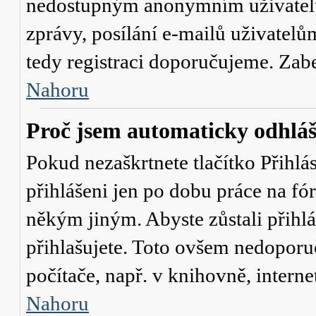
nedostupným anonymním uživatelů
zprávy, posílání e-mailů uživatelů
tedy registraci doporučujeme. Zaber
Nahoru
Proč jsem automaticky odhlá
Pokud nezaškrtnete tlačítko
Přihlá
přihlášeni jen po dobu práce na fó
někým jiným. Abyste zůstali přihláš
přihlašujete. Toto ovšem nedoporu
počítače, např. v knihovně, interne
Nahoru