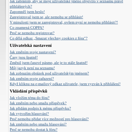
Jak zabráním, aby se moje uživatelské jméno objevilo v seznamu právě
přihlášených?
Zapomněl jsem heslo!
Zaregistroval jsem se, ale nemohu se přihlásit!
V minulosti jsem se zaregistroval, ovšem nyní se nemohu přihlásit?!
Co znamená COPPA?
Proč se nemohu registrovat?
Co dělá odkaz „Smazat všechny cookies z fóra“?
Uživatelská nastavení
Jak změním svoje nastavení?
Časy jsou špatně!
Změnil jsem časové pásmo, ale je to stále špatně!
Můj jazyk není na seznamu!
Jak zobrazím obrázek pod uživatelským jménem?
Jak změním svoje zařazení?
Když kliknu na e-mailový odkaz uživatele, jsem vyzván k přihlášení!
Vkládání příspěvků
Jak vložím téma do fóra?
Jak změním nebo smažu příspěvek?
Jak přidám podpis k mému příspěvku?
Jak vytvořím hlasování?
Proč nemohu přidat více možností pro hlasování?
Jak změním nebo smažu hlasování?
Proč se nemohu dostat k fóru?