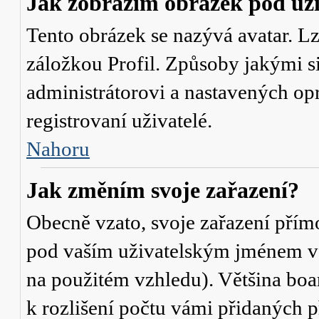
Jak zobrazím obrázek pod u
Tento obrázek se nazývá avatar. L
záložkou Profil. Způsoby jakými si
administrátorovi a nastavených op
registrovaní uživatelé.
Nahoru
Jak změním svoje zařazení?
Obecně vzato, svoje zařazení přím
pod vaším uživatelským jménem v t
na použitém vzhledu). Většina boa
k rozlišení počtu vámi přidaných p