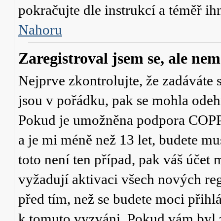
pokračujte dle instrukcí a téměř ih
Nahoru
Zaregistroval jsem se, ale nem
Nejprve zkontrolujte, že zadáváte 
jsou v pořádku, pak se mohla odehr
Pokud je umožněna podpora COPPA a
a je mi méně než 13 let
, budete mu
toto není ten případ, pak váš účet
vyžadují aktivaci všech nových re
před tím, než se budete moci přihlás
k tomuto vyzváni. Pokud vám byl z