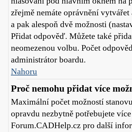
hlasování
pod hlavním oknem na př
zřejmě nemáte oprávnění vytvářet 
a pak alespoň dvě možnosti (nasta
Přidat odpověď
. Můžete také přid
neomezenou volbu. Počet odpovědí,
administrátor boardu.
Nahoru
Proč nemohu přidat více možn
Maximální počet možností stanovuje
opravdu nezbytně potřebujete více 
Forum.CADHelp.cz pro další info