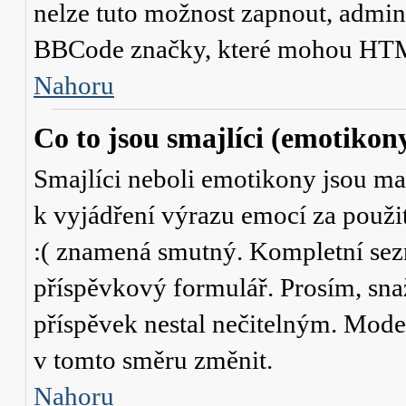
nelze tuto možnost zapnout, admini
BBCode značky, které mohou HTM
Nahoru
Co to jsou smajlíci (emotikon
Smajlíci neboli emotikony jsou mal
k vyjádření výrazu emocí za použit
:( znamená smutný. Kompletní sez
příspěvkový formulář. Prosím, snaž
příspěvek nestal nečitelným. Mode
v tomto směru změnit.
Nahoru