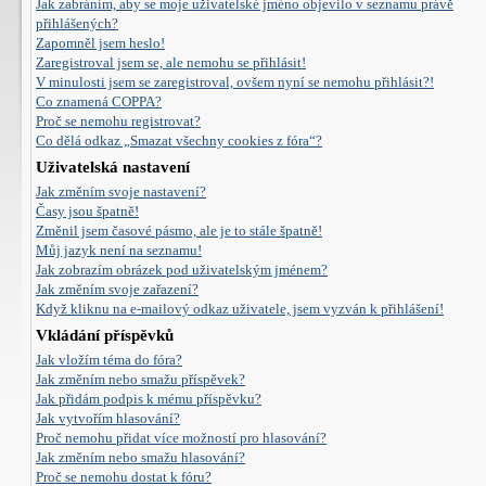
Jak zabráním, aby se moje uživatelské jméno objevilo v seznamu právě
přihlášených?
Zapomněl jsem heslo!
Zaregistroval jsem se, ale nemohu se přihlásit!
V minulosti jsem se zaregistroval, ovšem nyní se nemohu přihlásit?!
Co znamená COPPA?
Proč se nemohu registrovat?
Co dělá odkaz „Smazat všechny cookies z fóra“?
Uživatelská nastavení
Jak změním svoje nastavení?
Časy jsou špatně!
Změnil jsem časové pásmo, ale je to stále špatně!
Můj jazyk není na seznamu!
Jak zobrazím obrázek pod uživatelským jménem?
Jak změním svoje zařazení?
Když kliknu na e-mailový odkaz uživatele, jsem vyzván k přihlášení!
Vkládání příspěvků
Jak vložím téma do fóra?
Jak změním nebo smažu příspěvek?
Jak přidám podpis k mému příspěvku?
Jak vytvořím hlasování?
Proč nemohu přidat více možností pro hlasování?
Jak změním nebo smažu hlasování?
Proč se nemohu dostat k fóru?