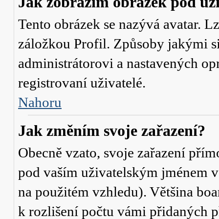
Jak zobrazím obrázek pod u
Tento obrázek se nazývá avatar. L
záložkou Profil. Způsoby jakými si
administrátorovi a nastavených op
registrovaní uživatelé.
Nahoru
Jak změním svoje zařazení?
Obecně vzato, svoje zařazení přím
pod vaším uživatelským jménem v t
na použitém vzhledu). Většina boa
k rozlišení počtu vámi přidaných p