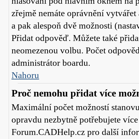
hlasování
pod hlavním oknem na př
zřejmě nemáte oprávnění vytvářet 
a pak alespoň dvě možnosti (nasta
Přidat odpověď
. Můžete také přid
neomezenou volbu. Počet odpovědí,
administrátor boardu.
Nahoru
Proč nemohu přidat více možn
Maximální počet možností stanovuje
opravdu nezbytně potřebujete více 
Forum.CADHelp.cz pro další info