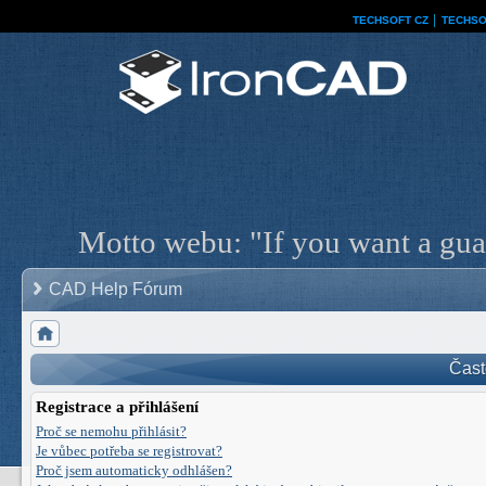
TECHSOFT CZ
│
TECHSO
Motto webu: "If you want a guar
CAD Help Fórum
Čast
Registrace a přihlášení
Proč se nemohu přihlásit?
Je vůbec potřeba se registrovat?
Proč jsem automaticky odhlášen?