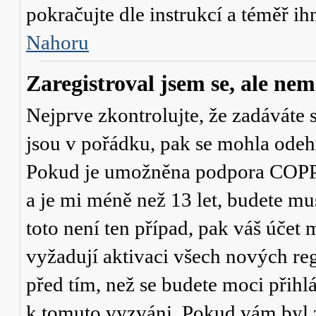
pokračujte dle instrukcí a téměř ih
Nahoru
Zaregistroval jsem se, ale nem
Nejprve zkontrolujte, že zadáváte 
jsou v pořádku, pak se mohla odehr
Pokud je umožněna podpora COPPA a
a je mi méně než 13 let
, budete mu
toto není ten případ, pak váš účet
vyžadují aktivaci všech nových re
před tím, než se budete moci přihlás
k tomuto vyzváni. Pokud vám byl z