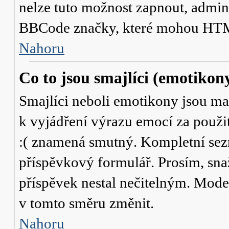
nelze tuto možnost zapnout, admini
BBCode značky, které mohou HTM
Nahoru
Co to jsou smajlíci (emotikon
Smajlíci neboli emotikony jsou mal
k vyjádření výrazu emocí za použit
:( znamená smutný. Kompletní sez
příspěvkový formulář. Prosím, snaž
příspěvek nestal nečitelným. Mode
v tomto směru změnit.
Nahoru