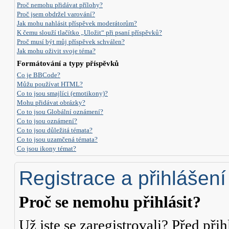
Proč nemohu přidávat přílohy?
Proč jsem obdržel varování?
Jak mohu nahlásit příspěvek moderátorům?
K čemu slouží tlačítko „Uložit“ při psaní příspěvků?
Proč musí být můj příspěvek schválen?
Jak mohu oživit svoje téma?
Formátování a typy příspěvků
Co je BBCode?
Můžu používat HTML?
Co to jsou smajlíci (emotikony)?
Mohu přidávat obrázky?
Co to jsou Globální oznámení?
Co to jsou oznámení?
Co to jsou důležitá témata?
Co to jsou uzamčená témata?
Co jsou ikony témat?
Registrace a přihlášení
Proč se nemohu přihlásit?
Už jste se zaregistrovali? Před přih