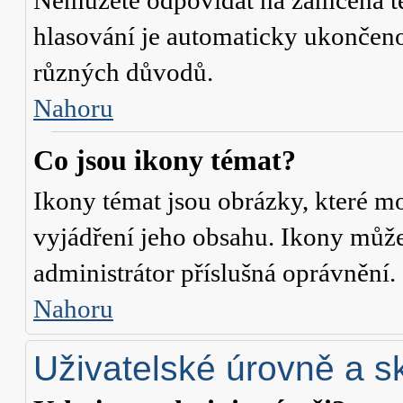
Nemůžete odpovídat na zamčená té
hlasování je automaticky ukonče
různých důvodů.
Nahoru
Co jsou ikony témat?
Ikony témat jsou obrázky, které m
vyjádření jeho obsahu. Ikony může
administrátor příslušná oprávnění.
Nahoru
Uživatelské úrovně a s