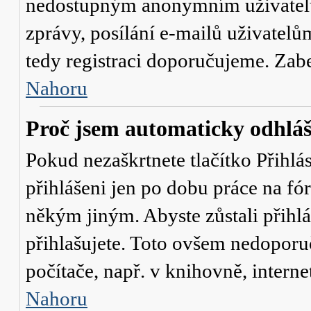
nedostupným anonymním uživatelů
zprávy, posílání e-mailů uživatelů
tedy registraci doporučujeme. Zaber
Nahoru
Proč jsem automaticky odhlá
Pokud nezaškrtnete tlačítko
Přihlá
přihlášeni jen po dobu práce na fó
někým jiným. Abyste zůstali přihláš
přihlašujete. Toto ovšem nedoporu
počítače, např. v knihovně, interne
Nahoru