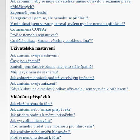
Jak zabráním, aby se moje uživatelské jméno objevilo v seznamu právě
přihlášených?
Zapomněl jsem heslo!
Zaregistroval jsem se, ale nemohu se přihlásit!
V minulosti jsem se zaregistroval, ovšem nyní se nemohu přihlásit?!
Co znamená COPPA?
Proč se nemohu registrovat?
Co dělá odkaz „Smazat všechny cookies z fóra“?
Uživatelská nastavení
Jak změním svoje nastavení?
Časy jsou špatně!
Změnil jsem časové pásmo, ale je to stále špatně!
Můj jazyk není na seznamu!
Jak zobrazím obrázek pod uživatelským jménem?
Jak změním svoje zařazení?
Když kliknu na e-mailový odkaz uživatele, jsem vyzván k přihlášení!
Vkládání příspěvků
Jak vložím téma do fóra?
Jak změním nebo smažu příspěvek?
Jak přidám podpis k mému příspěvku?
Jak vytvořím hlasování?
Proč nemohu přidat více možností pro hlasování?
Jak změním nebo smažu hlasování?
Proč se nemohu dostat k fóru?