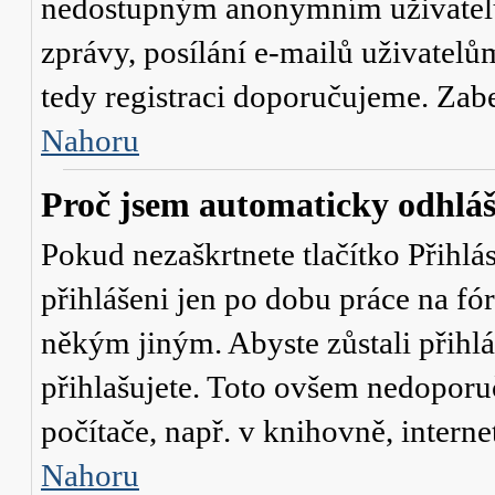
nedostupným anonymním uživatelů
zprávy, posílání e-mailů uživatelů
tedy registraci doporučujeme. Zaber
Nahoru
Proč jsem automaticky odhlá
Pokud nezaškrtnete tlačítko
Přihlá
přihlášeni jen po dobu práce na fó
někým jiným. Abyste zůstali přihláš
přihlašujete. Toto ovšem nedoporu
počítače, např. v knihovně, interne
Nahoru