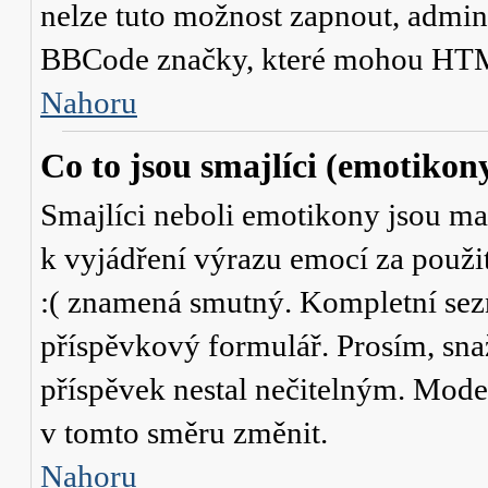
nelze tuto možnost zapnout, admini
BBCode značky, které mohou HTM
Nahoru
Co to jsou smajlíci (emotikon
Smajlíci neboli emotikony jsou mal
k vyjádření výrazu emocí za použit
:( znamená smutný. Kompletní sez
příspěvkový formulář. Prosím, snaž
příspěvek nestal nečitelným. Mode
v tomto směru změnit.
Nahoru