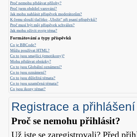
Proč nemohu přidávat přílohy?
Proč jsem obdržel varování?
Jak mohu nahlásit příspěvek moderátorům?
K čemu slouží tlačítko „Uložit“ při psaní příspěvků?
Proč musí být můj příspěvek schválen?
Jak mohu oživit svoje téma?
Formátování a typy příspěvků
Co je BBCode?
Můžu používat HTML?
Co to jsou smajlíci (emotikony)?
Mohu přidávat obrázky?
Co to jsou Globální oznámení?
Co to jsou oznámení?
Co to jsou důležitá témata?
Co to jsou uzamčená témata?
Co jsou ikony témat?
Registrace a přihlášení
Proč se nemohu přihlásit?
Už jste se zaregistrovali? Před přih