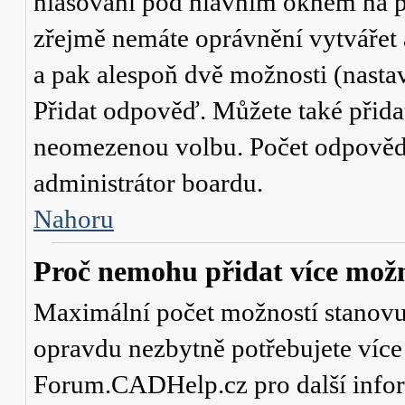
hlasování
pod hlavním oknem na př
zřejmě nemáte oprávnění vytvářet 
a pak alespoň dvě možnosti (nasta
Přidat odpověď
. Můžete také přid
neomezenou volbu. Počet odpovědí,
administrátor boardu.
Nahoru
Proč nemohu přidat více možn
Maximální počet možností stanovuje
opravdu nezbytně potřebujete více 
Forum.CADHelp.cz pro další info