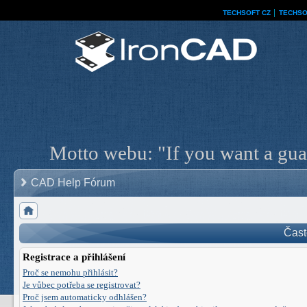
TECHSOFT CZ
│
TECHSO
Motto webu: "If you want a guar
CAD Help Fórum
Čast
Registrace a přihlášení
Proč se nemohu přihlásit?
Je vůbec potřeba se registrovat?
Proč jsem automaticky odhlášen?