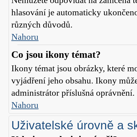
Nemůžete odpovídat na zamčená té
hlasování je automaticky ukonče
různých důvodů.
Nahoru
Co jsou ikony témat?
Ikony témat jsou obrázky, které m
vyjádření jeho obsahu. Ikony může
administrátor příslušná oprávnění.
Nahoru
Uživatelské úrovně a s