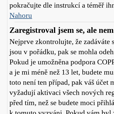
pokračujte dle instrukcí a téměř ih
Nahoru
Zaregistroval jsem se, ale nem
Nejprve zkontrolujte, že zadáváte 
jsou v pořádku, pak se mohla odehr
Pokud je umožněna podpora COPPA a
a je mi méně než 13 let
, budete mu
toto není ten případ, pak váš účet
vyžadují aktivaci všech nových re
před tím, než se budete moci přihlás
k tomuto vyzváni. Pokud vám byl z