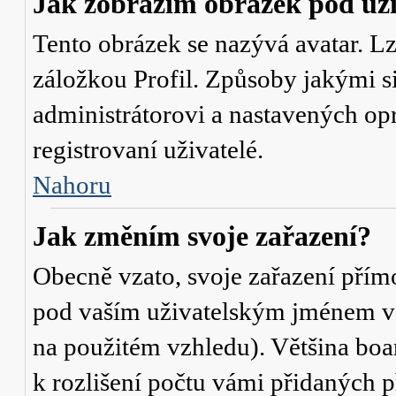
Jak zobrazím obrázek pod u
Tento obrázek se nazývá avatar. L
záložkou Profil. Způsoby jakými si
administrátorovi a nastavených op
registrovaní uživatelé.
Nahoru
Jak změním svoje zařazení?
Obecně vzato, svoje zařazení přím
pod vaším uživatelským jménem v t
na použitém vzhledu). Většina boa
k rozlišení počtu vámi přidaných p