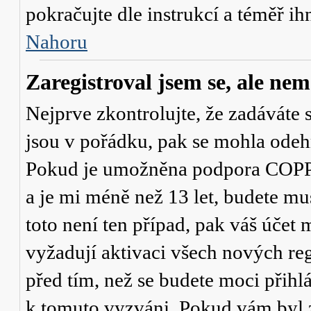
pokračujte dle instrukcí a téměř ih
Nahoru
Zaregistroval jsem se, ale nem
Nejprve zkontrolujte, že zadáváte 
jsou v pořádku, pak se mohla odehr
Pokud je umožněna podpora COPPA a
a je mi méně než 13 let
, budete mu
toto není ten případ, pak váš účet
vyžadují aktivaci všech nových re
před tím, než se budete moci přihlás
k tomuto vyzváni. Pokud vám byl z