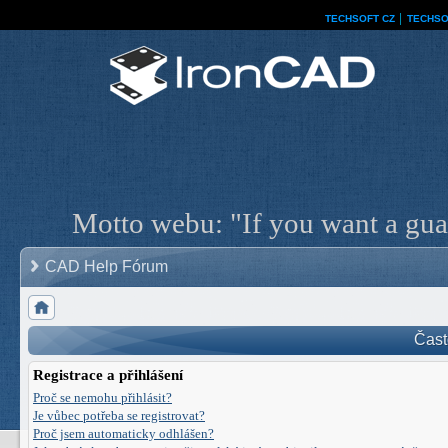
TECHSOFT CZ
│
TECHSO
Motto webu: "If you want a guar
CAD Help Fórum
Čast
Registrace a přihlášení
Proč se nemohu přihlásit?
Je vůbec potřeba se registrovat?
Proč jsem automaticky odhlášen?