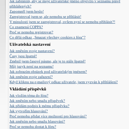
Jak zabráním, aby se moje uživatelské jméno objevilo v seznamu právě
přihlášených?
Zapomněl jsem heslo!
Zaregistroval jsem se, ale nemohu se přihlásit!
V minulosti jsem se zaregistroval, ovšem nyní se nemohu přihlásit?!
Co znamená COPPA?
Proč se nemohu registrovat?
Co dělá odkaz „Smazat všechny cookies z fóra“?
Uživatelská nastavení
Jak změním svoje nastavení?
Časy jsou špatně!
Změnil jsem časové pásmo, ale je to stále špatně!
Můj jazyk není na seznamu!
Jak zobrazím obrázek pod uživatelským jménem?
Jak změním svoje zařazení?
Když kliknu na e-mailový odkaz uživatele, jsem vyzván k přihlášení!
Vkládání příspěvků
Jak vložím téma do fóra?
Jak změním nebo smažu příspěvek?
Jak přidám podpis k mému příspěvku?
Jak vytvořím hlasování?
Proč nemohu přidat více možností pro hlasování?
Jak změním nebo smažu hlasování?
Proč se nemohu dostat k fóru?