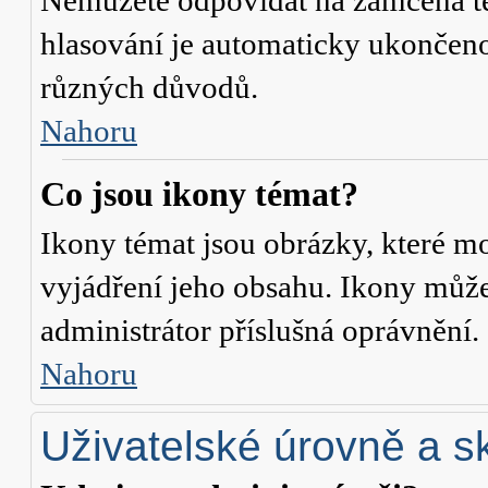
Nemůžete odpovídat na zamčená té
hlasování je automaticky ukonče
různých důvodů.
Nahoru
Co jsou ikony témat?
Ikony témat jsou obrázky, které m
vyjádření jeho obsahu. Ikony může
administrátor příslušná oprávnění.
Nahoru
Uživatelské úrovně a s