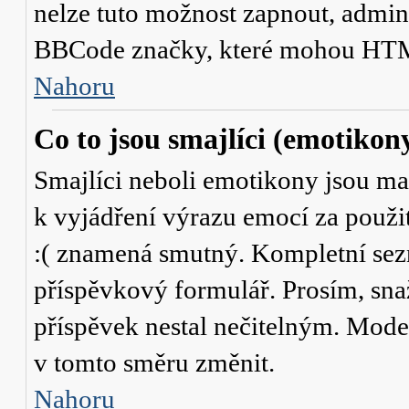
nelze tuto možnost zapnout, admini
BBCode značky, které mohou HTM
Nahoru
Co to jsou smajlíci (emotikon
Smajlíci neboli emotikony jsou mal
k vyjádření výrazu emocí za použit
:( znamená smutný. Kompletní sez
příspěvkový formulář. Prosím, snaž
příspěvek nestal nečitelným. Mode
v tomto směru změnit.
Nahoru