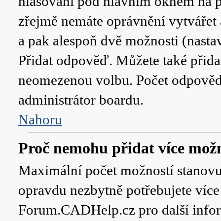
hlasování
pod hlavním oknem na př
zřejmě nemáte oprávnění vytvářet 
a pak alespoň dvě možnosti (nasta
Přidat odpověď
. Můžete také přid
neomezenou volbu. Počet odpovědí,
administrátor boardu.
Nahoru
Proč nemohu přidat více možn
Maximální počet možností stanovuje
opravdu nezbytně potřebujete více 
Forum.CADHelp.cz pro další info