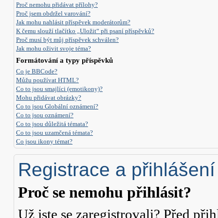
Proč nemohu přidávat přílohy?
Proč jsem obdržel varování?
Jak mohu nahlásit příspěvek moderátorům?
K čemu slouží tlačítko „Uložit“ při psaní příspěvků?
Proč musí být můj příspěvek schválen?
Jak mohu oživit svoje téma?
Formátování a typy příspěvků
Co je BBCode?
Můžu používat HTML?
Co to jsou smajlíci (emotikony)?
Mohu přidávat obrázky?
Co to jsou Globální oznámení?
Co to jsou oznámení?
Co to jsou důležitá témata?
Co to jsou uzamčená témata?
Co jsou ikony témat?
Registrace a přihlášení
Proč se nemohu přihlásit?
Už jste se zaregistrovali? Před přih