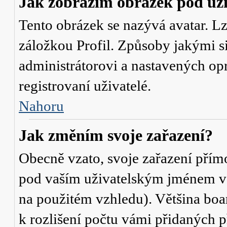
Jak zobrazím obrázek pod u
Tento obrázek se nazývá avatar. L
záložkou Profil. Způsoby jakými si
administrátorovi a nastavených op
registrovaní uživatelé.
Nahoru
Jak změním svoje zařazení?
Obecně vzato, svoje zařazení přím
pod vaším uživatelským jménem v t
na použitém vzhledu). Většina boa
k rozlišení počtu vámi přidaných p