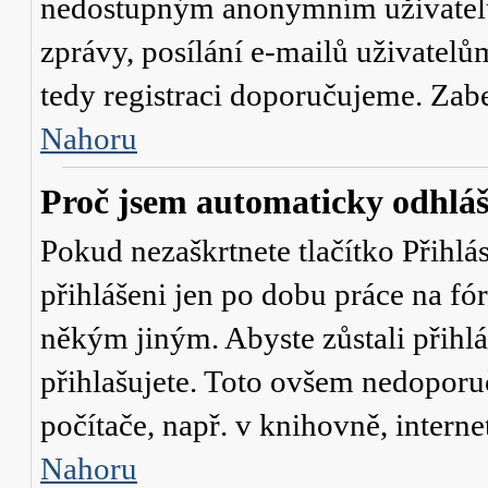
nedostupným anonymním uživatelů
zprávy, posílání e-mailů uživatelů
tedy registraci doporučujeme. Zaber
Nahoru
Proč jsem automaticky odhlá
Pokud nezaškrtnete tlačítko
Přihlá
přihlášeni jen po dobu práce na fó
někým jiným. Abyste zůstali přihláš
přihlašujete. Toto ovšem nedoporu
počítače, např. v knihovně, interne
Nahoru