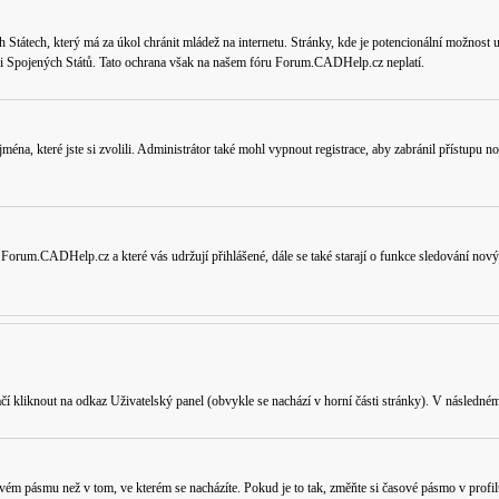
tátech, který má za úkol chránit mládež na internetu. Stránky, kde je potencionální možnost uk
ikci Spojených Států. Tato ochrana však na našem fóru Forum.CADHelp.cz neplatí.
jména, které jste si zvolili. Administrátor také mohl vypnout registrace, aby zabránil přístupu
 Forum.CADHelp.cz a které vás udržují přihlášené, dále se také starají o funkce sledování nov
ačí kliknout na odkaz
Uživatelský panel
(obvykle se nachází v horní části stránky). V následném
vém pásmu než v tom, ve kterém se nacházíte. Pokud je to tak, změňte si časové pásmo v profil