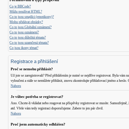
Co je BBCode?
Můžu používat HTML?
Co to jsou smajlíci (emotikony)?
Mohu přidávat obrázky?
Co to jsou Globální oznámení?
Co to jsou oznámení?
Co to jsou důležitá témata?
Co to jsou uzamčená témata?
Co jsou ikony témat?
Registrace a přihlášení
Proč se nemohu přihlásit?
Už jste se zaregistrovali? Před přihlášením je nutné se nejdříve registrovat. Byla vám n
vyloučeni a stále se nemůžete přihlásit, znovu zkontrolujte přihlašovací jméno a heslo
Nahoru
Je vůbec potřeba se registrovat?
Ano. Chcete-li vkládat nebo reagovat na příspěvky registrovat se musíte. Samozřejmě,
atd. Vřele vám tedy registraci doporučujeme. Zabere to jen pár chvil.
Nahoru
Proč jsem automaticky odhlášen?