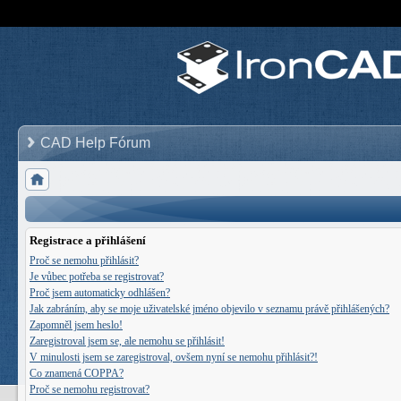
CAD Help Fórum
Registrace a přihlášení
Proč se nemohu přihlásit?
Je vůbec potřeba se registrovat?
Proč jsem automaticky odhlášen?
Jak zabráním, aby se moje uživatelské jméno objevilo v seznamu právě přihlášených?
Zapomněl jsem heslo!
Zaregistroval jsem se, ale nemohu se přihlásit!
V minulosti jsem se zaregistroval, ovšem nyní se nemohu přihlásit?!
Co znamená COPPA?
Proč se nemohu registrovat?