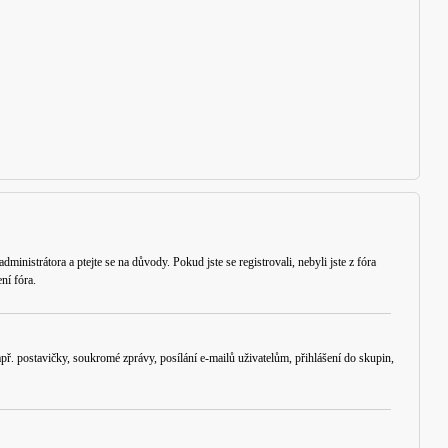
ministrátora a ptejte se na důvody. Pokud jste se registrovali, nebyli jste z fóra
ní fóra.
ř. postavičky, soukromé zprávy, posílání e-mailů uživatelům, přihlášení do skupin,