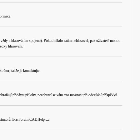
formace.
e vždy s hlasováním spojeno). Pokud nikdo zatím nehlasoval, pak uživatelé mohou
ledky hlasování.
rátor, takže je kontaktujte.
braňují přidávat přílohy, nezobrazí se vám tato možnost při odesílání příspěvků.
nistrátorů fóra Forum.CADHelp.cz.