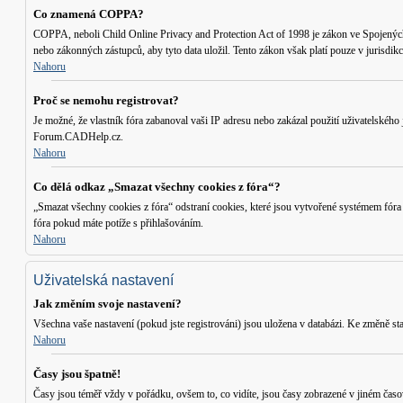
Co znamená COPPA?
COPPA, neboli Child Online Privacy and Protection Act of 1998 je zákon ve Spojených S
nebo zákonných zástupců, aby tyto data uložil. Tento zákon však platí pouze v jurisd
Nahoru
Proč se nemohu registrovat?
Je možné, že vlastník fóra zabanoval vaši IP adresu nebo zakázal použití uživatelského 
Forum.CADHelp.cz.
Nahoru
Co dělá odkaz „Smazat všechny cookies z fóra“?
„Smazat všechny cookies z fóra“ odstraní cookies, které jsou vytvořené systémem fóra
fóra pokud máte potíže s přihlašováním.
Nahoru
Uživatelská nastavení
Jak změním svoje nastavení?
Všechna vaše nastavení (pokud jste registrováni) jsou uložena v databázi. Ke změně st
Nahoru
Časy jsou špatně!
Časy jsou téměř vždy v pořádku, ovšem to, co vidíte, jsou časy zobrazené v jiném časo