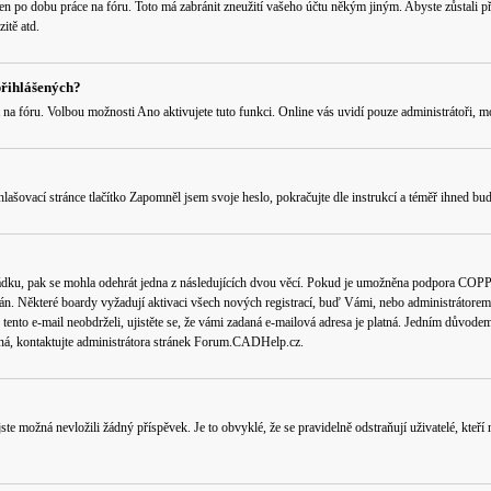
 jen po dobu práce na fóru. Toto má zabránit zneužití vašeho účtu někým jiným. Abyste zůstali p
itě atd.
přihlášených?
 na fóru
. Volbou možnosti
Ano
aktivujete tuto funkci. Online vás uvidí pouze administrátoři, m
lašovací stránce tlačítko
Zapomněl jsem svoje heslo
, pokračujte dle instrukcí a téměř ihned bud
ádku, pak se mohla odehrát jedna z následujících dvou věcí. Pokud je umožněna podpora COPPA a
án. Některé boardy vyžadují aktivaci všech nových registrací, buď Vámi, nebo administrátorem př
tento e-mail neobdrželi, ujistěte se, že vámi zadaná e-mailová adresa je platná. Jedním důvod
platná, kontaktujte administrátora stránek Forum.CADHelp.cz.
e možná nevložili žádný příspěvek. Je to obvyklé, že se pravidelně odstraňují uživatelé, kteří 