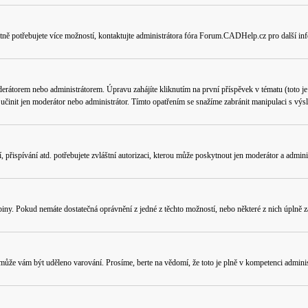
tně potřebujete více možností, kontaktujte administrátora fóra Forum.CADHelp.cz pro další in
erátorem nebo administrátorem. Úpravu zahájíte kliknutím na první příspěvek v tématu (toto j
učinit jen moderátor nebo administrátor. Tímto opatřením se snažíme zabránit manipulaci s výs
přispívání atd. potřebujete zvláštní autorizaci, kterou může poskytnout jen moderátor a administ
piny. Pokud nemáte dostatečná oprávnění z jedné z těchto možností, nebo některé z nich úplně za
e, může vám být uděleno varování. Prosíme, berte na vědomí, že toto je plně v kompetenci admi