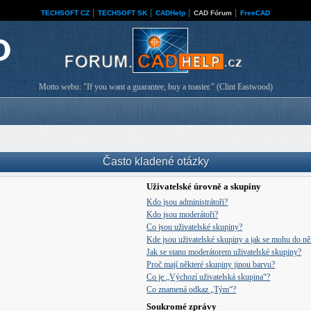
TECHSOFT CZ
│
TECHSOFT SK
│
CADHelp
│
CAD Fórum
│
FreeCAD
Motto webu: "If you want a guarantee, buy a toaster." (Clint Eastwood)
Často kladené otázky
Uživatelské úrovně a skupiny
Kdo jsou administrátoři?
Kdo jsou moderátoři?
Co jsou uživatelské skupiny?
Kde jsou uživatelské skupiny a jak se mohu do něk
Jak se stanu moderátorem uživatelské skupiny?
Proč mají některé skupiny jinou barvu?
Co je „Výchozí uživatelská skupina“?
Co znamená odkaz „Tým“?
Soukromé zprávy