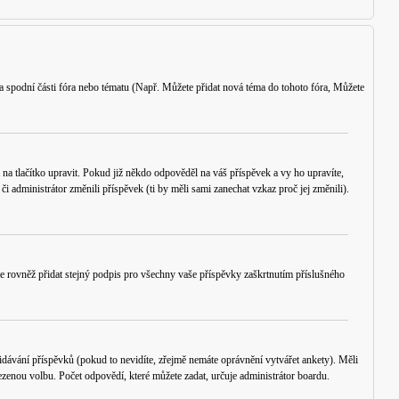
a spodní části fóra nebo tématu (Např.
Můžete přidat nová téma do tohoto fóra, Můžete
 na tlačítko
upravit
. Pokud již někdo odpověděl na váš příspěvek a vy ho upravíte,
 administrátor změnili příspěvek (ti by měli sami zanechat vzkaz proč jej změnili).
e rovněž přidat stejný podpis pro všechny vaše příspěvky zaškrtnutím příslušného
ávání příspěvků (pokud to nevidíte, zřejmě nemáte oprávnění vytvářet ankety). Měli
zenou volbu. Počet odpovědí, které můžete zadat, určuje administrátor boardu.