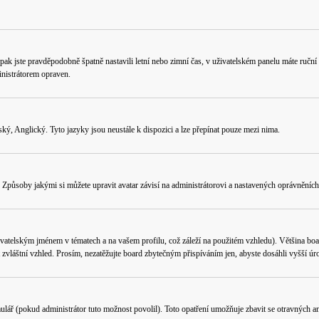
ného, pak jste pravděpodobně špatně nastavili letní nebo zimní čas, v uživatelském panelu máte 
nistrátorem opraven.
ý, Anglický. Tyto jazyky jsou neustále k dispozici a lze přepínat pouze mezi nima.
Způsoby jakými si můžete upravit avatar závisí na administrátorovi a nastavených oprávněních.
vatelským jménem v tématech a na vašem profilu, což záleží na použitém vzhledu). Většina boa
ít zvláštní vzhled. Prosím, nezatěžujte board zbytečným přispíváním jen, abyste dosáhli vyšší 
ulář (pokud administrátor tuto možnost povolil). Toto opatření umožňuje zbavit se otravných an