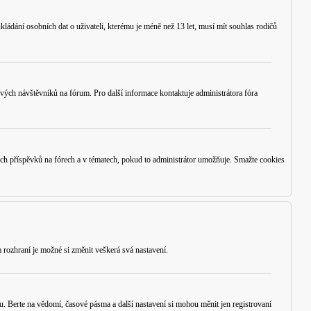
ládání osobních dat o uživateli, kterému je méně než 13 let, musí mít souhlas rodičů
 nových návštěvníků na fórum. Pro další informace kontaktuje administrátora fóra
ých příspěvků na fórech a v tématech, pokud to administrátor umožňuje. Smažte cookies
 rozhraní je možné si změnit veškerá svá nastavení.
u. Berte na vědomí, časové pásma a další nastavení si mohou měnit jen registrovaní