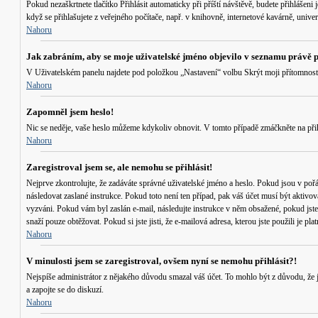
Pokud nezaškrtnete tlačítko
Přihlásit automaticky při příští návštěvě
, budete přihlášeni
když se přihlašujete z veřejného počítače, např. v knihovně, internetové kavárně, univerz
Nahoru
Jak zabráním, aby se moje uživatelské jméno objevilo v seznamu právě 
V Uživatelském panelu najdete pod položkou „Nastavení“ volbu
Skrýt moji přítomnost
Nahoru
Zapomněl jsem heslo!
Nic se neděje, vaše heslo můžeme kdykoliv obnovit. V tomto případě zmáčkněte na přih
Nahoru
Zaregistroval jsem se, ale nemohu se přihlásit!
Nejprve zkontrolujte, že zadáváte správné uživatelské jméno a heslo. Pokud jsou v poř
následovat zaslané instrukce. Pokud toto není ten případ, pak váš účet musí být aktivov
vyzváni. Pokud vám byl zaslán e-mail, následujte instrukce v něm obsažené, pokud jste 
snaží pouze obtěžovat. Pokud si jste jisti, že e-mailová adresa, kterou jste použili je 
Nahoru
V minulosti jsem se zaregistroval, ovšem nyní se nemohu přihlásit?!
Nejspíše administrátor z nějakého důvodu smazal váš účet. To mohlo být z důvodu, že jst
a zapojte se do diskuzí.
Nahoru