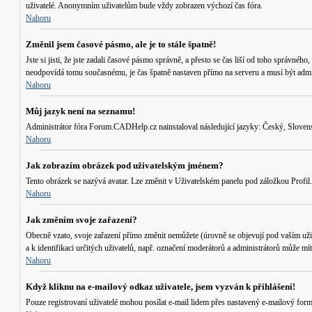
uživatelé. Anonymním uživatelům bude vždy zobrazen výchozí čas fóra.
Nahoru
Změnil jsem časové pásmo, ale je to stále špatně!
Jste si jisti, že jste zadali časové pásmo správně, a přesto se čas liší od toho správ
neodpovídá tomu současnému, je čas špatně nastaven přímo na serveru a musí být admi
Nahoru
Můj jazyk není na seznamu!
Administrátor fóra Forum.CADHelp.cz nainstaloval následující jazyky: Český, Slovensk
Nahoru
Jak zobrazím obrázek pod uživatelským jménem?
Tento obrázek se nazývá avatar. Lze změnit v Uživatelském panelu pod záložkou Profil. 
Nahoru
Jak změním svoje zařazení?
Obecně vzato, svoje zařazení přímo změnit nemůžete (úrovně se objevují pod vaším uži
a k identifikaci určitých uživatelů, např. označení moderátorů a administrátorů může m
Nahoru
Když kliknu na e-mailový odkaz uživatele, jsem vyzván k přihlášení!
Pouze registrovaní uživatelé mohou posílat e-mail lidem přes nastavený e-mailový form