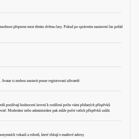
ruční možnost přepnout mezi těmito dvěma časy. Pokud po správném nastavení čas pořád
 Avatar si mohou nastavit pouze registrovaní uživatelé.
rdů používají hodnocení úrovní k rozlišení počtu vámi přidaných příspěvků
úrovně. Moderátor nebo administrátor pak může počet vašich příspěvků snížit.
onymních vzkazů a robotů, které sbírají e-mailové adresy.