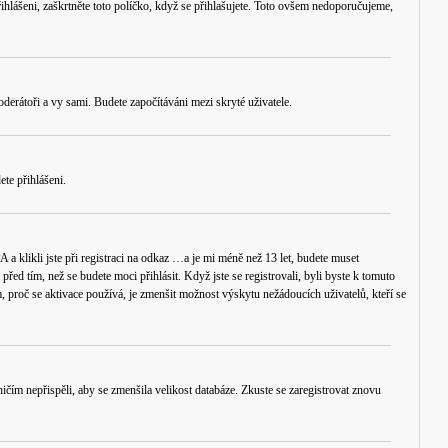
řihlášeni, zaškrtněte toto políčko, když se přihlašujete. Toto ovšem nedoporučujeme,
oderátoři a vy sami. Budete započítáváni mezi skryté uživatele.
ete přihlášeni.
 klikli jste při registraci na odkaz
…a je mi méně než 13 let
, budete muset
ed tím, než se budete moci přihlásit. Když jste se registrovali, byli byste k tomuto
em, proč se aktivace používá, je zmenšit možnost výskytu
nežádoucích
uživatelů, kteří se
ničím nepřispěli, aby se zmenšila velikost databáze. Zkuste se zaregistrovat znovu