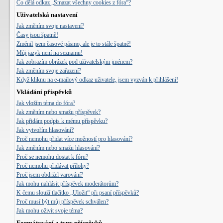
Co dělá odkaz „Smazat všechny cookies z fóra“?
Uživatelská nastavení
Jak změním svoje nastavení?
Časy jsou špatně!
Změnil jsem časové pásmo, ale je to stále špatně!
Můj jazyk není na seznamu!
Jak zobrazím obrázek pod uživatelským jménem?
Jak změním svoje zařazení?
Když kliknu na e-mailový odkaz uživatele, jsem vyzván k přihlášení!
Vkládání příspěvků
Jak vložím téma do fóra?
Jak změním nebo smažu příspěvek?
Jak přidám podpis k mému příspěvku?
Jak vytvořím hlasování?
Proč nemohu přidat více možností pro hlasování?
Jak změním nebo smažu hlasování?
Proč se nemohu dostat k fóru?
Proč nemohu přidávat přílohy?
Proč jsem obdržel varování?
Jak mohu nahlásit příspěvek moderátorům?
K čemu slouží tlačítko „Uložit“ při psaní příspěvků?
Proč musí být můj příspěvek schválen?
Jak mohu oživit svoje téma?
Formátování a typy příspěvků