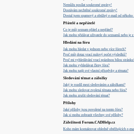
Nemůžu posílat soukromé zprávy!
Dostávám nechtěné soukromé zprávy!
Dostal jsem spamový a obtížný e-mail od někoho 
Přátelé a nepřátelé
Co je můj seznam přátel a nepřátel?
Jak mohu přidávat uživatele do seznamů nebo je z 
Hledání na fóru
Jak mohu hledat v jednom nebo více fórech?
Proč můj dotaz vrací nulový počet výsledků?
Proč mi vyhledávání vrací prázdnou bílou stránku
Jak mohu vyhledávat členy fóra?
Jak mohu najít své vlastní příspěvky a témata?
Sledování témat a záložky
Jaký je rozdíl mezi sledováním a záložkami?
Jak mohu sledovat zvolená témata nebo fóra?
Jak mohu zrušit sledování témat?
Přílohy
Jaké přílohy jsou povolené na tomto fóru?
Jak si mohu zobrazit všechny své přílohy?
Záležitosti Forum.CADHelp.cz
Koho mám kontaktovat ohledně obtěžujících e-mail