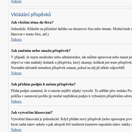
Nahoru
Vkládání příspěvků
Jak vložím téma do fóra?
Jednoduše. Klikněte na příslušné tlačítko na obrazovce fóra nebo tématu. Možná bude n
hlasovat v tomto fóru, atd.
).
Nahoru
Jak změním nebo smažu příspěvek?
V případě, že nejste moderátor nebo administrátor, tak můžete upravovat nebo mazat je
objeví se vám malinký dodatek u příspěvku, který ukazuje, kolikrát jste tento příspěve
Normální uživatelé nemohou příspěvek smazat, pokud na něj již někdo odpověděl.
Nahoru
Jak přidám podpis k mému příspěvku?
Přidat podpis znamená, že si musíte nejdřív nějaký vytvořit. To uděláte přes stránku
Pro
políčka v nastavení profilu (je možné nepřidávat podpis k vybraným příspěvkům odstra
Nahoru
Jak vytvořím hlasování?
Vytvoření hlasování je jednoduché. Když přidáte nový příspěvek (nebo upravujete prvn
byste zadat název ankety a pak alespoň dvě možnosti (nastavte napsáním název otázky 
Nahoru