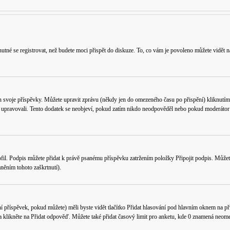
utné se registrovat, než budete moci přispět do diskuze. To, co vám je povoleno můžete vidět n
n svoje příspěvky. Můžete upravit zprávu (někdy jen do omezeného času po přispění) kliknutím
k upravovali. Tento dodatek se neobjeví, pokud zatím nikdo neodpověděl nebo pokud moderátor či
fil
. Podpis můžete přidat k právě psanému příspěvku zatržením položky
Připojit podpis
. Můžet
něním tohoto zaškrtnutí).
í příspěvek, pokud můžete) měli byste vidět tlačítko
Přidat hlasování
pod hlavním oknem na přid
a klikněte na
Přidat odpověď
. Můžete také přidat časový limit pro anketu, kde 0 znamená neome