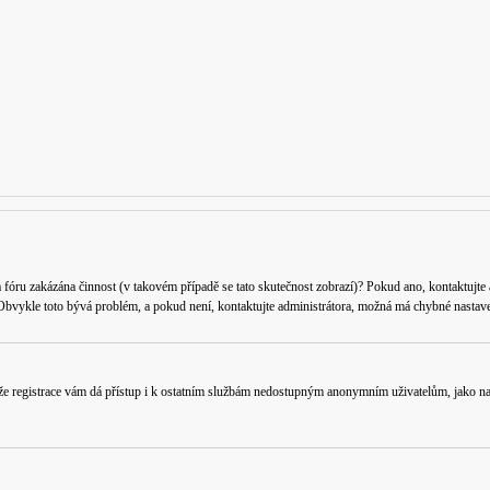
a fóru zakázána činnost (v takovém případě se tato skutečnost zobrazí)? Pokud ano, kontaktujte ad
. Obvykle toto bývá problém, a pokud není, kontaktujte administrátora, možná má chybné nastave
 že registrace vám dá přístup i k ostatním službám nedostupným anonymním uživatelům, jako nap