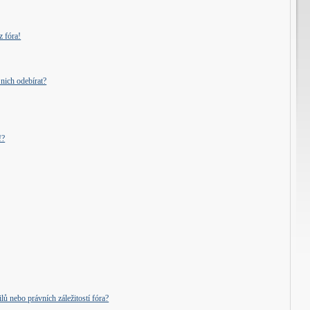
z fóra!
nich odebírat?
!?
ů nebo právních záležitostí fóra?