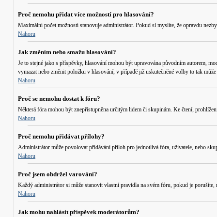
Proč nemohu přidat více možností pro hlasování?
Maximální počet možností stanovuje administrátor. Pokud si myslíte, že opravdu nezby
Nahoru
Jak změním nebo smažu hlasování?
Je to stejné jako s příspěvky, hlasování mohou být upravována původním autorem, mod
vymazat nebo změnit položku v hlasování, v případě již uskutečněné volby to tak může 
Nahoru
Proč se nemohu dostat k fóru?
Některá fóra mohou být znepřístupněna určitým lidem či skupinám. Ke čtení, prohlížení, 
Nahoru
Proč nemohu přidávat přílohy?
Administrátor může povolovat přidávání příloh pro jednotlivá fóra, uživatele, nebo sku
Nahoru
Proč jsem obdržel varování?
Každý administrátor si může stanovit vlastní pravidla na svém fóru, pokud je porušít
Nahoru
Jak mohu nahlásit příspěvek moderátorům?