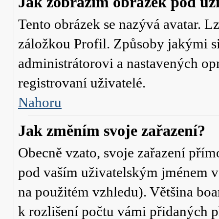
Jak zobrazím obrázek pod u
Tento obrázek se nazývá avatar. L
záložkou Profil. Způsoby jakými si
administrátorovi a nastavených op
registrovaní uživatelé.
Nahoru
Jak změním svoje zařazení?
Obecně vzato, svoje zařazení přím
pod vaším uživatelským jménem v t
na použitém vzhledu). Většina boa
k rozlišení počtu vámi přidaných p