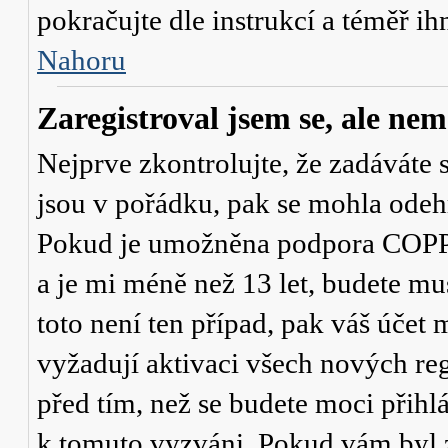
pokračujte dle instrukcí a téměř ih
Nahoru
Zaregistroval jsem se, ale nem
Nejprve zkontrolujte, že zadáváte 
jsou v pořádku, pak se mohla odehr
Pokud je umožněna podpora COPPA a
a je mi méně než 13 let
, budete mu
toto není ten případ, pak váš účet
vyžadují aktivaci všech nových re
před tím, než se budete moci přihlás
k tomuto vyzváni. Pokud vám byl z