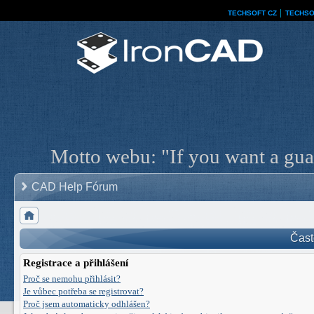
TECHSOFT CZ
│
TECHSO
Motto webu: "If you want a guar
CAD Help Fórum
Čast
Registrace a přihlášení
Proč se nemohu přihlásit?
Je vůbec potřeba se registrovat?
Proč jsem automaticky odhlášen?