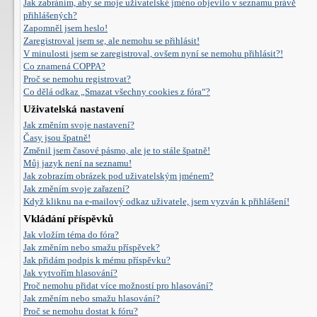
Jak zabráním, aby se moje uživatelské jméno objevilo v seznamu právě
přihlášených?
Zapomněl jsem heslo!
Zaregistroval jsem se, ale nemohu se přihlásit!
V minulosti jsem se zaregistroval, ovšem nyní se nemohu přihlásit?!
Co znamená COPPA?
Proč se nemohu registrovat?
Co dělá odkaz „Smazat všechny cookies z fóra“?
Uživatelská nastavení
Jak změním svoje nastavení?
Časy jsou špatně!
Změnil jsem časové pásmo, ale je to stále špatně!
Můj jazyk není na seznamu!
Jak zobrazím obrázek pod uživatelským jménem?
Jak změním svoje zařazení?
Když kliknu na e-mailový odkaz uživatele, jsem vyzván k přihlášení!
Vkládání příspěvků
Jak vložím téma do fóra?
Jak změním nebo smažu příspěvek?
Jak přidám podpis k mému příspěvku?
Jak vytvořím hlasování?
Proč nemohu přidat více možností pro hlasování?
Jak změním nebo smažu hlasování?
Proč se nemohu dostat k fóru?