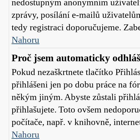
nedostupným anonymním uživatelů
zprávy, posílání e-mailů uživatelů
tedy registraci doporučujeme. Zaber
Nahoru
Proč jsem automaticky odhlá
Pokud nezaškrtnete tlačítko
Přihlá
přihlášeni jen po dobu práce na fó
někým jiným. Abyste zůstali přihláš
přihlašujete. Toto ovšem nedoporu
počítače, např. v knihovně, interne
Nahoru