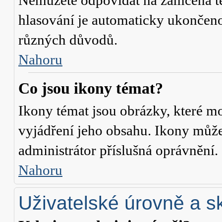
Nemůžete odpovídat na zamčená té
hlasování je automaticky ukonče
různých důvodů.
Nahoru
Co jsou ikony témat?
Ikony témat jsou obrázky, které m
vyjádření jeho obsahu. Ikony může
administrátor příslušná oprávnění.
Nahoru
Uživatelské úrovně a s