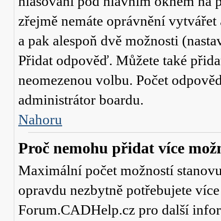
hlasování
pod hlavním oknem na př
zřejmě nemáte oprávnění vytvářet 
a pak alespoň dvě možnosti (nasta
Přidat odpověď
. Můžete také přid
neomezenou volbu. Počet odpovědí,
administrátor boardu.
Nahoru
Proč nemohu přidat více možn
Maximální počet možností stanovuje
opravdu nezbytně potřebujete více 
Forum.CADHelp.cz pro další info