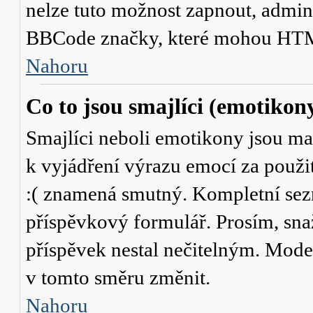
nelze tuto možnost zapnout, admini
BBCode značky, které mohou HTM
Nahoru
Co to jsou smajlíci (emotikon
Smajlíci neboli emotikony jsou mal
k vyjádření výrazu emocí za použit
:( znamená smutný. Kompletní sez
příspěvkový formulář. Prosím, snaž
příspěvek nestal nečitelným. Mode
v tomto směru změnit.
Nahoru