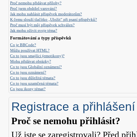
Proč nemohu přidávat přílohy?
Proč jsem obdržel varování?
Jak mohu nahlásit příspěvek moderátorům?
K čemu slouží tlačítko „Uložit“ při psaní příspěvků?
Proč musí být můj příspěvek schválen?
Jak mohu oživit svoje téma?
Formátování a typy příspěvků
Co je BBCode?
Můžu používat HTML?
Co to jsou smajlíci (emotikony)?
Mohu přidávat obrázky?
Co to jsou Globální oznámení?
Co to jsou oznámení?
Co to jsou důležitá témata?
Co to jsou uzamčená témata?
Co jsou ikony témat?
Registrace a přihlášení
Proč se nemohu přihlásit?
Už jste se zaregistrovali? Před přih