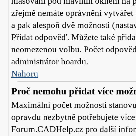
hlasování
pod hlavním oknem na př
zřejmě nemáte oprávnění vytvářet 
a pak alespoň dvě možnosti (nasta
Přidat odpověď
. Můžete také přid
neomezenou volbu. Počet odpovědí,
administrátor boardu.
Nahoru
Proč nemohu přidat více možn
Maximální počet možností stanovuje
opravdu nezbytně potřebujete více 
Forum.CADHelp.cz pro další info