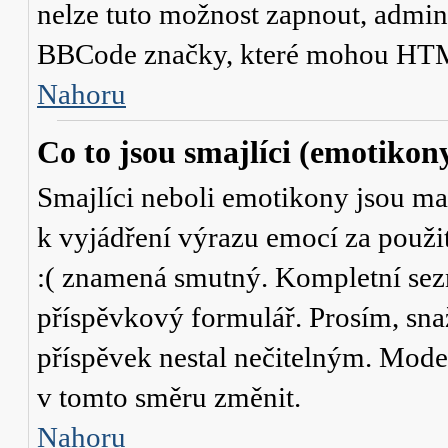
nelze tuto možnost zapnout, admini
BBCode značky, které mohou HTM
Nahoru
Co to jsou smajlíci (emotikon
Smajlíci neboli emotikony jsou mal
k vyjádření výrazu emocí za použit
:( znamená smutný. Kompletní sez
příspěvkový formulář. Prosím, snaž
příspěvek nestal nečitelným. Mode
v tomto směru změnit.
Nahoru