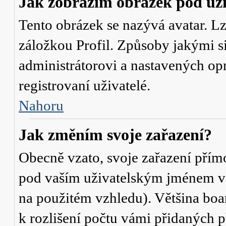
Jak zobrazím obrázek pod u
Tento obrázek se nazývá avatar. L
záložkou Profil. Způsoby jakými si
administrátorovi a nastavených op
registrovaní uživatelé.
Nahoru
Jak změním svoje zařazení?
Obecně vzato, svoje zařazení přím
pod vaším uživatelským jménem v t
na použitém vzhledu). Většina boa
k rozlišení počtu vámi přidaných p