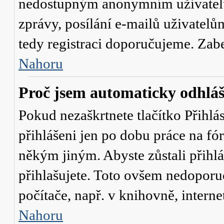
nedostupným anonymním uživatelů
zprávy, posílání e-mailů uživatelů
tedy registraci doporučujeme. Zaber
Nahoru
Proč jsem automaticky odhlá
Pokud nezaškrtnete tlačítko
Přihlá
přihlášeni jen po dobu práce na fó
někým jiným. Abyste zůstali přihláš
přihlašujete. Toto ovšem nedoporu
počítače, např. v knihovně, interne
Nahoru