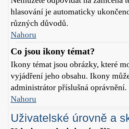
Nemůžete odpovídat na zamčená té
hlasování je automaticky ukonče
různých důvodů.
Nahoru
Co jsou ikony témat?
Ikony témat jsou obrázky, které m
vyjádření jeho obsahu. Ikony může
administrátor příslušná oprávnění.
Nahoru
Uživatelské úrovně a s