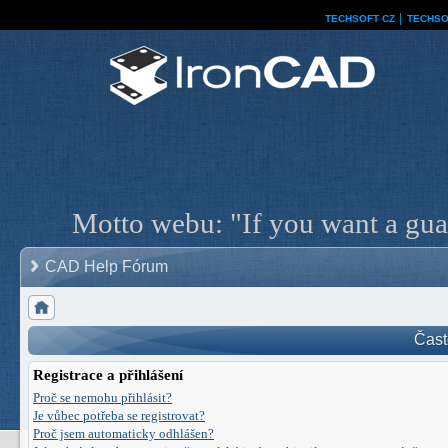
TECHSOFT CZ
│
TECHSO
Motto webu: "If you want a guar
CAD Help Fórum
Čast
Registrace a přihlášení
Proč se nemohu přihlásit?
Je vůbec potřeba se registrovat?
Proč jsem automaticky odhlášen?