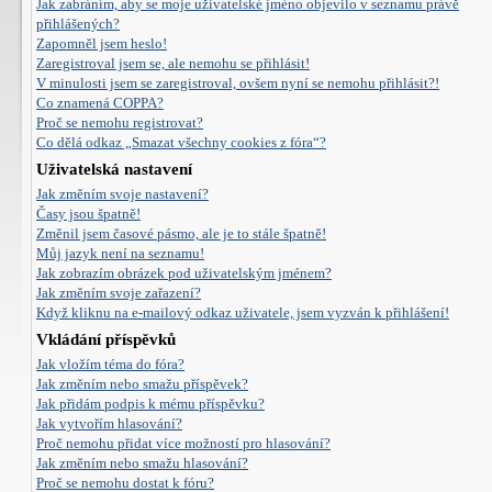
Jak zabráním, aby se moje uživatelské jméno objevilo v seznamu právě
přihlášených?
Zapomněl jsem heslo!
Zaregistroval jsem se, ale nemohu se přihlásit!
V minulosti jsem se zaregistroval, ovšem nyní se nemohu přihlásit?!
Co znamená COPPA?
Proč se nemohu registrovat?
Co dělá odkaz „Smazat všechny cookies z fóra“?
Uživatelská nastavení
Jak změním svoje nastavení?
Časy jsou špatně!
Změnil jsem časové pásmo, ale je to stále špatně!
Můj jazyk není na seznamu!
Jak zobrazím obrázek pod uživatelským jménem?
Jak změním svoje zařazení?
Když kliknu na e-mailový odkaz uživatele, jsem vyzván k přihlášení!
Vkládání příspěvků
Jak vložím téma do fóra?
Jak změním nebo smažu příspěvek?
Jak přidám podpis k mému příspěvku?
Jak vytvořím hlasování?
Proč nemohu přidat více možností pro hlasování?
Jak změním nebo smažu hlasování?
Proč se nemohu dostat k fóru?