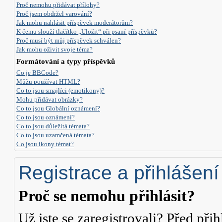
Proč nemohu přidávat přílohy?
Proč jsem obdržel varování?
Jak mohu nahlásit příspěvek moderátorům?
K čemu slouží tlačítko „Uložit“ při psaní příspěvků?
Proč musí být můj příspěvek schválen?
Jak mohu oživit svoje téma?
Formátování a typy příspěvků
Co je BBCode?
Můžu používat HTML?
Co to jsou smajlíci (emotikony)?
Mohu přidávat obrázky?
Co to jsou Globální oznámení?
Co to jsou oznámení?
Co to jsou důležitá témata?
Co to jsou uzamčená témata?
Co jsou ikony témat?
Registrace a přihlášení
Proč se nemohu přihlásit?
Už jste se zaregistrovali? Před přih