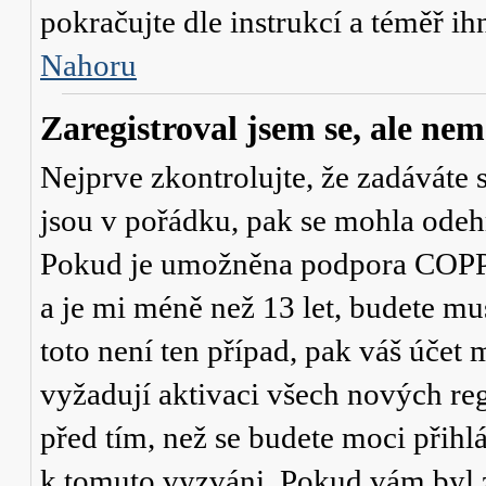
pokračujte dle instrukcí a téměř ih
Nahoru
Zaregistroval jsem se, ale nem
Nejprve zkontrolujte, že zadáváte 
jsou v pořádku, pak se mohla odehr
Pokud je umožněna podpora COPPA a
a je mi méně než 13 let
, budete mu
toto není ten případ, pak váš účet
vyžadují aktivaci všech nových re
před tím, než se budete moci přihlás
k tomuto vyzváni. Pokud vám byl z