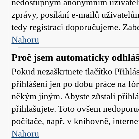
nedostupným anonymním uživatelů
zprávy, posílání e-mailů uživatelů
tedy registraci doporučujeme. Zaber
Nahoru
Proč jsem automaticky odhlá
Pokud nezaškrtnete tlačítko
Přihlá
přihlášeni jen po dobu práce na fó
někým jiným. Abyste zůstali přihláš
přihlašujete. Toto ovšem nedoporu
počítače, např. v knihovně, interne
Nahoru