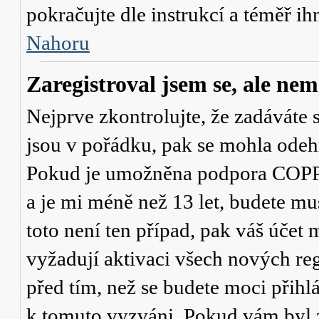
pokračujte dle instrukcí a téměř ih
Nahoru
Zaregistroval jsem se, ale nem
Nejprve zkontrolujte, že zadáváte 
jsou v pořádku, pak se mohla odehr
Pokud je umožněna podpora COPPA a
a je mi méně než 13 let
, budete mu
toto není ten případ, pak váš účet
vyžadují aktivaci všech nových re
před tím, než se budete moci přihlás
k tomuto vyzváni. Pokud vám byl z