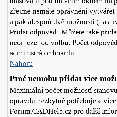
hlasování
pod hlavním oknem na př
zřejmě nemáte oprávnění vytvářet 
a pak alespoň dvě možnosti (nasta
Přidat odpověď
. Můžete také přid
neomezenou volbu. Počet odpovědí,
administrátor boardu.
Nahoru
Proč nemohu přidat více možn
Maximální počet možností stanovuje
opravdu nezbytně potřebujete více 
Forum.CADHelp.cz pro další info