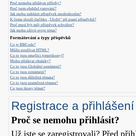
Proč nemohu přidávat přílohy?
Proč jsem obdržel varování?
Jak mohu nahlásit příspěvek moderátorům?
K čemu slouží tlačítko „Uložit“ při psaní příspěvků?
Proč musí být můj příspěvek schválen?
Jak mohu oživit svoje téma?
Formátování a typy příspěvků
Co je BBCode?
Můžu používat HTML?
Co to jsou smajlíci (emotikony)?
Mohu přidávat obrázky?
Co to jsou Globální oznámení?
Co to jsou oznámení?
Co to jsou důležitá témata?
Co to jsou uzamčená témata?
Co jsou ikony témat?
Registrace a přihlášení
Proč se nemohu přihlásit?
Už jste se zaregistrovali? Před přih