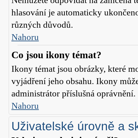
Nemůžete odpovídat na zamčená té
hlasování je automaticky ukonče
různých důvodů.
Nahoru
Co jsou ikony témat?
Ikony témat jsou obrázky, které m
vyjádření jeho obsahu. Ikony může
administrátor příslušná oprávnění.
Nahoru
Uživatelské úrovně a s