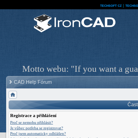
TECHSOFT CZ
│
TECHSO
Motto webu: "If you want a guar
CAD Help Fórum
Čast
Registrace a přihlášení
Proč se nemohu přihlásit?
Je vůbec potřeba se registrovat?
Proč jsem automaticky odhlášen?