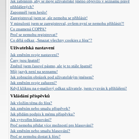
Jak zabráním, aby se moje uživatelské jméno objevilo v seznamu právě
přihlášených?
Zapomněl jsem heslo!
Zaregistroval jsem se, ale nemohu se přihlásit!
V minulosti jsem se zaregistroval, ovšem nyní se nemohu přihlásit?!
Co znamená COPPA?
Proč se nemohu registrovat?
Co dělá odkaz „Smazat všechny cookies z fóra“?
Uživatelská nastavení
Jak změním svoje nastavení?
Časy jsou špatně!
Změnil jsem časové pásmo, ale je to stále špatně!
Můj jazyk není na seznamu!
Jak zobrazím obrázek pod uživatelským jménem?
Jak změním svoje zařazení?
Když kliknu na e-mailový odkaz uživatele, jsem vyzván k přihlášení!
Vkládání příspěvků
Jak vložím téma do fóra?
Jak změním nebo smažu příspěvek?
Jak přidám podpis k mému příspěvku?
Jak vytvořím hlasování?
Proč nemohu přidat více možností pro hlasování?
Jak změním nebo smažu hlasování?
Proč se nemohu dostat k fóru?