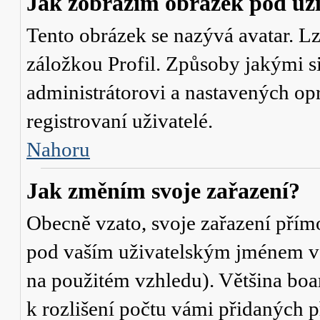
Jak zobrazím obrázek pod u
Tento obrázek se nazývá avatar. L
záložkou Profil. Způsoby jakými si
administrátorovi a nastavených op
registrovaní uživatelé.
Nahoru
Jak změním svoje zařazení?
Obecně vzato, svoje zařazení přím
pod vaším uživatelským jménem v t
na použitém vzhledu). Většina boa
k rozlišení počtu vámi přidaných p