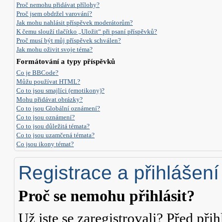
Proč nemohu přidávat přílohy?
Proč jsem obdržel varování?
Jak mohu nahlásit příspěvek moderátorům?
K čemu slouží tlačítko „Uložit“ při psaní příspěvků?
Proč musí být můj příspěvek schválen?
Jak mohu oživit svoje téma?
Formátování a typy příspěvků
Co je BBCode?
Můžu používat HTML?
Co to jsou smajlíci (emotikony)?
Mohu přidávat obrázky?
Co to jsou Globální oznámení?
Co to jsou oznámení?
Co to jsou důležitá témata?
Co to jsou uzamčená témata?
Co jsou ikony témat?
Registrace a přihlášení
Proč se nemohu přihlásit?
Už jste se zaregistrovali? Před přih