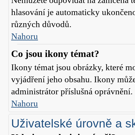
Nemůžete odpovídat na zamčená té
hlasování je automaticky ukonče
různých důvodů.
Nahoru
Co jsou ikony témat?
Ikony témat jsou obrázky, které m
vyjádření jeho obsahu. Ikony může
administrátor příslušná oprávnění.
Nahoru
Uživatelské úrovně a s