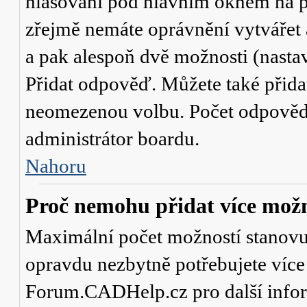
hlasování
pod hlavním oknem na př
zřejmě nemáte oprávnění vytvářet 
a pak alespoň dvě možnosti (nasta
Přidat odpověď
. Můžete také přid
neomezenou volbu. Počet odpovědí,
administrátor boardu.
Nahoru
Proč nemohu přidat více možn
Maximální počet možností stanovuje
opravdu nezbytně potřebujete více 
Forum.CADHelp.cz pro další info