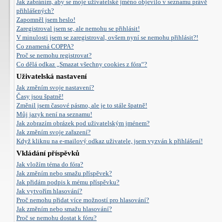
Jak zabráním, aby se moje uživatelské jméno objevilo v seznamu právě
přihlášených?
Zapomněl jsem heslo!
Zaregistroval jsem se, ale nemohu se přihlásit!
V minulosti jsem se zaregistroval, ovšem nyní se nemohu přihlásit?!
Co znamená COPPA?
Proč se nemohu registrovat?
Co dělá odkaz „Smazat všechny cookies z fóra“?
Uživatelská nastavení
Jak změním svoje nastavení?
Časy jsou špatně!
Změnil jsem časové pásmo, ale je to stále špatně!
Můj jazyk není na seznamu!
Jak zobrazím obrázek pod uživatelským jménem?
Jak změním svoje zařazení?
Když kliknu na e-mailový odkaz uživatele, jsem vyzván k přihlášení!
Vkládání příspěvků
Jak vložím téma do fóra?
Jak změním nebo smažu příspěvek?
Jak přidám podpis k mému příspěvku?
Jak vytvořím hlasování?
Proč nemohu přidat více možností pro hlasování?
Jak změním nebo smažu hlasování?
Proč se nemohu dostat k fóru?