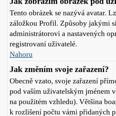
Jak zobrazím obrázek pod u
Tento obrázek se nazývá avatar. L
záložkou Profil. Způsoby jakými si
administrátorovi a nastavených op
registrovaní uživatelé.
Nahoru
Jak změním svoje zařazení?
Obecně vzato, svoje zařazení přím
pod vaším uživatelským jménem v t
na použitém vzhledu). Většina boa
k rozlišení počtu vámi přidaných p