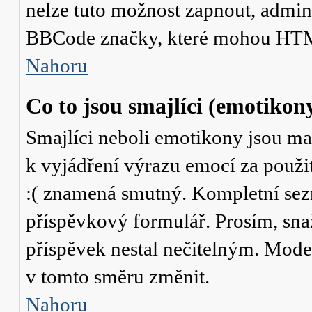
nelze tuto možnost zapnout, admini
BBCode značky, které mohou HTM
Nahoru
Co to jsou smajlíci (emotikon
Smajlíci neboli emotikony jsou mal
k vyjádření výrazu emocí za použit
:( znamená smutný. Kompletní sez
příspěvkový formulář. Prosím, snaž
příspěvek nestal nečitelným. Mode
v tomto směru změnit.
Nahoru