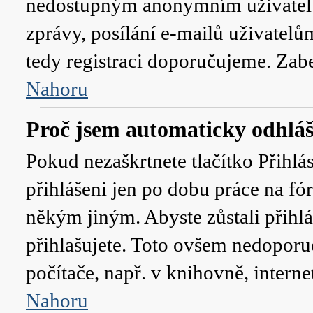
nedostupným anonymním uživatelů
zprávy, posílání e-mailů uživatelů
tedy registraci doporučujeme. Zaber
Nahoru
Proč jsem automaticky odhlá
Pokud nezaškrtnete tlačítko
Přihlá
přihlášeni jen po dobu práce na fó
někým jiným. Abyste zůstali přihláš
přihlašujete. Toto ovšem nedoporu
počítače, např. v knihovně, interne
Nahoru