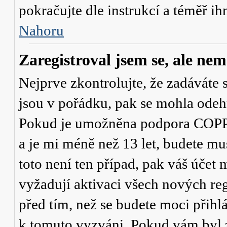
pokračujte dle instrukcí a téměř ih
Nahoru
Zaregistroval jsem se, ale nem
Nejprve zkontrolujte, že zadáváte 
jsou v pořádku, pak se mohla odehr
Pokud je umožněna podpora COPPA a
a je mi méně než 13 let
, budete mu
toto není ten případ, pak váš účet
vyžadují aktivaci všech nových re
před tím, než se budete moci přihlás
k tomuto vyzváni. Pokud vám byl z