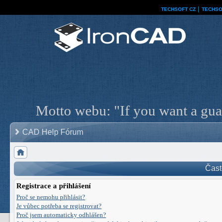
TECHSOFT CZ
│
TECHSO
Motto webu: "If you want a guar
CAD Help Fórum
Čast
Registrace a přihlášení
Proč se nemohu přihlásit?
Je vůbec potřeba se registrovat?
Proč jsem automaticky odhlášen?