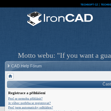
TECHSOFT CZ
│
TECHSO
Motto webu: "If you want a guar
CAD Help Fórum
Čast
Registrace a přihlášení
Proč se nemohu přihlásit?
Je vůbec potřeba se registrovat?
Proč jsem automaticky odhlášen?