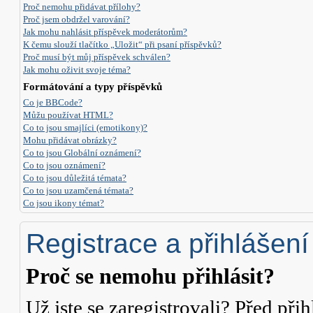
Proč nemohu přidávat přílohy?
Proč jsem obdržel varování?
Jak mohu nahlásit příspěvek moderátorům?
K čemu slouží tlačítko „Uložit“ při psaní příspěvků?
Proč musí být můj příspěvek schválen?
Jak mohu oživit svoje téma?
Formátování a typy příspěvků
Co je BBCode?
Můžu používat HTML?
Co to jsou smajlíci (emotikony)?
Mohu přidávat obrázky?
Co to jsou Globální oznámení?
Co to jsou oznámení?
Co to jsou důležitá témata?
Co to jsou uzamčená témata?
Co jsou ikony témat?
Registrace a přihlášení
Proč se nemohu přihlásit?
Už jste se zaregistrovali? Před přih