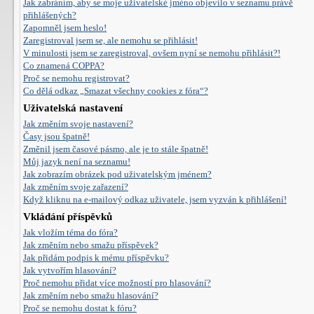
Jak zabráním, aby se moje uživatelské jméno objevilo v seznamu právě
přihlášených?
Zapomněl jsem heslo!
Zaregistroval jsem se, ale nemohu se přihlásit!
V minulosti jsem se zaregistroval, ovšem nyní se nemohu přihlásit?!
Co znamená COPPA?
Proč se nemohu registrovat?
Co dělá odkaz „Smazat všechny cookies z fóra“?
Uživatelská nastavení
Jak změním svoje nastavení?
Časy jsou špatně!
Změnil jsem časové pásmo, ale je to stále špatně!
Můj jazyk není na seznamu!
Jak zobrazím obrázek pod uživatelským jménem?
Jak změním svoje zařazení?
Když kliknu na e-mailový odkaz uživatele, jsem vyzván k přihlášení!
Vkládání příspěvků
Jak vložím téma do fóra?
Jak změním nebo smažu příspěvek?
Jak přidám podpis k mému příspěvku?
Jak vytvořím hlasování?
Proč nemohu přidat více možností pro hlasování?
Jak změním nebo smažu hlasování?
Proč se nemohu dostat k fóru?