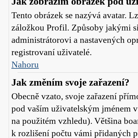
Jak zobrazím obrázek pod u
Tento obrázek se nazývá avatar. L
záložkou Profil. Způsoby jakými si
administrátorovi a nastavených op
registrovaní uživatelé.
Nahoru
Jak změním svoje zařazení?
Obecně vzato, svoje zařazení přím
pod vaším uživatelským jménem v t
na použitém vzhledu). Většina boa
k rozlišení počtu vámi přidaných p