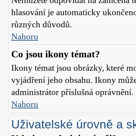
Nemůžete odpovídat na zamčená té
hlasování je automaticky ukonče
různých důvodů.
Nahoru
Co jsou ikony témat?
Ikony témat jsou obrázky, které m
vyjádření jeho obsahu. Ikony může
administrátor příslušná oprávnění.
Nahoru
Uživatelské úrovně a s