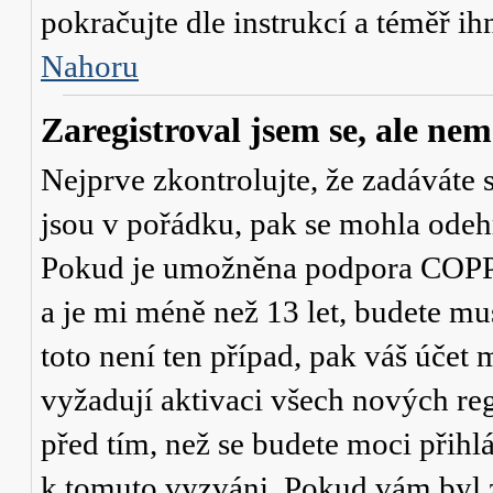
pokračujte dle instrukcí a téměř ih
Nahoru
Zaregistroval jsem se, ale nem
Nejprve zkontrolujte, že zadáváte 
jsou v pořádku, pak se mohla odehr
Pokud je umožněna podpora COPPA a
a je mi méně než 13 let
, budete mu
toto není ten případ, pak váš účet
vyžadují aktivaci všech nových re
před tím, než se budete moci přihlás
k tomuto vyzváni. Pokud vám byl z