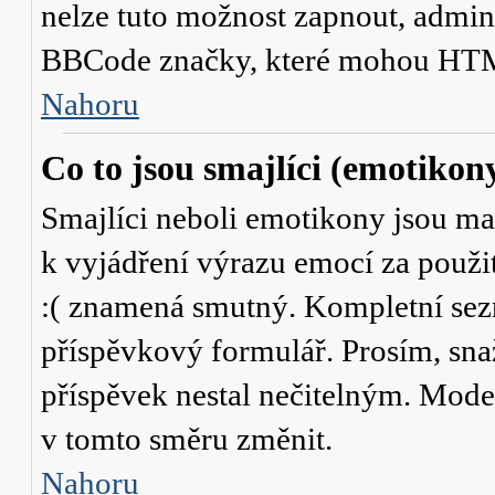
nelze tuto možnost zapnout, admini
BBCode značky, které mohou HTM
Nahoru
Co to jsou smajlíci (emotikon
Smajlíci neboli emotikony jsou mal
k vyjádření výrazu emocí za použit
:( znamená smutný. Kompletní sez
příspěvkový formulář. Prosím, snaž
příspěvek nestal nečitelným. Mode
v tomto směru změnit.
Nahoru