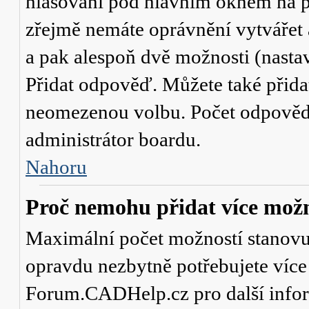
hlasování
pod hlavním oknem na př
zřejmě nemáte oprávnění vytvářet 
a pak alespoň dvě možnosti (nasta
Přidat odpověď
. Můžete také přid
neomezenou volbu. Počet odpovědí,
administrátor boardu.
Nahoru
Proč nemohu přidat více možn
Maximální počet možností stanovuje
opravdu nezbytně potřebujete více 
Forum.CADHelp.cz pro další info