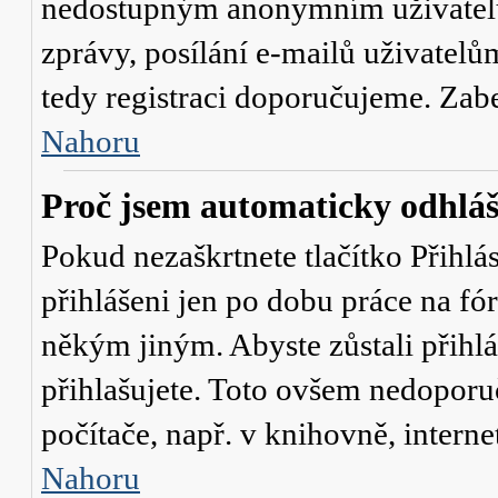
nedostupným anonymním uživatelů
zprávy, posílání e-mailů uživatelů
tedy registraci doporučujeme. Zaber
Nahoru
Proč jsem automaticky odhlá
Pokud nezaškrtnete tlačítko
Přihlá
přihlášeni jen po dobu práce na fó
někým jiným. Abyste zůstali přihláš
přihlašujete. Toto ovšem nedoporu
počítače, např. v knihovně, interne
Nahoru